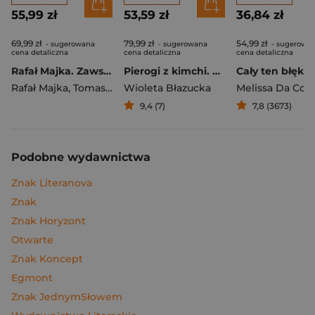
55,99 zł
53,59 zł
36,84 zł
69,99 zł
79,99 zł
54,99 zł
- sugerowana
- sugerowana
- sugerowa
cena detaliczna
cena detaliczna
cena detaliczna
Rafał Majka. Zawsze z przodu. Rozmawia Tomasz Kalemba - książka z autografem
Pierogi z kimchi. Moje ulubione azjatyckie przepisy
Cały ten błękit
Rafał Majka
,
Tomasz Kalemba
Wioleta Błazucka
Melissa Da Cos
9,4 (7)
7,8 (3673)
Podobne wydawnictwa
Znak Literanova
Znak
Znak Horyzont
Otwarte
Znak Koncept
Egmont
Znak JednymSłowem