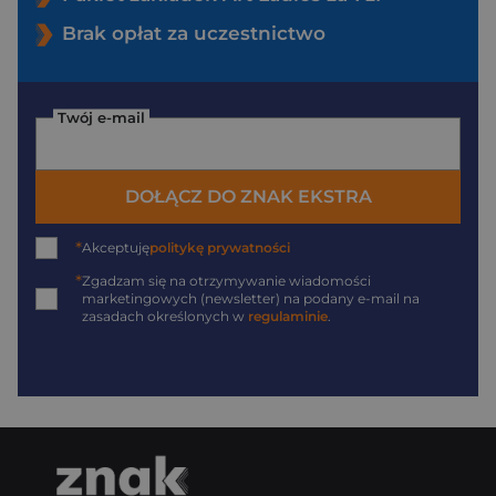
Brak opłat za uczestnictwo
Twój e-mail
DOŁĄCZ DO ZNAK EKSTRA
*
Akceptuję
politykę prywatności
*
Zgadzam się na otrzymywanie wiadomości
marketingowych (newsletter) na podany
e-mail
na
zasadach określonych w
regulaminie
.