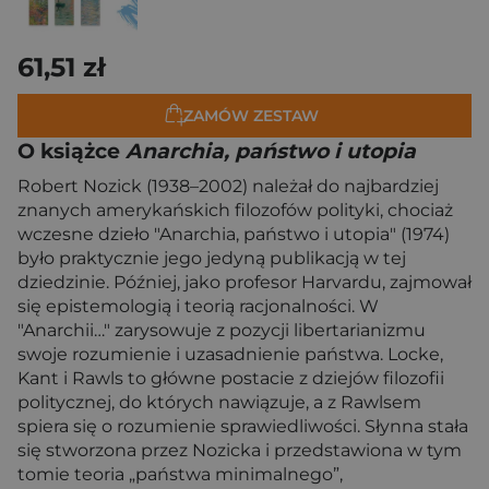
61,51 zł
ZAMÓW ZESTAW
O książce
Anarchia, państwo i utopia
Robert Nozick (1938–2002) należał do najbardziej
znanych amerykańskich filozofów polityki, chociaż
wczesne dzieło "Anarchia, państwo i utopia" (1974)
było praktycznie jego jedyną publikacją w tej
dziedzinie. Później, jako profesor Harvardu, zajmował
się epistemologią i teorią racjonalności. W
"Anarchii…" zarysowuje z pozycji libertarianizmu
swoje rozumienie i uzasadnienie państwa. Locke,
Kant i Rawls to główne postacie z dziejów filozofii
politycznej, do których nawiązuje, a z Rawlsem
spiera się o rozumienie sprawiedliwości. Słynna stała
się stworzona przez Nozicka i przedstawiona w tym
tomie teoria „państwa minimalnego”,