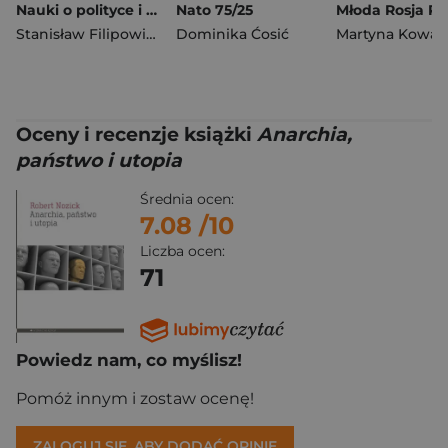
Nauki o polityce i zagadnienie interpretacji
Nato 75/25
Stanisław Filipowicz
,
Maciej Kassner
Dominika Ćosić
Martyna Kowal
Oceny i recenzje książki
Anarchia,
państwo i utopia
Średnia ocen:
7.08
/10
Liczba ocen:
71
Powiedz nam, co myślisz!
Pomóż innym i zostaw ocenę!
ZALOGUJ SIĘ, ABY DODAĆ OPINIĘ