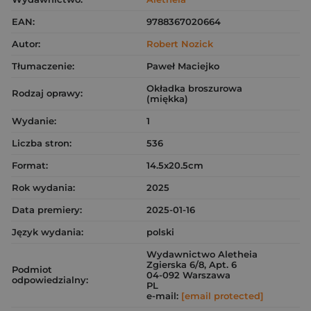
EAN:
9788367020664
Autor:
Robert Nozick
Tłumaczenie:
Paweł Maciejko
Okładka broszurowa
Rodzaj oprawy:
(miękka)
Wydanie:
1
Liczba stron:
536
Format:
14.5x20.5cm
Rok wydania:
2025
Data premiery:
2025-01-16
Język wydania:
polski
Wydawnictwo Aletheia
Zgierska 6/8, Apt. 6
Podmiot
04-092 Warszawa
odpowiedzialny:
PL
e-mail:
[email protected]