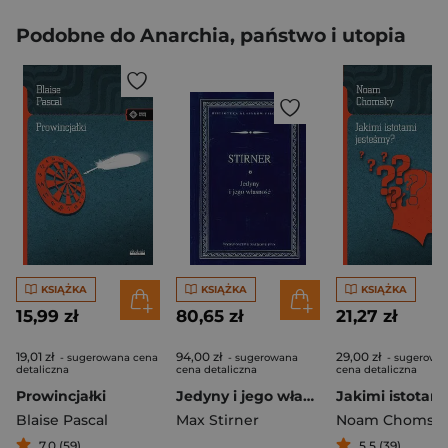
Podobne do Anarchia, państwo i utopia
KSIĄŻKA
KSIĄŻKA
KSIĄŻKA
15,99 zł
80,65 zł
21,27 zł
19,01 zł
94,00 zł
29,00 zł
- sugerowana cena
- sugerowana
- sugerowa
detaliczna
cena detaliczna
cena detaliczna
Prowincjałki
Jedyny i jego własność
Blaise Pascal
Max Stirner
Noam Chomsk
7,0 (59)
5,5 (39)