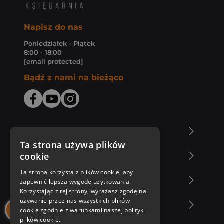
Napisz do nas
Poniedziałek - Piątek
8:00 - 18:00
[email protected]
Bądź z nami na bieżąco
O Księgarni Znak
Ta strona używa plików
cookie
Zakupy u nas
Ta strona korzysta z plików cookie, aby
Nasza oferta
zapewnić lepszą wygodę użytkowania.
Korzystając z tej strony, wyrażasz zgodę na
używanie przez nas wszystkich plików
Nasi autorzy
cookie zgodnie z warunkami naszej polityki
plików cookie.