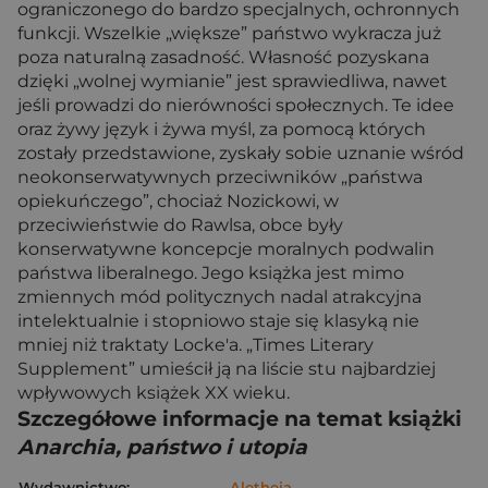
ograniczonego do bardzo specjalnych, ochronnych
funkcji. Wszelkie „większe” państwo wykracza już
poza naturalną zasadność. Własność pozyskana
dzięki „wolnej wymianie” jest sprawiedliwa, nawet
jeśli prowadzi do nierówności społecznych. Te idee
oraz żywy język i żywa myśl, za pomocą których
zostały przedstawione, zyskały sobie uznanie wśród
neokonserwatywnych przeciwników „państwa
opiekuńczego”, chociaż Nozickowi, w
przeciwieństwie do Rawlsa, obce były
konserwatywne koncepcje moralnych podwalin
państwa liberalnego. Jego książka jest mimo
zmiennych mód politycznych nadal atrakcyjna
intelektualnie i stopniowo staje się klasyką nie
mniej niż traktaty Locke'a. „Times Literary
Supplement” umieścił ją na liście stu najbardziej
wpływowych książek XX wieku.
Szczegółowe informacje na temat książki
Anarchia, państwo i utopia
Wydawnictwo:
Aletheia