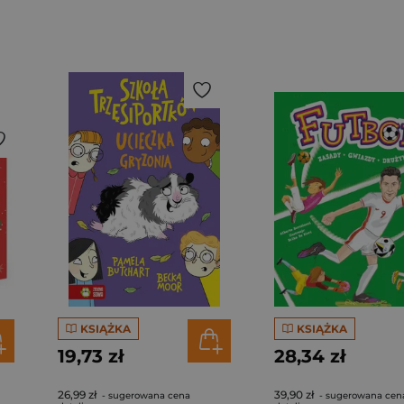
KSIĄŻKA
KSIĄŻKA
19,73 zł
28,34 zł
26,99 zł
39,90 zł
- sugerowana cena
- sugerowana cen