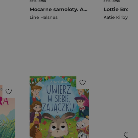
detaliczna
detaliczna
Mocarne samoloty. Ale to wielkie!
Line Halsnes
Katie Kirby