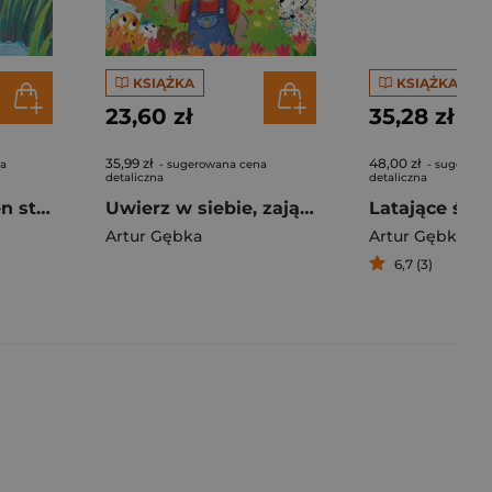
KSIĄŻKA
KSIĄŻKA
23,60 zł
35,28 zł
35,99 zł
48,00 zł
na
- sugerowana cena
- sugerowa
detaliczna
detaliczna
Kapibara. Ach! Ten strach
Uwierz w siebie, zajączku!
Latające śled
Artur Gębka
Artur Gębka
6,7 (3)