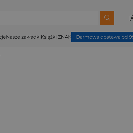
cje
Nasze zakładki
Książki ZNAK
Darmowa dostawa od 99
a