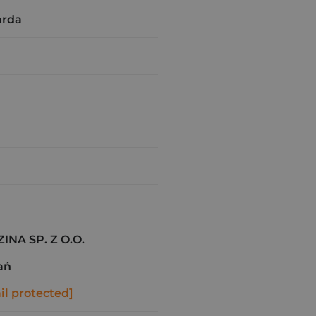
arda
NA SP. Z O.O.
ań
il protected]