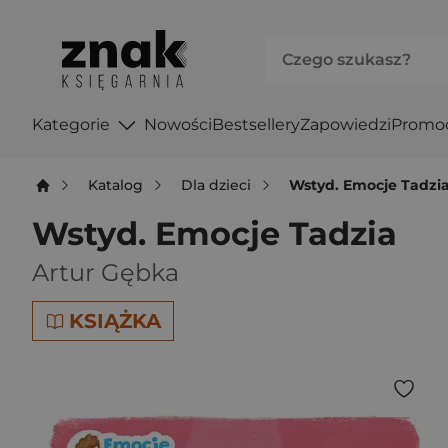
Kategorie
Nowości
Bestsellery
Zapowiedzi
Promo
Katalog
Dla dzieci
Wstyd. Emocje Tadzi
Wstyd. Emocje Tadzia
Artur Gębka
KSIĄŻKA