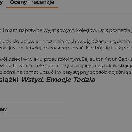
y
Oceny i recenzje
m i mam naprawdę wyjątkowych kolegów. Dziś poznacie j
kiedy się pojawia, inaczej się zachowuję. Czasem, gdy si
az jest mi łatwiej go zaakceptować. Nie bój się i też pozn
ój dzieci w wieku przedszkolnym. Jej autor, Artur Gębka
zięki łatwemu tekstowi i przykuwającym wzrok ilustracj
dziećmi na temat uczuć i w przystępny sposób objaśnią 
siążki
Wstyd. Emocje Tadzia
897