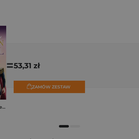
=
53,31 zł
ZAMÓW ZESTAW
K-popowe łowczynie demonów. Mój golden journal. Oficjalny dziennik