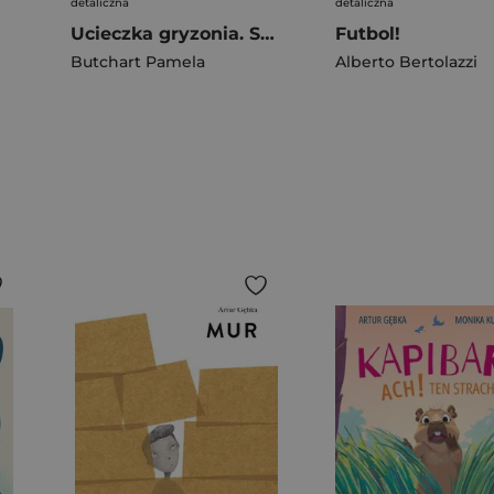
detaliczna
detaliczna
Ucieczka gryzonia. Szkoła Trzęsiportków
Futbol!
Butchart Pamela
Alberto Bertolazzi