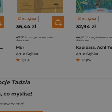
KSIĄŻKA
KSIĄŻKA
36,44 zł
32,94 zł
49,90 zł
44,90 zł
- sugerowana cena
- sugerowana ce
detaliczna
detaliczna
Znikodem i zagadka lęku
Mur
Artur Gębka
Artur Gębka
7,3 (4)
9,1 (15)
cje Tadzia
 co myślisz!
ostaw ocenę!