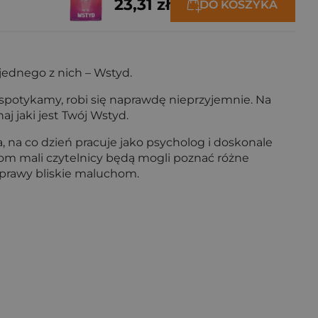
23,31 zł
DO KOSZYKA
ednego z nich – Wstyd.
ę spotykamy, robi się naprawdę nieprzyjemnie. Na
aj jaki jest Twój Wstyd.
, na co dzień pracuje jako psycholog i doskonale
om mali czytelnicy będą mogli poznać różne
sprawy bliskie maluchom.