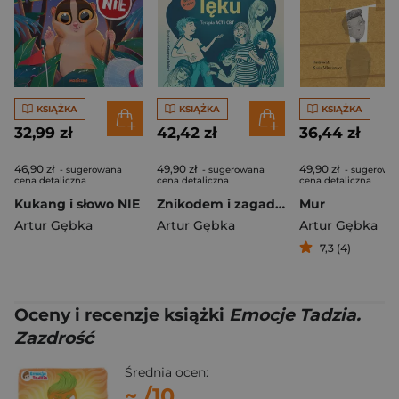
KSIĄŻKA
KSIĄŻKA
KSIĄŻKA
32,99 zł
42,42 zł
36,44 zł
46,90 zł
49,90 zł
49,90 zł
- sugerowana
- sugerowana
- sugerowa
cena detaliczna
cena detaliczna
cena detaliczna
Kukang i słowo NIE
Znikodem i zagadka lęku
Mur
Artur Gębka
Artur Gębka
Artur Gębka
7,3 (4)
Oceny i recenzje książki
Emocje Tadzia.
Zazdrość
Średnia ocen:
~
/10