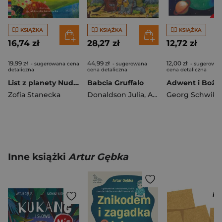
KSIĄŻKA
KSIĄŻKA
KSIĄŻKA
16,74 zł
28,27 zł
12,72 zł
19,99 zł
44,99 zł
12,00 zł
- sugerowana cena
- sugerowana
- sugerowan
detaliczna
cena detaliczna
cena detaliczna
List z planety Nuda. Czytam sobie. Poziom 1
Babcia Gruffalo
Zofia Stanecka
Donaldson Julia
,
Axel Scheffler
Georg Schwika
Inne książki
Artur Gębka