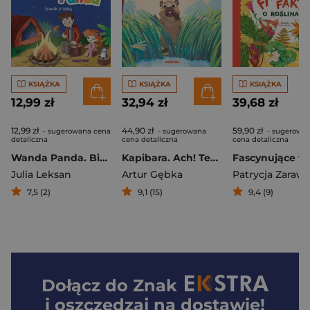
KSIĄŻKA
KSIĄŻKA
KSIĄŻKA
12,99 zł
32,94 zł
39,68 zł
12,99 zł
44,90 zł
59,90 zł
- sugerowana cena
- sugerowana
- sugerowa
detaliczna
cena detaliczna
cena detaliczna
Wanda Panda. Biwak z tatą
Kapibara. Ach! Ten strach
Julia Leksan
Artur Gębka
Patrycja Zaraw
7,5 (2)
9,1 (15)
9,4 (9)
Dołącz do
Znak
i oszczędzaj na dostawie!