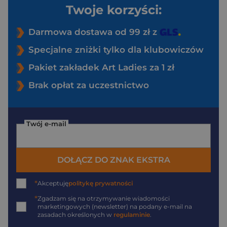
Twoje korzyści:
Darmowa dostawa od 99 zł z
Specjalne zniżki tylko dla klubowiczów
Pakiet zakładek Art Ladies za 1 zł
Brak opłat za uczestnictwo
Twój e-mail
DOŁĄCZ DO ZNAK EKSTRA
*
Akceptuję
politykę prywatności
*
Zgadzam się na otrzymywanie wiadomości
marketingowych (newsletter) na podany
e-mail
na
zasadach określonych w
regulaminie
.