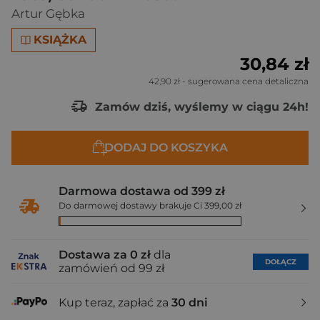
Artur Gębka
KSIĄŻKA
30,84 zł
42,90 zł
- sugerowana cena detaliczna
Zamów dziś, wyślemy w ciągu 24h!
DODAJ DO KOSZYKA
Darmowa dostawa od 399 zł
Do darmowej dostawy brakuje Ci 399,00 zł
Dostawa za 0 zł
dla
DOŁĄCZ
zamówień od 99 zł
Kup teraz, zapłać za
30 dni