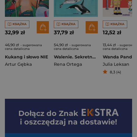
KSIĄŻKA
KSIĄŻKA
KSIĄŻKA
32,99 zł
37,79 zł
12,52 zł
46,90 zł
54,90 zł
13,44 zł
- sugerowana
- sugerowana
- sugerowan
cena detaliczna
cena detaliczna
cena detaliczna
Kukang i słowo NIE
Walenie. Sekretne życie
Artur Gębka
Rena Ortega
Julia Leksan
8,3 (4)
Dołącz do
Znak
i oszczędzaj na dostawie!