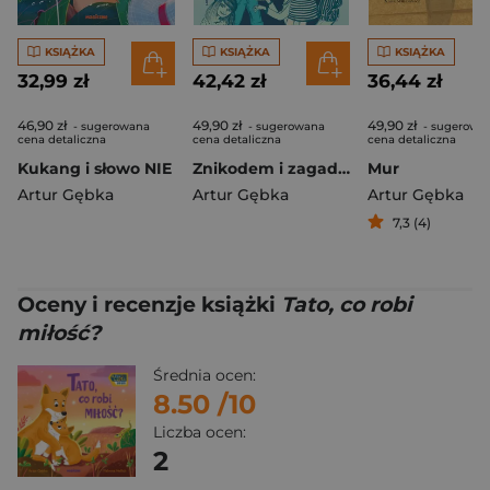
KSIĄŻKA
KSIĄŻKA
KSIĄŻKA
32,99 zł
42,42 zł
36,44 zł
46,90 zł
49,90 zł
49,90 zł
- sugerowana
- sugerowana
- sugerowa
cena detaliczna
cena detaliczna
cena detaliczna
Kukang i słowo NIE
Znikodem i zagadka lęku
Mur
Artur Gębka
Artur Gębka
Artur Gębka
7,3 (4)
Oceny i recenzje książki
Tato, co robi
miłość?
Średnia ocen:
8.50
/10
Liczba ocen:
2