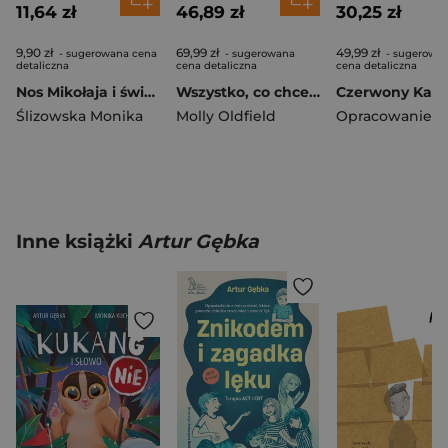
11,64 zł
46,89 zł
30,25 zł
9,90 zł
69,99 zł
49,99 zł
- sugerowana cena
- sugerowana
- sugerowa
detaliczna
cena detaliczna
cena detaliczna
Nos Mikołaja i świąteczne sreberko
Wszystko, co chcesz wiedzieć. Dookoła świata. Genialne pytania i proste odpowiedzi na każdy dzień roku
Ślizowska Monika
Molly Oldfield
Inne książki
Artur Gębka