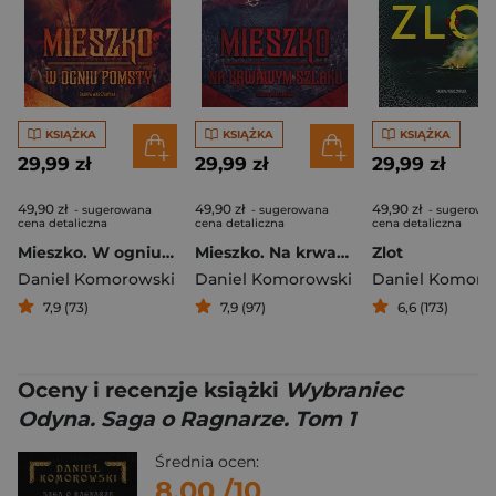
KSIĄŻKA
KSIĄŻKA
KSIĄŻKA
29,99 zł
29,99 zł
29,99 zł
49,90 zł
49,90 zł
49,90 zł
- sugerowana
- sugerowana
- sugerowa
cena detaliczna
cena detaliczna
cena detaliczna
Mieszko. W ogniu pomsty
Mieszko. Na krwawym szlaku
Zlot
Daniel Komorowski
Daniel Komorowski
Daniel Komoro
7,9 (73)
7,9 (97)
6,6 (173)
Oceny i recenzje książki
Wybraniec
Odyna. Saga o Ragnarze. Tom 1
Średnia ocen:
8.00
/10