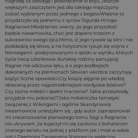
nagrodę za odwagę i poświęcenie w boju..Jeszcze
większym zaszczytem jest dla takiego mężczyzny
zostać wybranym przez jednego z bogów.Właśnie to
przydarzyło się jednemu z synów Sigurda Hringa-
Ragnarowi.Młodzieniec wierzy ,że jego przyszłość
będzie niesamowita, choć jest dopiero trzecim z
sukcesorów swego ojca.Mimo, iż jego rywale są silni i nie
poddadzą się łatwo, a na horyzoncie rysuje się wojna z
Norwegami- podejrzewanymi o spiski w wyniku których
życie tracą członkowie duńskiej rodziny panującej
Ragnar nie odczuwa lęku, a o jego podbojach
dokonanych na plemionach Słowian wkrótce zaczynają
krążyć liczne opowieści.Czy książę sięgnie po władzę
obiecaną przez najpotrzebniejsze nordyckie bóstwo?
Czy zazna miłości i spełni marzenia? Jakie przeszkody
przyjdzie mu pokonać?Jako miłośniczka tematyki
związanej z Wikingami i ogólnie Skandynawią
niesamowicie ucieszyłam się , gdy autor zaproponował
mi zrecenzowanie pierwszego tomu Sagi o Ragnarze -
nie ukrywam ,że kojarzył mi się zarówno z bohaterom
znanego serialu na jednej z platform jak i miał w sobie
coś z Daemona Targaryena.Stanowczy waleczny