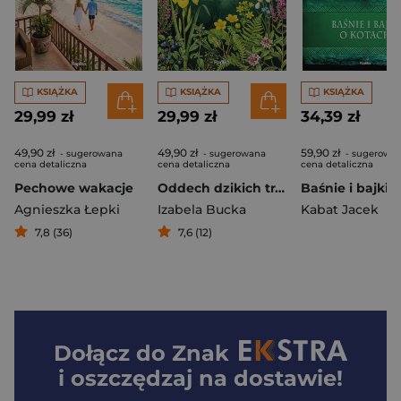
KSIĄŻKA
KSIĄŻKA
KSIĄŻKA
29,99 zł
29,99 zł
34,39 zł
49,90 zł
49,90 zł
59,90 zł
- sugerowana
- sugerowana
- sugerowa
cena detaliczna
cena detaliczna
cena detaliczna
Pechowe wakacje
Oddech dzikich traw
Agnieszka Łepki
Izabela Bucka
Kabat Jacek
7,8 (36)
7,6 (12)
Dołącz do
Znak
i oszczędzaj na dostawie!