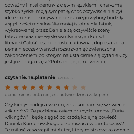
odważny i inteligentny z ciętym językiem i charyzmą
szybko zyskał moją sympatię, choć oczywiście nie był
ideałem zaś dokonywane przez niego wybory budziły
wątpliwości moralne.Nie mniej istotne dla fabuły
wykreowanej przez Daniela są oczywiście sceny
bitewne oraz niezwykle wartka akcja i kunszt
literacki.Całość jest po prostu cudowna , dopieszczona i
pełna nieoczekiwanych rozstrzygnięć zwieńczona
zakończeniem po którym na usta ciśnie się pytanie Czy
jest już druga część?Potrzebuję jej na wczoraj
czytanie.na.platanie
02/04/2025
Twoja ocena: Beznadziejna 1/10"
Twoja ocena: Bardzo słaba 2/10"
Twoja ocena: Słaba 3/10"
Twoja ocena: Może być 4/10"
Twoja ocena: Przeciętna 5/10"
Twoja ocena: Dobra 6/10"
Twoja ocena: Bardzo dobra 7/10"
Twoja ocena: Rewelacyjna 8/10
Twoja ocena: Wybitna 9/10
Twoja ocena: Arcydzieło
opinia recenzenta nie jest potwierdzona zakupem
Czy kiedyś podejrzewałam, że zakocham się w świecie
wikingów? Że pochłonę osiem grubych tomów „Furia
wikingów” i będę sięgać po każdą kolejną powieść
Daniela Komorowskiego przenoszącą w tamte czasy?
Tę miłość zaszczepił mi Autor, który mistrzowsko oddaje