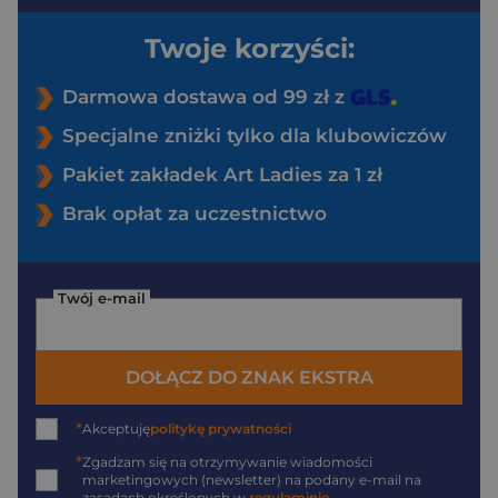
Twoje korzyści:
Darmowa dostawa od 99 zł z
Specjalne zniżki tylko dla klubowiczów
Pakiet zakładek Art Ladies za 1 zł
Brak opłat za uczestnictwo
Twój e-mail
DOŁĄCZ DO ZNAK EKSTRA
*
Akceptuję
politykę prywatności
*
Zgadzam się na otrzymywanie wiadomości
marketingowych (newsletter) na podany
e-mail
na
zasadach określonych w
regulaminie
.