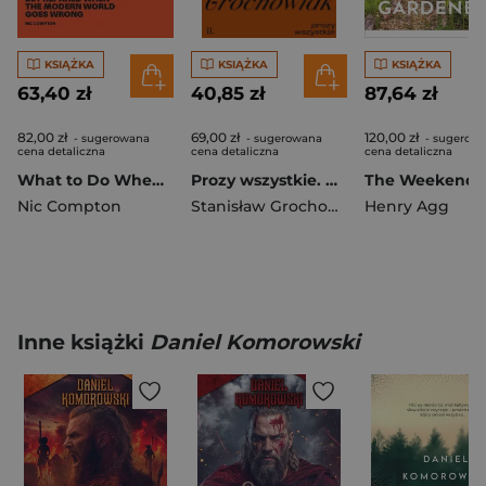
KSIĄŻKA
KSIĄŻKA
KSIĄŻKA
63,40 zł
40,85 zł
87,64 zł
82,00 zł
69,00 zł
120,00 zł
- sugerowana
- sugerowana
- sugerow
cena detaliczna
cena detaliczna
cena detaliczna
What to Do When the Lights Go Out
Prozy wszystkie. Opowiadania, utwory rozproszone i niedrukowane
Nic Compton
Stanisław Grochowiak
Henry Agg
Inne książki
Daniel Komorowski