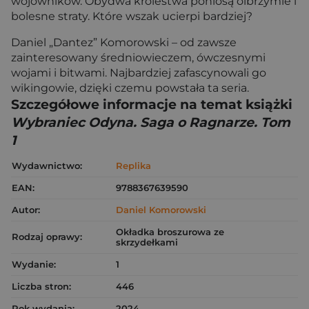
wojowników. Obydwa królestwa poniosą olbrzymie i
bolesne straty. Które wszak ucierpi bardziej?
Daniel „Dantez” Komorowski – od zawsze
zainteresowany średniowieczem, ówczesnymi
wojami i bitwami. Najbardziej zafascynowali go
wikingowie, dzięki czemu powstała ta seria.
Szczegółowe informacje na temat książki
Wybraniec Odyna. Saga o Ragnarze. Tom
1
Wydawnictwo:
Replika
EAN:
9788367639590
Autor:
Daniel Komorowski
Okładka broszurowa ze
Rodzaj oprawy:
skrzydełkami
Wydanie:
1
Liczba stron:
446
Rok wydania:
2024