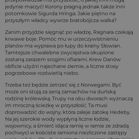
jedynie marzyć! Korony pragną jednak także inni
potomkowie Sigurda Hringa. Jakie piętno na
przyszłym władcy wywrze bratobójcza walka?
Zanim przyjdzie sięgnąć po władzę, Ragnara czekają
krwawe boje. Pomóc mu w urzeczywistnieniu
planów ma wyprawa po łupy do krainy Słowian.
Tamtejsze chwalebne zwycięstwa okupione
zostaną zarazem srogimi ofiarami. Krew Danów
obficie użyźni najechane ziemie, a liczne stosy
pogrzebowe rozświetlą niebo.
Trzeba też będzie zetrzeć się z Norwegami. Być
może oni stoją za serią zamachów na duńską
rodzinę królewską. Trupy na obu dworach wyznaczą
im mroczną ścieżkę w przyszłość. Ta musi
doprowadzić do wojny, która zaleje zatokę Hedeby.
Na jej szerokie wody wypłyną liczne łodzie,
wojownicy, a śmierć idąca ramię w ramie ze zdradą
pochwyci w kościste ramiona niezliczone zastępy