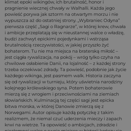
klimat epoki wikingów, ich brutalność, honor i
pragnienie wiecznej chwały w Walhalli. Każda jego
powieść porywa jak sztorm na otwartym morzu i nie
wypuszcza aż do ostatniej strony. „Wybraniec Odyna”
pierwsza część „Sagi o Ragnarze”, w której krew, chwała
i ambicje przeplatają się w nieustannej walce o władzę,
budzi zachwyt epickimi pojedynkami i wstrząsa
brutalnością rzeczywistości, w jakiej przyszło żyć
bohaterom. Tu nie ma miejsca na braterską miłość –
jest ciągła rywalizacja, na pokój – wróg tylko czyha na
chwilowe osłabienie Danii, na lojalność – z każdej strony
trzeba oczekiwać zdrady. Ta powieść, podobnie jak życie
każdego wikinga, jest pasmem walk. Historia zaczyna
się od rywalizacji w turnieju, który uświetnia narodziny
kolejnego królewskiego syna. Potem bohaterowie
mierzą się z wrogiem i przeciwnościami na ziemiach
słowiańskich. Kulminacją tej części sagi jest epicka
bitwa morska, w której Danowie zmierzą się z
Norwegami. Autor opisuje każdą potyczkę z takim
realizmem, że niemal czuć uderzenia mieczy i zapach
krwi na wietrze. Ta opowieść o ambicjach, zdradzie i
niezłomnej walce o swoje miejsce w historii kończy się