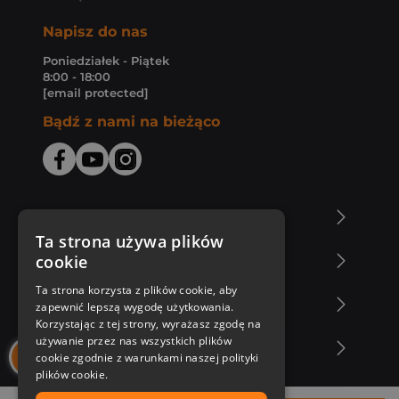
Napisz do nas
Poniedziałek - Piątek
8:00 - 18:00
[email protected]
Bądź z nami na bieżąco
O Księgarni Znak
Ta strona używa plików
cookie
Zakupy u nas
Ta strona korzysta z plików cookie, aby
Nasza oferta
zapewnić lepszą wygodę użytkowania.
Korzystając z tej strony, wyrażasz zgodę na
używanie przez nas wszystkich plików
Nasi autorzy
cookie zgodnie z warunkami naszej polityki
plików cookie.