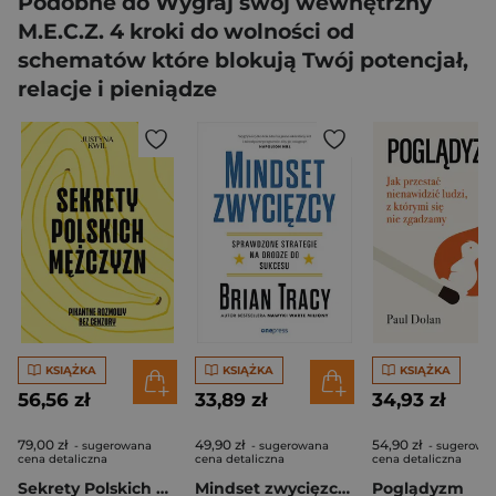
Podobne do Wygraj swój wewnętrzny
M.E.C.Z. 4 kroki do wolności od
schematów które blokują Twój potencjał,
relacje i pieniądze
KSIĄŻKA
KSIĄŻKA
KSIĄŻKA
56,56 zł
33,89 zł
34,93 zł
79,00 zł
49,90 zł
54,90 zł
- sugerowana
- sugerowana
- sugerowa
cena detaliczna
cena detaliczna
cena detaliczna
Sekrety Polskich Mężczyzn. Pikantne rozmowy bez cenzury
Mindset zwycięzcy. Sprawdzone strategie na drodze do sukcesu
Poglądyzm