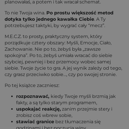
planowałaś, a potem i tak wracał schemat.
To nie Twoja wina.
Po prostu większość metod
dotyka tylko jednego kawałka Ciebie
. A Ty
potrzebujesz taktyki, by wygrać cały “mecz”.
M.E.C.Z. to prosty, praktyczny system, który
porządkuje cztery obszary: Myśli, Emocje, Ciało,
Zachowanie. Nie po to, żebyś była „zawsze
spokojna”. Po to, żebyś umiała wracać do siebie
szybciej, pewniej i bez przemocy wobec samej
siebie. Twoje życie to gra. A jej wynik zależy od tego,
czy grasz przeciwko sobie…, czy po swojej stronie.
Po tej książce zaczniesz:
rozpoznawać,
kiedy Twoje myśli brzmią jak
fakty, a są tylko starym programem,
uspokajać reakcję,
zanim przejmie stery i
zrobisz coś wbrew sobie,
stawiać granice
bez tłumaczenia się
godzinami i bez poczucia winy,