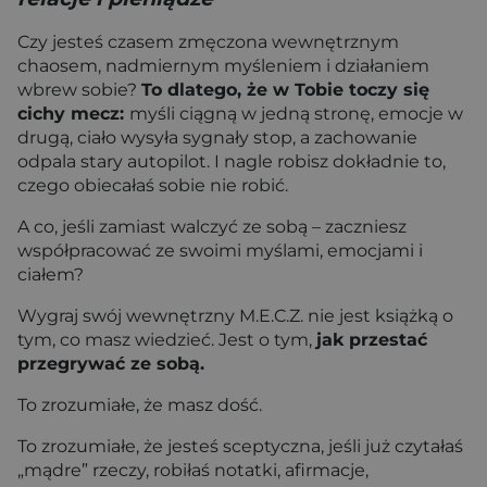
Czy jesteś czasem zmęczona wewnętrznym
chaosem, nadmiernym myśleniem i działaniem
wbrew sobie?
To dlatego, że w Tobie toczy się
cichy mecz:
myśli ciągną w jedną stronę, emocje w
drugą, ciało wysyła sygnały stop, a zachowanie
odpala stary autopilot. I nagle robisz dokładnie to,
czego obiecałaś sobie nie robić.
A co, jeśli zamiast walczyć ze sobą – zaczniesz
współpracować ze swoimi myślami, emocjami i
ciałem?
Wygraj swój wewnętrzny M.E.C.Z. nie jest książką o
tym, co masz wiedzieć. Jest o tym,
jak przestać
przegrywać ze sobą.
To zrozumiałe, że masz dość.
To zrozumiałe, że jesteś sceptyczna, jeśli już czytałaś
„mądre” rzeczy, robiłaś notatki, afirmacje,