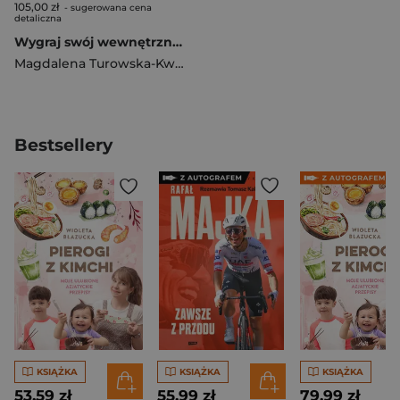
105,00 zł
- sugerowana cena
detaliczna
Wygraj swój wewnętrzny M.E.C.Z. 4 kroki do wolności od schematów które blokują Twój potencjał, relacje i pieniądze
Magdalena Turowska-Kwapisz
Bestsellery
KSIĄŻKA
KSIĄŻKA
KSIĄŻKA
53,59 zł
55,99 zł
79,99 zł