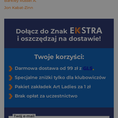
Barkley Russel A.
Jon Kabat-Zinn
Dołącz do
Znak
i oszczędzaj na dostawie!
Twoje korzyści:
Darmowa dostawa od 99 zł z
Specjalne zniżki tylko dla klubowiczów
Pakiet zakładek Art Ladies za 1 zł
Brak opłat za uczestnictwo
Twój e-mail