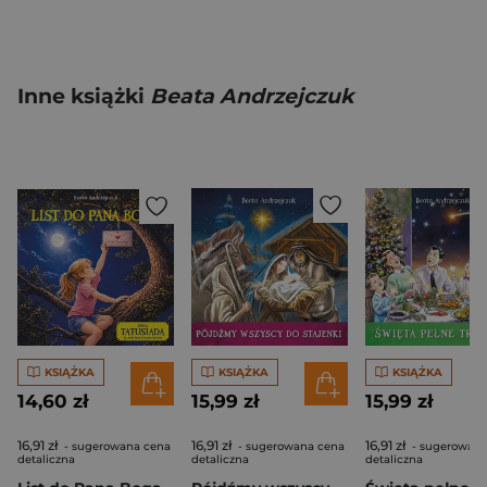
Inne książki
Beata Andrzejczuk
KSIĄŻKA
KSIĄŻKA
KSIĄŻKA
14,60 zł
15,99 zł
15,99 zł
16,91 zł
16,91 zł
16,91 zł
- sugerowana cena
- sugerowana cena
- sugerowana
detaliczna
detaliczna
detaliczna