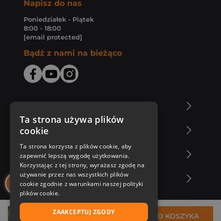
Napisz do nas
Poniedziałek - Piątek
8:00 - 18:00
[email protected]
Bądź z nami na bieżąco
O Księgarni Znak
Ta strona używa plików
cookie
Zakupy u nas
Ta strona korzysta z plików cookie, aby
Nasza oferta
zapewnić lepszą wygodę użytkowania.
Korzystając z tej strony, wyrażasz zgodę na
używanie przez nas wszystkich plików
Nasi autorzy
cookie zgodnie z warunkami naszej polityki
plików cookie.
ZAAKCEPTUJ ZGODY
14,60 zł
DO KOSZYKA