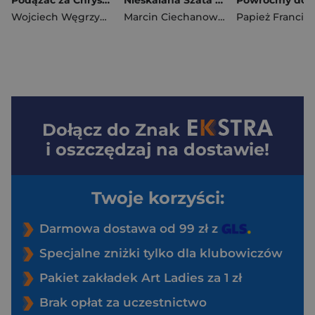
Podążać za Chrystusem.. Rozważania drogi krzyżowej niosące nadzieję i siłę
Nieskalana Szata na brudne życie, Rekolekcje o Szkaplerzu Karmelitańskim
Wojciech Węgrzyniak
Marcin Ciechanowski
Papież Francis
Dołącz do
Znak
i oszczędzaj na dostawie!
Twoje korzyści:
Darmowa dostawa od 99 zł z
Specjalne zniżki tylko dla klubowiczów
Pakiet zakładek Art Ladies za 1 zł
Brak opłat za uczestnictwo