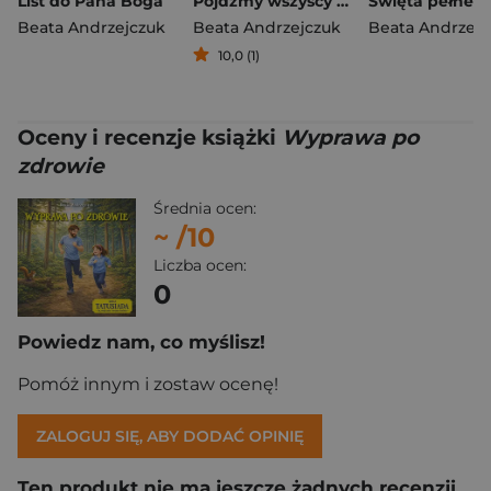
List do Pana Boga
Pójdźmy wszyscy do stajenki
Beata Andrzejczuk
Beata Andrzejczuk
Beata Andrzejc
10,0 (1)
Oceny i recenzje książki
Wyprawa po
zdrowie
Średnia ocen:
~
/10
Liczba ocen:
0
Powiedz nam, co myślisz!
Pomóż innym i zostaw ocenę!
ZALOGUJ SIĘ, ABY DODAĆ OPINIĘ
Ten produkt nie ma jeszcze żadnych recenzji