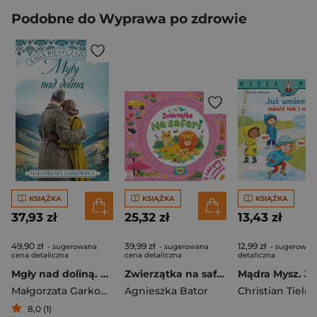
Podobne do Wyprawa po zdrowie
KSIĄŻKA
KSIĄŻKA
KSIĄŻKA
37,93 zł
25,32 zł
13,43 zł
49,90 zł
39,99 zł
12,99 zł
- sugerowana
- sugerowana
- sugerowan
cena detaliczna
cena detaliczna
detaliczna
Mgły nad doliną. Saga bieszczadzka. Tom 4
Zwierzątka na safari. Labirynty z ruchomymi elementami
Małgorzata Garkowska
Agnieszka Bator
Christian Tiel
8,0 (1)