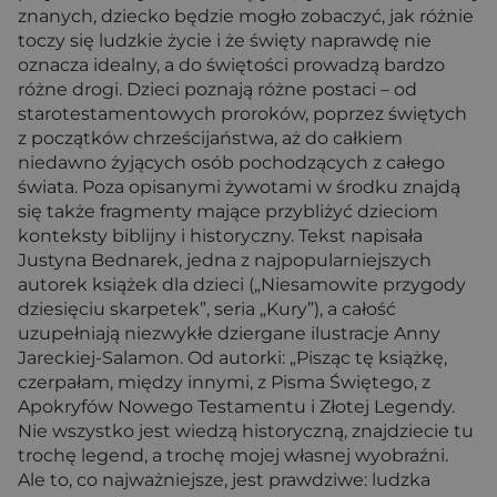
znanych, dziecko będzie mogło zobaczyć, jak różnie
toczy się ludzkie życie i że święty naprawdę nie
oznacza idealny, a do świętości prowadzą bardzo
różne drogi. Dzieci poznają różne postaci – od
starotestamentowych proroków, poprzez świętych
z początków chrześcijaństwa, aż do całkiem
niedawno żyjących osób pochodzących z całego
świata. Poza opisanymi żywotami w środku znajdą
się także fragmenty mające przybliżyć dzieciom
konteksty biblijny i historyczny. Tekst napisała
Justyna Bednarek, jedna z najpopularniejszych
autorek książek dla dzieci („Niesamowite przygody
dziesięciu skarpetek”, seria „Kury”), a całość
uzupełniają niezwykłe dziergane ilustracje Anny
Jareckiej-Salamon. Od autorki: „Pisząc tę książkę,
czerpałam, między innymi, z Pisma Świętego, z
Apokryfów Nowego Testamentu i Złotej Legendy.
Nie wszystko jest wiedzą historyczną, znajdziecie tu
trochę legend, a trochę mojej własnej wyobraźni.
Ale to, co najważniejsze, jest prawdziwe: ludzka