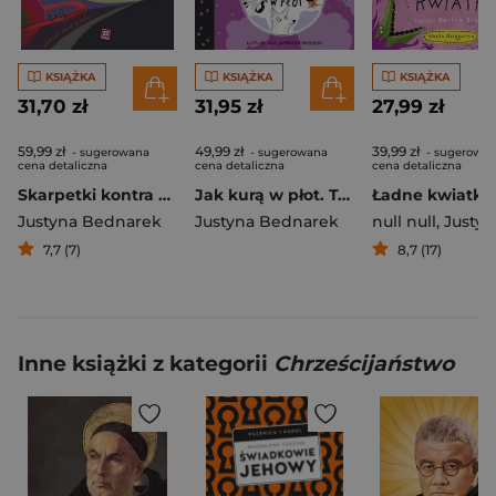
KSIĄŻKA
KSIĄŻKA
KSIĄŻKA
31,70 zł
31,95 zł
27,99 zł
59,99 zł
49,99 zł
39,99 zł
- sugerowana
- sugerowana
- sugerowa
cena detaliczna
cena detaliczna
cena detaliczna
Skarpetki kontra nicość, czyli kosmiczna misja otulistópek
Jak kurą w płot. Tom 5
Ładne kwiatki
Justyna Bednarek
Justyna Bednarek
null null
,
Justyna Be
7,7 (7)
8,7 (17)
Inne książki z kategorii
Chrześcijaństwo