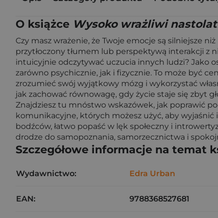
O książce
Wysoko wrażliwi nastola
Czy masz wrażenie, że Twoje emocje są silniejsze niż
przytłoczony tłumem lub perspektywą interakcji z n
intuicyjnie odczytywać uczucia innych ludzi? Jako 
zarówno psychicznie, jak i fizycznie. To może być ce
zrozumieć swój wyjątkowy mózg i wykorzystać własne
jak zachować równowagę, gdy życie staje się zbyt gł
Znajdziesz tu mnó­stwo wskazówek, jak poprawić pocz
komunikacyjne, których możesz użyć, aby wyjaśnić i
bodźców, łatwo popaść w lęk społeczny i introwert
drodze do samopoznania, samorzecznictwa i spokoj­ni
Szczegółowe informacje na temat k
Wydawnictwo:
Edra Urban
EAN:
9788368527681