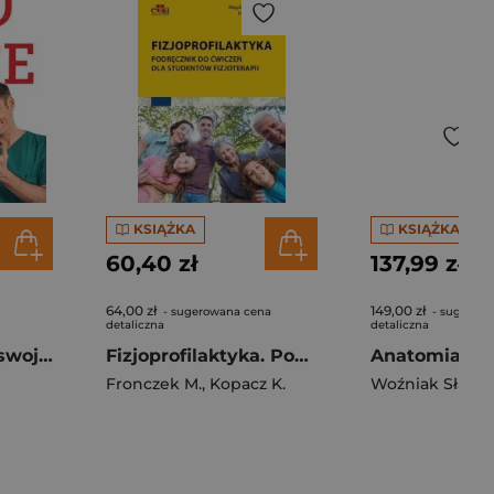
KSIĄŻKA
KSIĄŻKA
60,40 zł
137,99 zł
64,00 zł
149,00 zł
- sugerowana cena
- sugerow
detaliczna
detaliczna
Dr Heart. Dbaj o swoje serce
Fizjoprofilaktyka. Podręcznik do ćwiczeń dla studentów fizjoterapii
Fronczek M.
,
Kopacz K.
Woźniak Sławo