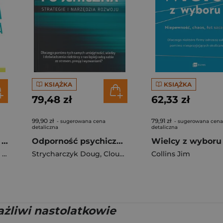
KSIĄŻKA
KSIĄŻKA
79,48 zł
62,33 zł
99,90 zł
79,91 zł
- sugerowana cena
- sugerowana cena
detaliczna
detaliczna
Psychologia rozwoju człowieka
Odporność psychiczna. Strategie i narzędzia rozwoju
na
,
Strycharczyk Doug
Beata Ziółkowska
,
Clough Peter
Collins Jim
żliwi nastolatkowie