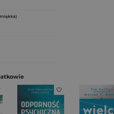
(miękka)
latkowie