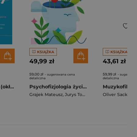
KSIĄŻKA
KSIĄŻKA
49,99 zł
43,61 zł
59,00 zł
59,99 zł
- sugerowana cena
- sugerowan
detaliczna
detaliczna
Wielcy z wyboru (okładka twarda)
Psychofizjologia życia codziennego
Muzykofilia
Grajek Mateusz
,
Jurys Tomasz
Oliver Sacks