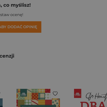
 co myślisz!
ostaw ocenę!
 ABY DODAĆ OPINIĘ
cenzji