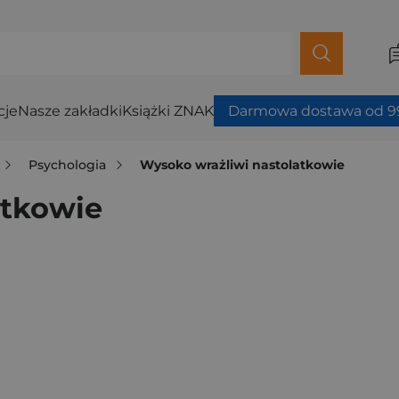
cje
Nasze zakładki
Książki ZNAK
Darmowa dostawa od 99
Psychologia
Wysoko wrażliwi nastolatkowie
atkowie