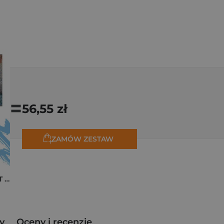
=
56,55 zł
ZAMÓW ZESTAW
Pakiet zakładek ART Monet
y
Oceny i recenzje