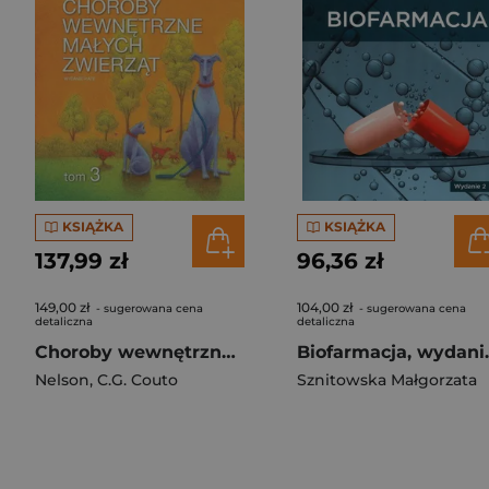
KSIĄŻKA
KSIĄŻKA
137,99 zł
96,36 zł
149,00 zł
104,00 zł
- sugerowana cena
- sugerowana cena
detaliczna
detaliczna
Choroby wewnętrzne małych zwierząt. Tom 3
Biofar
Nelson
,
C.G. Couto
Sznitowska Małgorzata