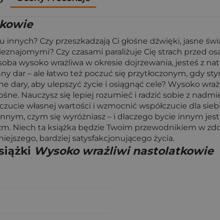
tkowie
 u innych? Czy przeszkadzają Ci głośne dźwięki, jasne św
ieznajomymi? Czy czasami paraliżuje Cię strach przed os
osoba wysoko wrażliwa w okresie dojrzewania, jesteś z n
nny dar – ale łatwo też poczuć się przytłoczonym, gdy sty
 dary, aby ulepszyć życie i osiągnąć cele? Wysoko wraż
ośne. Nauczysz się lepiej rozumieć i radzić sobie z nad
ucie własnej wartości i wzmocnić współczu­cie dla siebi
nnym, czym się wyróżniasz – i dlaczego bycie innym jest
yzm. Niech ta książka będzie Twoim przewodnikiem w zd
ejszego, bardziej satysfakcjonującego życia.
siążki
Wysoko wrażliwi nastolatkowie