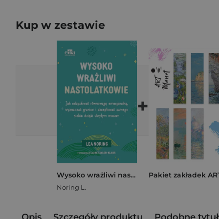
Kup w zestawie
+
Wysoko wrażliwi nastolatkowie
Noring L.
Opis
Szczegóły produktu
Podobne tytuł