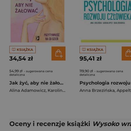
KSIĄŻKA
KSIĄŻKA
34,54 zł
95,41 zł
54,99 zł
119,90 zł
- sugerowana cena
- sugerowana cena
detaliczna
detaliczna
Jak żyć, aby nie żałować
Alina Adamowicz
,
Karolina Nowakowska
Anna Brzezińska
,
Appelt Karoli
Oceny i recenzje książki
Wysoko wra