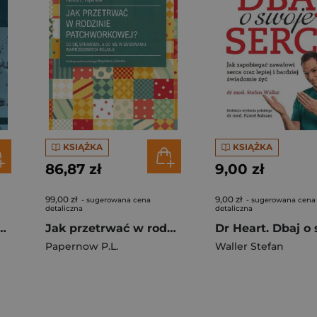
KSIĄŻKA
KSIĄŻKA
86,87 zł
9,00 zł
99,00 zł
9,00 zł
- sugerowana cena
- sugerowana cena
detaliczna
detaliczna
macja, wydanie 2
Jak przetrwać w rodzinie patchworkowej?
Papernow P.L.
Waller Stefan