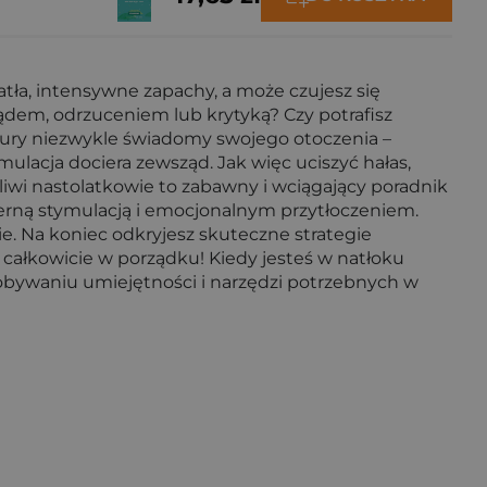
iatła, intensywne zapachy, a może czujesz się
ądem, odrzuceniem lub krytyką? Czy potrafisz
atury niezwykle świadomy swojego otoczenia –
mulacja dociera zewsząd. Jak więc uciszyć hałas,
liwi nastolatkowie to zabawny i wciągający poradnik
mierną stymulacją i emocjonalnym przytłoczeniem.
e. Na koniec odkryjesz skuteczne strategie
 całkowicie w porządku! Kiedy jesteś w natłoku
obywaniu umiejętności i narzędzi potrzebnych w