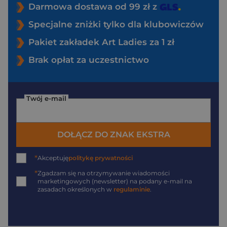
Darmowa dostawa od 99 zł z
Specjalne zniżki tylko dla klubowiczów
Pakiet zakładek Art Ladies za 1 zł
Brak opłat za uczestnictwo
Twój e-mail
DOŁĄCZ DO ZNAK EKSTRA
*
Akceptuję
politykę prywatności
*
Zgadzam się na otrzymywanie wiadomości
marketingowych (newsletter) na podany
e-mail
na
zasadach określonych w
regulaminie
.