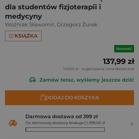
dla studentów fizjoterapii i
medycyny
Woźniak Sławomir
,
Grzegorz Żurek
KSIĄŻKA
Nowość
137,99 zł
149,00 zł
- sugerowana cena detaliczna
Zamów teraz, wyślemy jeszcze dziś!
DODAJ DO KOSZYKA
Darmowa dostawa od 399 zł
Do darmowej dostawy brakuje Ci 399,00 zł