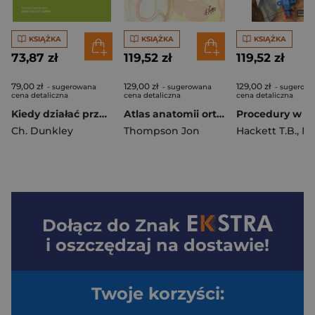
KSIĄŻKA
KSIĄŻKA
KSIĄŻKA
73,87 zł
119,52 zł
119,52 zł
79,00 zł
129,00 zł
129,00 zł
- sugerowana
- sugerowana
- sugerow
cena detaliczna
cena detaliczna
cena detaliczna
Kiedy działać przeciwnie do emocji?
Atlas anatomii ortopedycznej Nettera
Ch. Dunkley
Thompson Jon
Hackett T.B.
,
Mazzafer
Dołącz do
Znak
i oszczędzaj na dostawie!
Twoje korzyści: