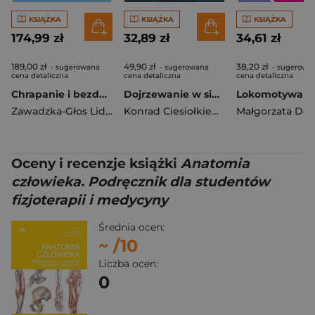
KSIĄŻKA
KSIĄŻKA
KSIĄŻKA
174,99 zł
32,89 zł
34,61 zł
189,00 zł
49,90 zł
38,20 zł
- sugerowana
- sugerowana
- sugerowa
cena detaliczna
cena detaliczna
cena detaliczna
Chrapanie i bezdechy u dzieci
Dojrzewanie w sieci. Młode pokolenie na cyfrowym froncie
Zawadzka-Głos Lidia
Konrad Ciesiołkiewicz
,
Justyna Kaczm
Oceny i recenzje książki
Anatomia
człowieka. Podręcznik dla studentów
fizjoterapii i medycyny
Średnia ocen:
~
/10
Liczba ocen:
0