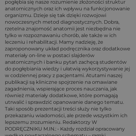
pogłębia się nasze rozumienie złożoności struktur
anatomicznych oraz ich wpływu na funkcjonowanie
organizmu. Dzieje się tak dzięki rozwojowi
nowoczesnych metod diagnostycznych. Dobra,
rzetelna znajomość anatomii jest niezbędna nie
tylko w rozpoznawaniu chorób, ale także w ich
leczeniu i rehabilitacji. Mamy nadzieję, że
zaproponowany układ podręcznika oraz dodatkowe
materiały on-line w postaci slajderów
anatomicznych i banku pytań zachęcą studentów
do pogłębiania wiedzy i ułatwią wykorzystywanie jej
w codziennej pracy z pacjentami. Atutami naszej
publikacji są kliniczne spojrzenie na omawiane
zagadnienia, wspierające proces nauczania, jak
również materiały dodatkowe, które pomagają
utrwalić i sprawdzić opanowanie danego tematu.
Taki sposób prezentacji treści służy nie tylko
przekazaniu wiadomości, ale przede wszystkim ich
lepszemu zrozumieniu. Redaktorzy W
PODRĘCZNIKU M.IN.: • Każdy rozdział opracowany
według powtarzalnego schematu – ramki,