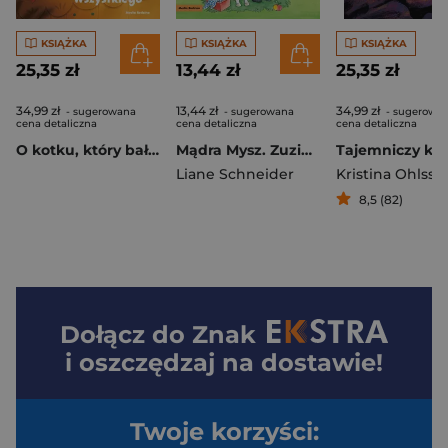
KSIĄŻKA
KSIĄŻKA
KSIĄŻKA
25,35 zł
13,44 zł
25,35 zł
34,99 zł
13,44 zł
34,99 zł
- sugerowana
- sugerowana
- sugerowa
cena detaliczna
cena detaliczna
cena detaliczna
O kotku, który bał się wszystkiego
Mądra Mysz. Zuzia i jej ulubiony kucyk
Tajemniczy kot
Liane Schneider
Kristina Ohlsso
8,5 (82)
Dołącz do
Znak
i oszczędzaj na dostawie!
Twoje korzyści: