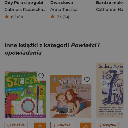
Gdy Pola się zgubi
Dwa słowa
Gabriela Rzepecka-Weiss
Anna Taraska
Catherine Hap
8,2 (81)
7,4 (50)
Inne książki z kategorii
Powieści i
opowiadania
KSIĄŻKA
KSIĄŻKA
KSIĄŻKA