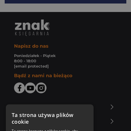
Napisz do nas
Poniedziałek - Piątek
8:00 - 18:00
[email protected]
Bądź z nami na bieżąco
O Księgarni Znak
Ta strona używa plików
cookie
Zakupy u nas
Ta strona korzysta z plików cookie, aby