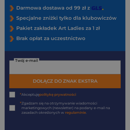
Darmowa dostawa od 99 zł z
Specjalne zniżki tylko dla klubowiczów
Pakiet zakładek Art Ladies za 1 zł
Brak opłat za uczestnictwo
Twój e-mail
DOŁĄCZ DO ZNAK EKSTRA
*
Akceptuję
politykę prywatności
*
Zgadzam się na otrzymywanie wiadomości
marketingowych (newsletter) na podany
e-mail
na
zasadach określonych w
regulaminie
.