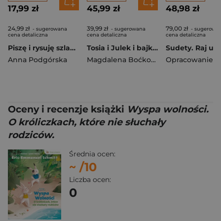
17,99 zł
45,99 zł
48,98 zł
24,99 zł
39,99 zł
79,00 zł
- sugerowana
- sugerowana
- sugerowa
cena detaliczna
cena detaliczna
cena detaliczna
Piszę i rysuję szlaczki. Książka z rowkami. Znikający atrament. Wzory 3D, Zabawy grafomotoryczne, Terapia ręki
Tosia i Julek i bajka na ekranie
Anna Podgórska
Magdalena Boćko-Mysiorska
Oceny i recenzje książki
Wyspa wolności.
O króliczkach, które nie słuchały
rodziców.
Średnia ocen:
~
/10
Liczba ocen:
0