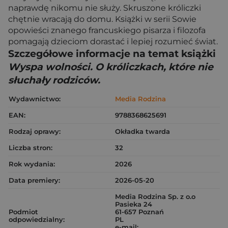
naprawdę nikomu nie służy. Skruszone króliczki
chętnie wracają do domu. Książki w serii Sowie
opowieści znanego francuskiego pisarza i filozofa
pomagają dzieciom dorastać i lepiej rozumieć świat.
Szczegółowe informacje na temat książki
Wyspa wolności. O króliczkach, które nie
słuchały rodziców.
Wydawnictwo:
Media Rodzina
EAN:
9788368625691
Rodzaj oprawy:
Okładka twarda
Liczba stron:
32
Rok wydania:
2026
Data premiery:
2026-05-20
Media Rodzina Sp. z o.o
Pasieka 24
Podmiot
61-657 Poznań
odpowiedzialny:
PL
e-mail: