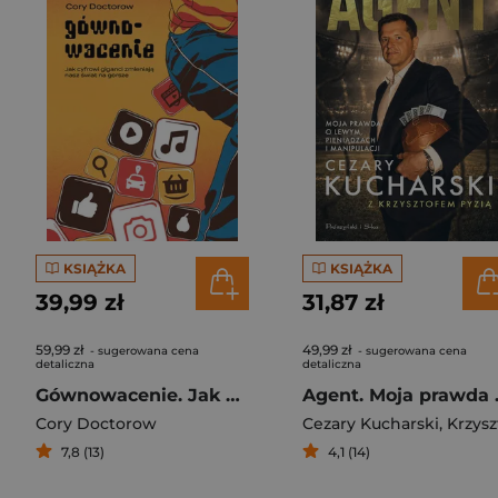
KSIĄŻKA
KSIĄŻKA
39,99 zł
31,87 zł
59,99 zł
49,99 zł
- sugerowana cena
- sugerowana cena
detaliczna
detaliczna
Gównowacenie. Jak cyfrowi giganci zmieniają nasz świat na gorsze
Agent. Moja 
Cory Doctorow
Cezary Kucharski
,
Krzysztof Pyz
7,8 (13)
4,1 (14)