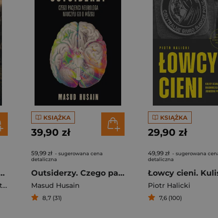
KSIĄŻKA
KSIĄŻKA
39,90 zł
29,90 zł
59,99 zł
49,99 zł
- sugerowana cena
- sugerowana cen
detaliczna
detaliczna
prawda o Lewym, pieniądzach i manipulacji
Outsiderzy. Czego pacjenci neurologa nauczyli go o mózgu
ia
Masud Husain
Piotr Halicki
8,7 (31)
7,6 (100)