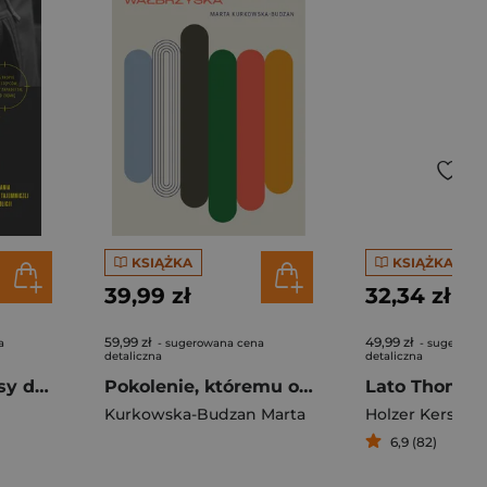
KSIĄŻKA
KSIĄŻKA
39,99 zł
32,34 zł
59,99 zł
49,99 zł
a
- sugerowana cena
- sugerowa
detaliczna
detaliczna
Łowcy cieni. Kulisy działania najbardziej tajemniczej jednostki policji
Pokolenie, któremu obiecano przyszłość. Historia (nie tylko) wałbrzyska
Lato Thomas
Kurkowska-Budzan Marta
Holzer Kerstin
6,9 (82)