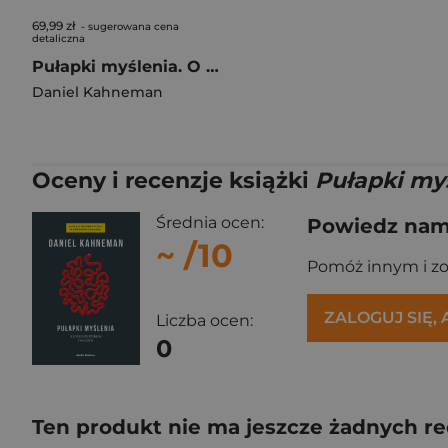
69,99 zł
- sugerowana cena
detaliczna
Pułapki myślenia. O myśleniu szybkim i wolnym
Daniel Kahneman
Oceny i recenzje książki
Pułapki my
Średnia ocen:
Powiedz nam,
~
/10
Pomóż innym i z
ZALOGUJ SIĘ,
Liczba ocen:
0
Ten produkt nie ma jeszcze żadnych re