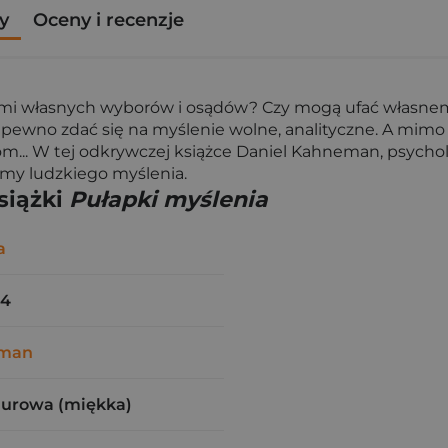
y
Oceny i recenzje
ami własnych wyborów i osądów? Czy mogą ufać własne
ewno zdać się na myślenie wolne, analityczne. A mimo t
m... W tej odkrywczej książce Daniel Kahneman, psychol
my ludzkiego myślenia.
siążki
Pułapki myślenia
a
84
eman
zurowa (miękka)