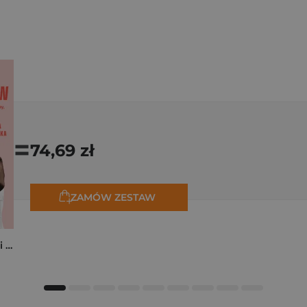
=
74,69 zł
ZAMÓW ZESTAW
Kocham cię, zrób mi przelew. Historie o miłości, która kosztowała miliony, zdrowie, a nawet życie