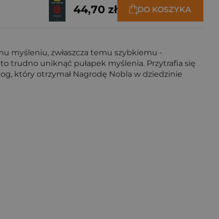
44,70 zł
DO KOSZYKA
mu myśleniu, zwłaszcza temu szybkiemu -
o trudno uniknąć pułapek myślenia. Przytrafia się
og, który otrzymał Nagrodę Nobla w dziedzinie