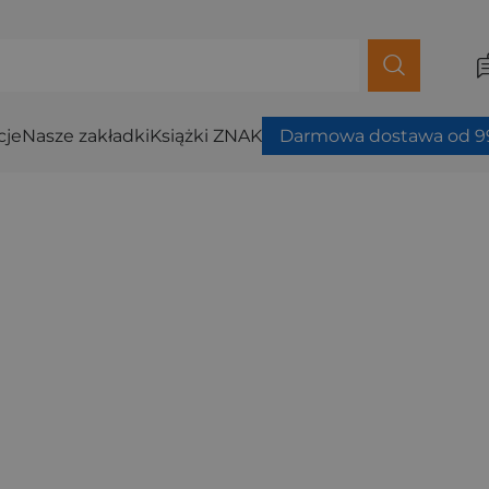
cje
Nasze zakładki
Książki ZNAK
Darmowa dostawa od 99