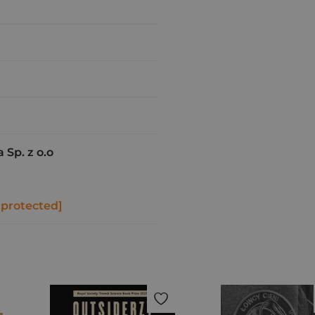
 Sp. z o.o
ń
 protected]