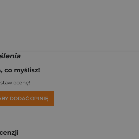
ślenia
 co myślisz!
ostaw ocenę!
 ABY DODAĆ OPINIĘ
cenzji