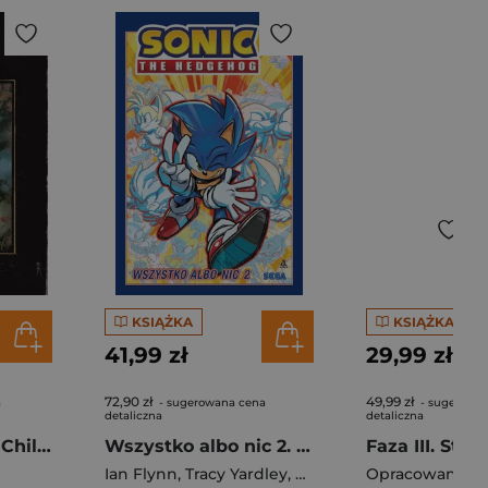
KSIĄŻKA
KSIĄŻKA
41,99 zł
29,99 zł
72,90 zł
49,99 zł
a
- sugerowana cena
- sugerowa
detaliczna
detaliczna
#DRCL Midnight Children. Tom 5
Wszystko albo nic 2. Sonic the Hedgehog. Tom 14 wyd. 2
Ian Flynn
,
Tracy Yardley
,
Adam Bryce Thomas
Opracowanie Z