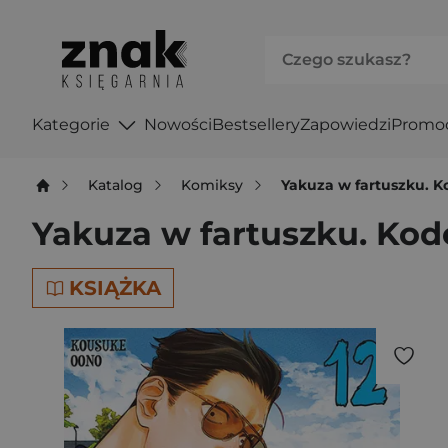
Kategorie
Nowości
Bestsellery
Zapowiedzi
Promo
Katalog
Komiksy
Yakuza w fartuszku. 
Yakuza w fartuszku. Kod
KSIĄŻKA