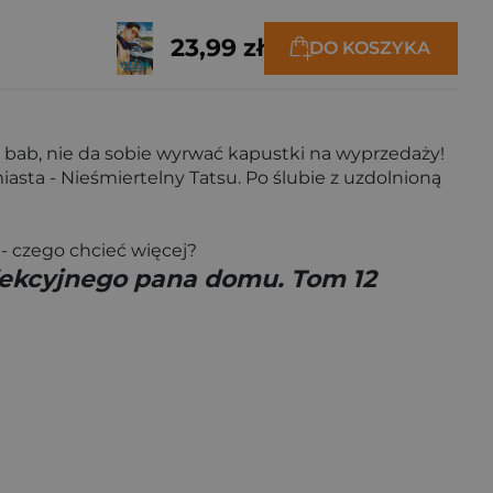
23,99 zł
DO KOSZYKA
h bab, nie da sobie wyrwać kapustki na wyprzedaży!
asta - Nieśmiertelny Tatsu. Po ślubie z uzdolnioną
- czego chcieć więcej?
fekcyjnego pana domu. Tom 12