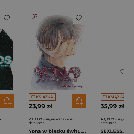
KSIĄŻKA
KSIĄŻKA
23,99 zł
35,99 zł
29,99 zł
49,99 zł
a
- sugerowana cena
- sugerowa
detaliczna
detaliczna
Yona w blasku świtu. Tom 37