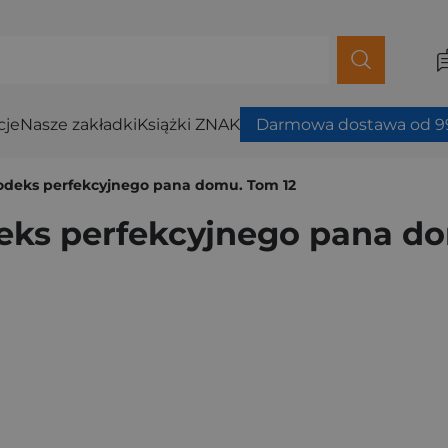
cje
Nasze zakładki
Książki ZNAK
Darmowa dostawa od 99
Kodeks perfekcyjnego pana domu. Tom 12
eks perfekcyjnego pana d