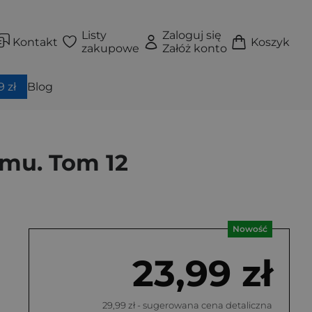
Listy
Zaloguj się
Kontakt
Koszyk
zakupowe
Załóż konto
 zł
Blog
omu. Tom 12
Nowość
23,99 zł
29,99 zł
- sugerowana cena detaliczna