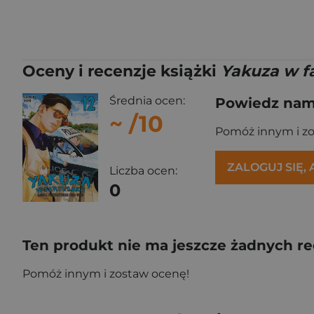
Oceny i recenzje książki
Yakuza w f
Średnia ocen:
Powiedz nam,
~
/10
Pomóż innym i z
ZALOGUJ SIĘ,
Liczba ocen:
0
Ten produkt nie ma jeszcze żadnych re
Pomóż innym i zostaw ocenę!