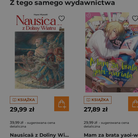
Z tego samego wydawnictwa
KSIĄŻKA
KSIĄŻKA
29,99 zł
27,89 zł
39,99 zł
29,99 zł
- sugerowana cena
- sugerowana cena
detaliczna
detaliczna
Nausicaä z Doliny Wiatru. Tom 7