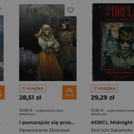
KSIĄŻKA
KSIĄŻKA
28,51 zł
29,29 zł
39,99 zł
31,90 zł
- sugerowana cena
- sugerowana cen
detaliczna
detaliczna
om 3
I postarajcie się przeżyć. Pięć Krain. Tom 13
Opracowanie Zbiorowe
Shin'ichi Sakamoto