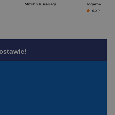
Mizuho Kusanagi
Togame
6,0 (4)
dostawie!