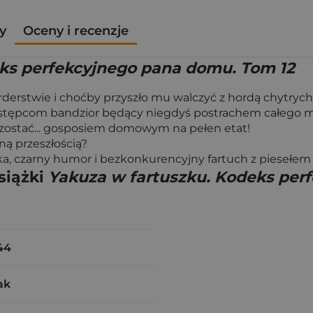
y
Oceny i recenzje
ks perfekcyjnego pana domu. Tom 12
orderstwie i choćby przyszło mu walczyć z hordą chytryc
rzestępcom bandzior będący niegdyś postrachem całego mi
 zostać... gosposiem domowym na pełen etat!
ną przeszłością?
, czarny humor i bezkonkurencyjny fartuch z piesełem 
siążki
Yakuza w fartuszku. Kodeks per
44
ak