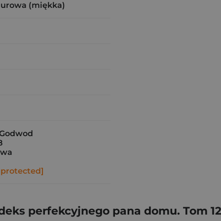
zurowa (miękka)
n Godwod
8
awa
 protected]
deks perfekcyjnego pana domu. Tom 1