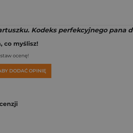
artuszku. Kodeks perfekcyjnego pana 
 co myślisz!
ostaw ocenę!
 ABY DODAĆ OPINIĘ
cenzji