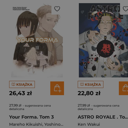
KSIĄŻKA
KSIĄŻKA
26,43 zł
22,80 zł
27,99 zł
27,99 zł
- sugerowana cena
- sugerowana cena
detaliczna
detaliczna
Your Forma. Tom 3
ASTRO ROYALE . T
Mareho Kikuishi
,
Yoshinori Kisaragi
Ken Wakui