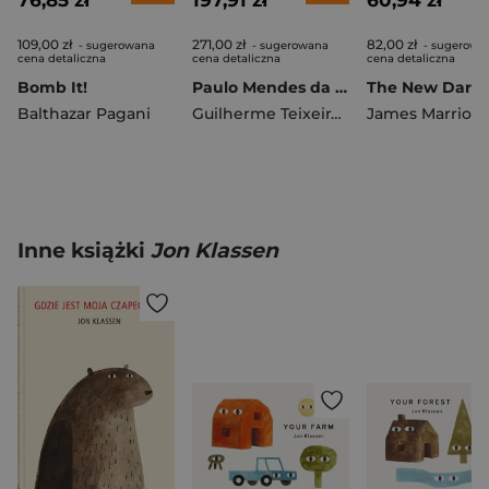
76,85 zł
197,91 zł
60,94 zł
109,00 zł
271,00 zł
82,00 zł
- sugerowana
- sugerowana
- sugerowa
cena detaliczna
cena detaliczna
cena detaliczna
Bomb It!
Paulo Mendes da Rocha. The Architecture of Possibility
Balthazar Pagani
Guilherme Teixeira Wisnik
James Marriott
Inne książki
Jon Klassen