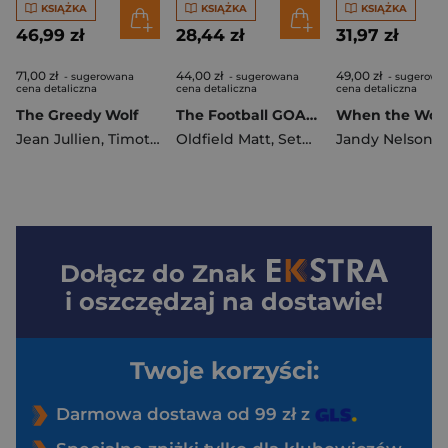
KSIĄŻKA
KSIĄŻKA
KSIĄŻKA
46,99 zł
28,44 zł
31,97 zł
71,00 zł
44,00 zł
49,00 zł
- sugerowana
- sugerowana
- sugerowa
cena detaliczna
cena detaliczna
cena detaliczna
The Greedy Wolf
The Football GOAT. Pele v. Maradona
Jean Jullien
,
Timothy Knapman
Oldfield Matt
,
Seth Burkett
Jandy Nelson
Dołącz do
Znak
i oszczędzaj na dostawie!
Twoje korzyści:
Darmowa dostawa od 99 zł z