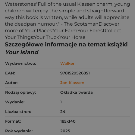
Waterstones"Full of the usual Klassen charm, young
children will enjoy the simple and straightforward
way this book is written, while adults will appreciate
the deadpan humour." - The ScotsmanDiscover
more of Your Places:Your FarmYour ForestCollect
Your Things:Your TruckYour Horse
Szczegółowe informacje na temat książki
Your Island
Wydawnictwo:
Walker
EAN:
9781529526851
Autor:
Jon Klassen
Rodzaj oprawy:
Okładka twarda
Wydanie:
1
Liczba stron:
24
Format:
185x140
Rok wydania:
2025