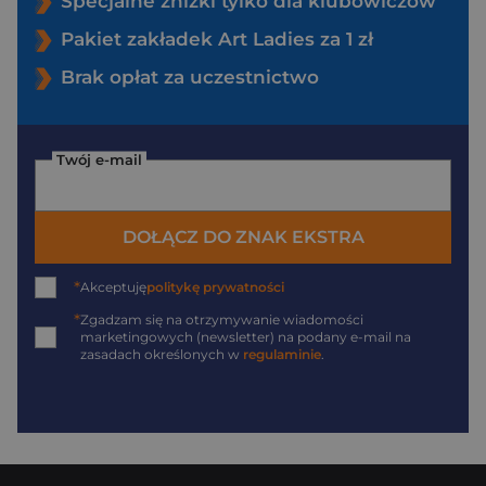
Specjalne zniżki tylko dla klubowiczów
Pakiet zakładek Art Ladies za 1 zł
Brak opłat za uczestnictwo
Twój e-mail
DOŁĄCZ DO ZNAK EKSTRA
*
Akceptuję
politykę prywatności
*
Zgadzam się na otrzymywanie wiadomości
marketingowych (newsletter) na podany
e-mail
na
zasadach określonych w
regulaminie
.