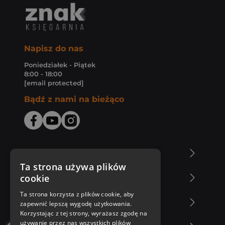
Napisz do nas
Poniedziałek - Piątek
8:00 - 18:00
[email protected]
Bądź z nami na bieżąco
O Księgarni Znak
Ta strona używa plików
cookie
Zakupy u nas
Ta strona korzysta z plików cookie, aby
Nasza oferta
zapewnić lepszą wygodę użytkowania.
Korzystając z tej strony, wyrażasz zgodę na
używanie przez nas wszystkich plików