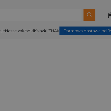
cje
Nasze zakładki
Książki ZNAK
Darmowa dostawa od 99