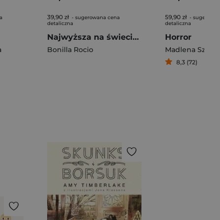
39,90 zł
59,90 zł
a
- sugerowana cena
- sugerowa
detaliczna
detaliczna
Najwyższa na świecie wieża z książek
Horror
a
Bonilla Rocio
Madlena Szelig
8,3 (72)