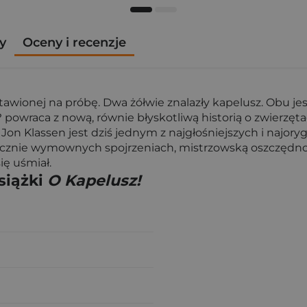
y
Oceny i recenzje
tawionej na próbę. Dwa żółwie znalazły kapelusz. Obu jes
? powraca z nową, równie błyskotliwą historią o zwierzęt
 Jon Klassen jest dziś jednym z najgłośniejszych i najor
icznie wymownych spojrzeniach, mistrzowską oszczędno
ię uśmiał.
siążki
O Kapelusz!