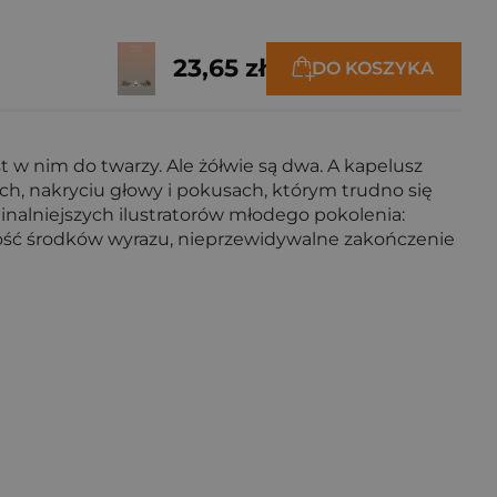
23,65 zł
DO KOSZYKA
t w nim do twarzy. Ale żółwie są dwa. A kapelusz
ach, nakryciu głowy i pokusach, którym trudno się
yginalniejszych ilustratorów młodego pokolenia:
ść środków wyrazu, nieprzewidywalne zakończenie