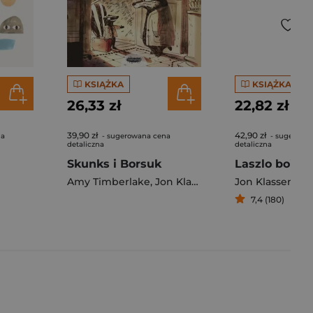
KSIĄŻKA
KSIĄŻKA
26,33 zł
22,82 zł
39,90 zł
42,90 zł
na
- sugerowana cena
- sugerowa
detaliczna
detaliczna
Skunks i Borsuk
Amy Timberlake
,
Jon Klassen
Jon Klassen
7,4 (180)