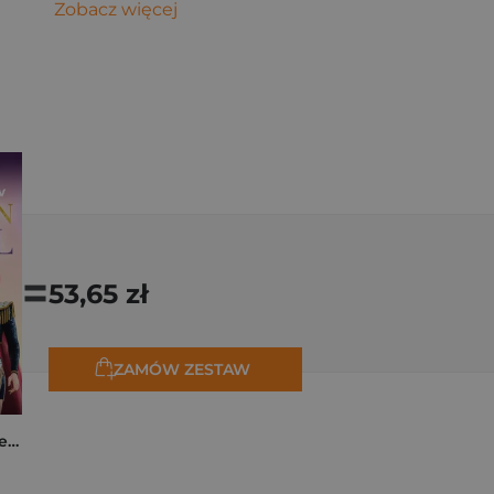
Zobacz więcej
=
53,65 zł
ZAMÓW ZESTAW
K-popowe łowczynie demonów. Mój golden journal. Oficjalny dziennik