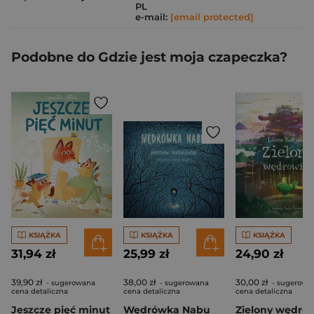
PL
e-mail:
[email protected]
Podobne do Gdzie jest moja czapeczka?
KSIĄŻKA
KSIĄŻKA
KSIĄŻKA
31,94 zł
25,99 zł
24,90 zł
39,90 zł
38,00 zł
30,00 zł
- sugerowana
- sugerowana
- sugerowa
cena detaliczna
cena detaliczna
cena detaliczna
Jeszcze pięć minut
Wędrówka Nabu
Zielony wędro