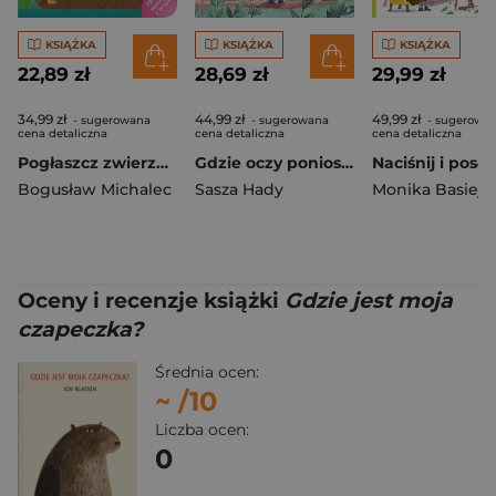
KSIĄŻKA
KSIĄŻKA
KSIĄŻKA
22,89 zł
28,69 zł
29,99 zł
34,99 zł
44,99 zł
49,99 zł
- sugerowana
- sugerowana
- sugerowa
cena detaliczna
cena detaliczna
cena detaliczna
Pogłaszcz zwierzęta Na łące. Książeczka sensoryczna z brokatem
Gdzie oczy poniosą. Dusia i jej świat, Tom 1
Bogusław Michalec
Sasza Hady
Monika Basiejk
Oceny i recenzje książki
Gdzie jest moja
czapeczka?
Średnia ocen:
~
/10
Liczba ocen:
0