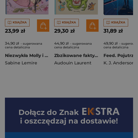
KSIĄŻKA
KSIĄŻKA
KSIĄŻKA
23,99 zł
29,30 zł
31,89 zł
34,90 zł
44,90 zł
49,90 zł
- sugerowana
- sugerowana
- sugerowa
cena detaliczna
cena detaliczna
cena detaliczna
Niezwykła Molly i nowy przyjaciel
Zbzikowane fakty. Dinozaury
Feed. Pojutrze
Sabine Lemire
Audouin Laurent
K. J. Anderson
Dołącz do
Znak
i oszczędzaj na dostawie!