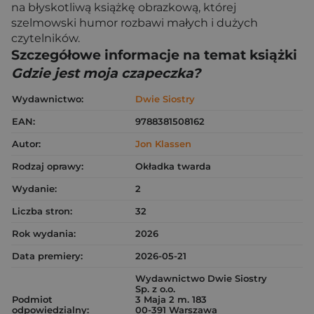
na błyskotliwą książkę obrazkową, której
szelmowski humor rozbawi małych i dużych
czytelników.
Szczegółowe informacje na temat książki
Gdzie jest moja czapeczka?
Wydawnictwo:
Dwie Siostry
EAN:
9788381508162
Autor:
Jon Klassen
Rodzaj oprawy:
Okładka twarda
Wydanie:
2
Liczba stron:
32
Rok wydania:
2026
Data premiery:
2026-05-21
Wydawnictwo Dwie Siostry
Sp. z o.o.
Podmiot
3 Maja 2 m. 183
odpowiedzialny:
00-391 Warszawa