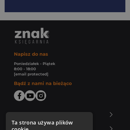
Napisz do nas
Poniedziałek - Piątek
8:00 - 18:00
[email protected]
Bądź z nami na bieżąco
O Księgarni Znak
Ta strona używa plików
cookie
Zakupy u nas