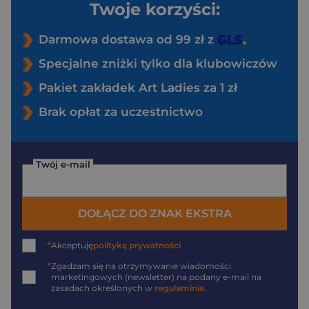
Twoje korzyści:
Darmowa dostawa od 99 zł z
Specjalne zniżki tylko dla klubowiczów
Pakiet zakładek Art Ladies za 1 zł
Brak opłat za uczestnictwo
Twój e-mail
DOŁĄCZ DO ZNAK EKSTRA
*
Akceptuję
politykę prywatności
*
Zgadzam się na otrzymywanie wiadomości
marketingowych (newsletter) na podany
e-mail
na
zasadach określonych w
regulaminie
.