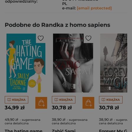
odpowiedzialny:
PL
e-mail:
[email protected]
Podobne do Randka z homo sapiens
KSIĄŻKA
KSIĄŻKA
KSIĄŻKA
34,99 zł
30,78 zł
30,78 zł
49,90 zł
38,90 zł
38,90 zł
- sugerowana
- sugerowana
- sugerowa
cena detaliczna
cena detaliczna
cena detaliczna
The hating game
Zabić Sarai
Forever My Girl