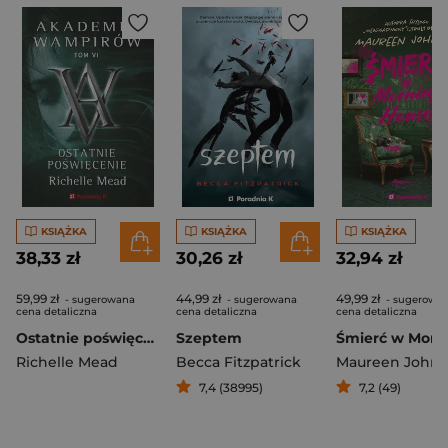
KSIĄŻKA
KSIĄŻKA
KSIĄŻKA
38,33 zł
30,26 zł
32,94 zł
59,99 zł
44,99 zł
49,99 zł
- sugerowana
- sugerowana
- sugerowa
cena detaliczna
cena detaliczna
cena detaliczna
Ostatnie poświęcenie. Akademia wampirów. Tom 6
Szeptem
Richelle Mead
Becca Fitzpatrick
Maureen John
7,4 (38995)
7,2 (49)