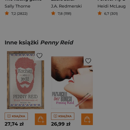
Sally Thorne
J.A. Redmerski
Heidi McLaughl
7,2 (2822)
7,8 (1191)
6,7 (301)
Inne książki
Penny Reid
KSIĄŻKA
KSIĄŻKA
27,74 zł
26,99 zł