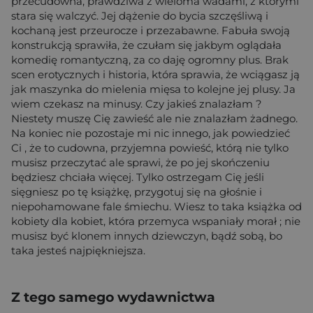
przecudowna, prawdziwa z wieloma wadami, z którymi
stara się walczyć. Jej dążenie do bycia szczęśliwą i
kochaną jest przeurocze i przezabawne. Fabuła swoją
konstrukcją sprawiła, że czułam się jakbym oglądała
komedię romantyczną, za co daję ogromny plus. Brak
scen erotycznych i historia, która sprawia, że wciągasz ją
jak maszynka do mielenia mięsa to kolejne jej plusy. Ja
wiem czekasz na minusy. Czy jakieś znalazłam ?
Niestety muszę Cię zawieść ale nie znalazłam żadnego.
Na koniec nie pozostaje mi nic innego, jak powiedzieć
Ci , że to cudowna, przyjemna powieść, którą nie tylko
musisz przeczytać ale sprawi, że po jej skończeniu
będziesz chciała więcej. Tylko ostrzegam Cię jeśli
sięgniesz po tę książkę, przygotuj się na głośnie i
niepohamowane fale śmiechu. Wiesz to taka książka od
kobiety dla kobiet, która przemyca wspaniały morał ; nie
musisz być klonem innych dziewczyn, bądź sobą, bo
taka jesteś najpiękniejsza.
Z tego samego wydawnictwa