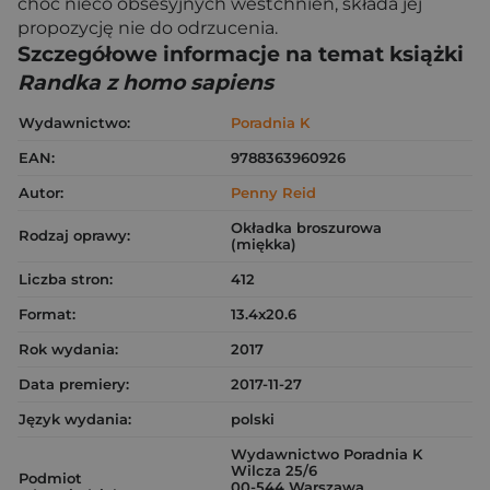
choć nieco obsesyjnych westchnień, składa jej
propozycję nie do odrzucenia.
Szczegółowe informacje na temat książki
Randka z homo sapiens
Wydawnictwo:
Poradnia K
EAN:
9788363960926
Autor:
Penny Reid
Okładka broszurowa
Rodzaj oprawy:
(miękka)
Liczba stron:
412
Format:
13.4x20.6
Rok wydania:
2017
Data premiery:
2017-11-27
Język wydania:
polski
Wydawnictwo Poradnia K
Wilcza 25/6
Podmiot
00-544 Warszawa