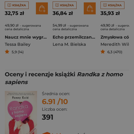
KSIĄŻKA
KSIĄŻKA
KSIĄŻKA
32,75 zł
36,84 zł
35,93 zł
49,90 zł
54,99 zł
49,90 zł
- sugerowana
- sugerowana
- sugerowa
cena detaliczna
cena detaliczna
cena detaliczna
Naucz mnie wygrywać
Echo przemilczanych słów
Tessa Bailey
Lena M. Bielska
Meredith Wild
,
5,9 (14)
6,3 (470)
Oceny i recenzje książki
Randka z homo
sapiens
Średnia ocen:
6.91
/10
Liczba ocen:
391