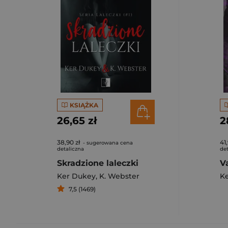
KSIĄŻKA
26,65 zł
2
38,90 zł
41,
- sugerowana cena
detaliczna
det
Skradzione laleczki
V
Ker Dukey
,
K. Webster
K
7,5 (1469)