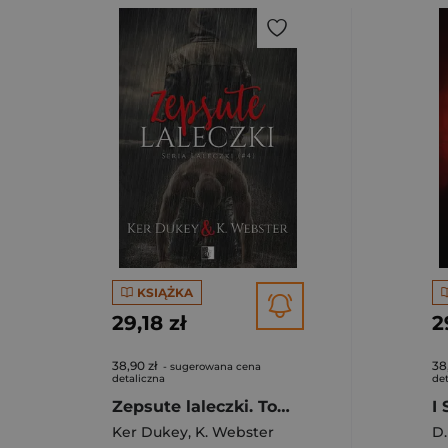
KSIĄŻKA
29,18 zł
2
38,90 zł
38
- sugerowana cena
detaliczna
det
Zepsute laleczki. Tom 4
I
Ker Dukey
,
K. Webster
D.