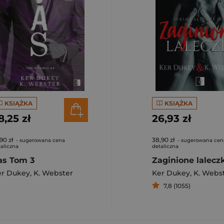
KSIĄŻKA
KSIĄŻKA
8,25 zł
26,93 zł
90 zł
38,90 zł
- sugerowana cena
- sugerowana cen
aliczna
detaliczna
as Tom 3
Zaginione laleczk
er Dukey
,
K. Webster
Ker Dukey
,
K. Webs
7,8 (1055)