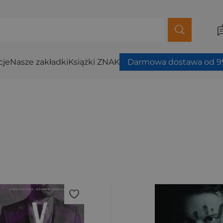
cje
Nasze zakładki
Książki ZNAK
Darmowa dostawa od 99