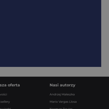
sza oferta
Nasi autorzy
ości
Andrzej Maleszka
sellery
Mario Vargas Llosa
owiedzi
Norman Davies