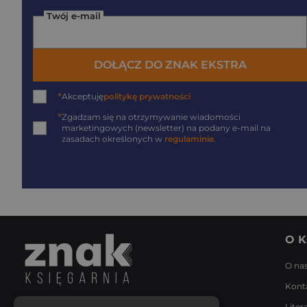
Twój e-mail
DOŁĄCZ DO ZNAK EKSTRA
*
Akceptuję
politykę prywatności
*
Zgadzam się na otrzymywanie wiadomości
marketingowych (newsletter) na podany
e-mail
na
zasadach określonych w
regulaminie
.
O K
O na
Kont
Liter