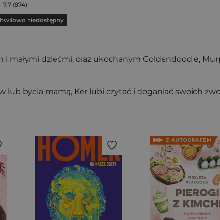
7,7 (974)
hwilowo niedostępny
m i małymi dziećmi, oraz ukochanym Goldendoodle, Murphy
ów lub bycia mamą, Ker lubi czytać i doganiać swoich 