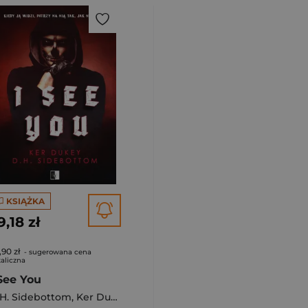
KSIĄŻKA
9,18 zł
,90 zł
- sugerowana cena
aliczna
 See You
H. Sidebottom
,
Ker Dukey