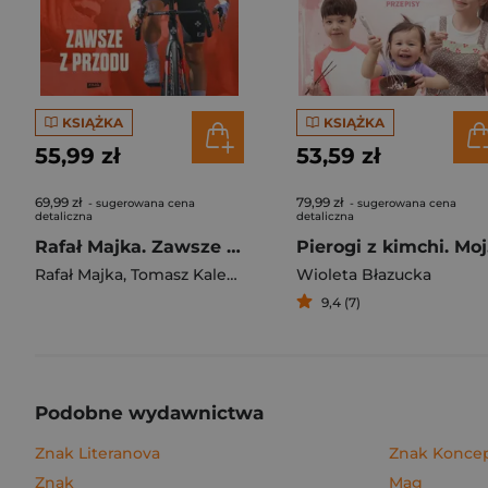
KSIĄŻKA
KSIĄŻKA
55,99 zł
53,59 zł
69,99 zł
79,99 zł
- sugerowana cena
- sugerowana cena
detaliczna
detaliczna
Rafał Majka. Zawsze z przodu. Rozmawia Tomasz Kalemba - książka z autografem
Pie
Rafał Majka
,
Tomasz Kalemba
Wioleta Błazucka
9,4 (7)
Podobne wydawnictwa
Znak Literanova
Znak Konce
Znak
Mag