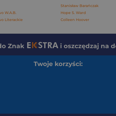
Stanisław Barańczak
o W.A.B.
Hope S. Ward
 Literackie
Colleen Hoover
 do
Znak
i oszczędzaj na 
Twoje korzyści: