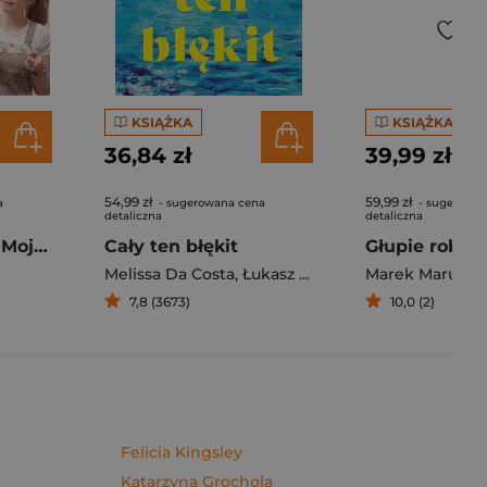
KSIĄŻKA
KSIĄŻKA
36,84 zł
39,99 zł
54,99 zł
59,99 zł
a
- sugerowana cena
- sugerowan
detaliczna
detaliczna
Pierogi z kimchi. Moje ulubione azjatyckie przepisy - książka z autografem
Cały ten błękit
Melissa Da Costa
,
Łukasz Müller
Marek Maruszc
7,8 (3673)
10,0 (2)
Felicia Kingsley
Katarzyna Grochola