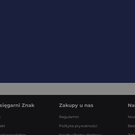
sięgarni Znak
Zakupy u nas
Na
s
Regulamin
Now
akt
Polityka prywatności
Best
acki newsletter
Koszty i formy dostawy
Zap