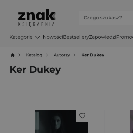
Kategorie
Nowości
Bestsellery
Zapowiedzi
Promo
Katalog
Autorzy
Ker Dukey
Ker Dukey