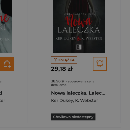
KSIĄŻKA
29,18 zł
38,90 zł
a
- sugerowana cena
detaliczna
i
Nowa laleczka. Laleczki. Tom 3
ter
Ker Dukey
,
K. Webster
Chwilowo niedostępny