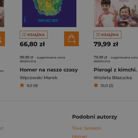
KSIĄŻKA
KSIĄŻKA
66,80 zł
79,99 zł
99,99 zł
79,99 zł
- sugerowana cena
- sugerowana cen
detaliczna
detaliczna
rogi z kimchi. Moje ulubione azjatyckie przepisy
Homer na nasze czasy
Węcowski Marek
Wioleta Błazucka
9,0 (9)
10,0 (2)
Podobni autorzy
pt
Tove Jansson
Homer