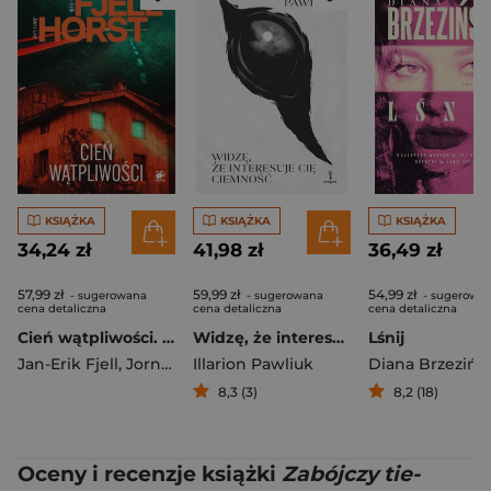
KSIĄŻKA
KSIĄŻKA
KSIĄŻKA
34,24 zł
41,98 zł
36,49 zł
57,99 zł
59,99 zł
54,99 zł
- sugerowana
- sugerowana
- sugerowa
cena detaliczna
cena detaliczna
cena detaliczna
Cień wątpliwości. Śledztwa Markusa Hegera. Tom 2
Widzę, że interesuje cię ciemność
Lśnij
Jan-Erik Fjell
,
Jorn Lier Horst
Illarion Pawliuk
Diana Brzezińs
8,3 (3)
8,2 (18)
Oceny i recenzje książki
Zabójczy tie-