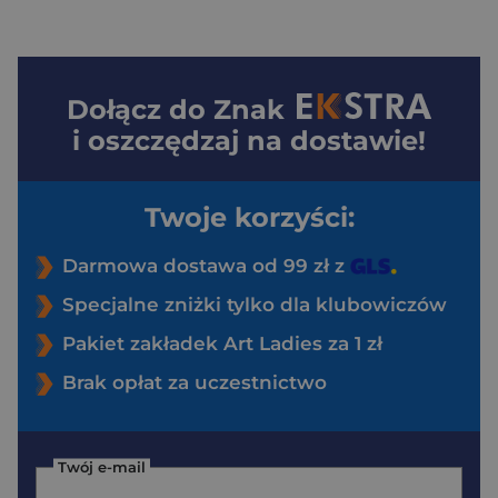
Dołącz do
Znak
i oszczędzaj na dostawie!
Twoje korzyści:
Darmowa dostawa od 99 zł z
Specjalne zniżki tylko dla klubowiczów
Pakiet zakładek Art Ladies za 1 zł
Brak opłat za uczestnictwo
Twój e-mail