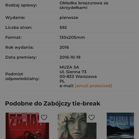
Okładka broszurowa ze
Rodzaj oprawy:
skrzydełkami
Wydanie:
pierwsze
Liczba stron:
592
Format:
130x205mm
Rok wydania:
2016
Data premiery:
2016-10-19
MUZA SA
Ul. Sienna 73
Podmiot
00-833 Warszawa
odpowiedzialny:
PL
e-mail:
[email protected]
Podobne do Zabójczy tie-break