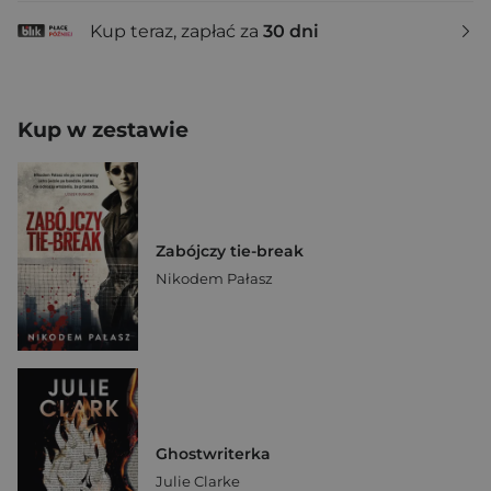
Kup teraz, zapłać za
30 dni
Kup w zestawie
Zabójczy tie-break
Nikodem Pałasz
Ghostwriterka
Julie Clarke