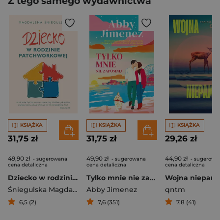
Z tego samego wydawnictwa
KSIĄŻKA
KSIĄŻKA
KSIĄŻKA
31,75 zł
31,75 zł
29,26 zł
49,90 zł
49,90 zł
44,90 zł
- sugerowana
- sugerowana
- sugerowa
cena detaliczna
cena detaliczna
cena detaliczna
Dziecko w rodzinie patchworkowej
Tylko mnie nie zapomnij
Wojna niepami
Śniegulska Magdalena
Abby Jimenez
qntm
6,5 (2)
7,6 (351)
7,8 (41)