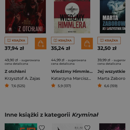
KSIĄŻKA
KSIĄŻKA
KSIĄŻKA
37,94 zł
35,24 zł
32,50 zł
49,90 zł
44,99 zł
39,99 zł
- sugerowana
- sugerowana
- sugerowa
cena detaliczna
cena detaliczna
cena detaliczna
Z otchłani
Wiedźmy Himmlera
Krzysztof A. Zajas
Katarzyna Marciszewska
Marta Zaborow
7,6 (525)
5,9 (137)
6,6 (159)
Inne książki z kategorii
Kryminał