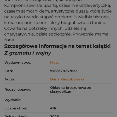
kompromisów, ale upartą, czasem ekstrawertyczką,
czasem samotnikiem, artystyczną duszą, którą życie
nauczyło twardo stąpać po ziemi. Uwielbia historię,
literaturę non-fiction, filmy biograficzne... i taniec.
Otwarta na potrzeby innych, udziela się
charytatywnie, działa społecznie. Prywatnie mama i
żona.
Szczegółowe informacje na temat książki
Z grzmotu i wojny
Wydawnictwo:
Muza
EAN:
9788328737822
Autor:
Daria Kaszubowska
Okładka broszurowa ze
Rodzaj oprawy:
skrzydełkami
Wydanie:
1
Liczba stron:
416
Rok wydania:
2026