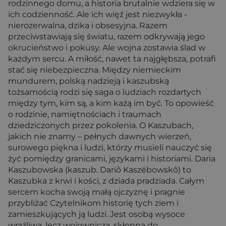
rodzinnego domu, a historia brutalnie wdziera się w
ich codzienność. Ale ich więź jest niezwykła -
nierozerwalna, dzika i obsesyjna. Razem
przeciwstawiają się światu, razem odkrywają jego
okrucieństwo i pokusy. Ale wojna zostawia ślad w
każdym sercu. A miłość, nawet ta najgłębsza, potrafi
stać się niebezpieczna. Między niemieckim
mundurem, polską nadzieją i kaszubską
tożsamością rodzi się saga o ludziach rozdartych
między tym, kim są, a kim każą im być. To opowieść
o rodzinie, namiętnościach i traumach
dziedziczonych przez pokolenia. O Kaszubach,
jakich nie znamy – pełnych dawnych wierzeń,
surowego piękna i ludzi, którzy musieli nauczyć się
żyć pomiędzy granicami, językami i historiami. Daria
Kaszubowska (kaszub. Dariô Kaszëbowskô) to
Kaszubka z krwi i kości, z dziada pradziada. Całym
sercem kocha swoją małą ojczyznę i pragnie
przybliżać Czytelnikom historię tych ziem i
zamieszkujących ją ludzi. Jest osobą wysoce
wrażliwą, lecz wojowniczą, skłonną do