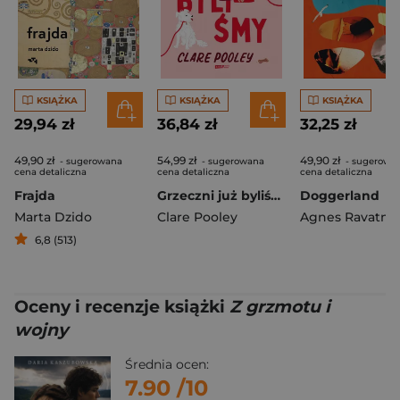
KSIĄŻKA
KSIĄŻKA
KSIĄŻKA
29,94 zł
36,84 zł
32,25 zł
49,90 zł
54,99 zł
49,90 zł
- sugerowana
- sugerowana
- sugerowa
cena detaliczna
cena detaliczna
cena detaliczna
Frajda
Grzeczni już byliśmy
Doggerland
Marta Dzido
Clare Pooley
Agnes Ravatn
6,8 (513)
Oceny i recenzje książki
Z grzmotu i
wojny
Średnia ocen:
7.90
/10