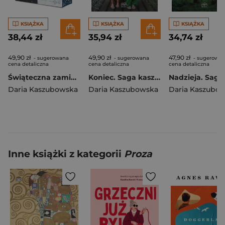
KSIĄŻKA
KSIĄŻKA
KSIĄŻKA
38,44 zł
35,94 zł
34,74 zł
49,90 zł
49,90 zł
47,90 zł
- sugerowana
- sugerowana
- sugerowa
cena detaliczna
cena detaliczna
cena detaliczna
Świąteczna zamiana (ilustrowane brzegi)
Koniec. Saga kaszubska. Tom 8
Daria Kaszubowska
Daria Kaszubowska
Daria Kaszubo
Inne książki z kategorii
Proza