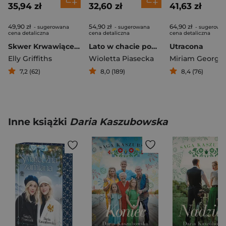
35,94 zł
32,60 zł
41,63 zł
49,90 zł
54,90 zł
64,90 zł
- sugerowana
- sugerowana
- sugerowa
cena detaliczna
cena detaliczna
cena detaliczna
Skwer Krwawiącego Serca
Lato w chacie pod starym świerkiem
Utracona
Elly Griffiths
Wioletta Piasecka
Miriam Georg
7,2 (62)
8,0 (189)
8,4 (76)
Inne książki
Daria Kaszubowska