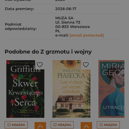
Data premiery:
2026-06-17
MUZA SA
Ul. Sienna 73
Podmiot
00-833 Warszawa
odpowiedzialny:
PL
e-mail:
[email protected]
Podobne do Z grzmotu i wojny
KSIĄŻKA
KSIĄŻKA
KSIĄŻKA