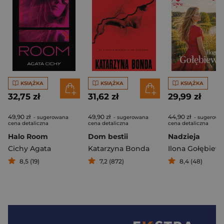
KSIĄŻKA
KSIĄŻKA
KSIĄŻKA
32,75 zł
31,62 zł
29,99 zł
49,90 zł
49,90 zł
44,90 zł
- sugerowana
- sugerowana
- sugerowa
cena detaliczna
cena detaliczna
cena detaliczna
Halo Room
Dom bestii
Nadzieja
Cichy Agata
Katarzyna Bonda
Ilona Gołębiew
8,5 (19)
7,2 (872)
8,4 (48)