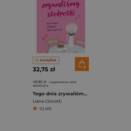
KSIĄŻKA
32,75 zł
49,90 zł
- sugerowana cena
detaliczna
Tego dnia zrywaliśmy stokrotki
Liana Cincotti
7,2 (47)