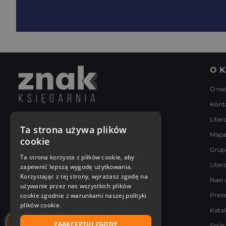
O K
O na
Kont
Liter
Napisz do nas
Ta strona używa plików
Mapa
Poniedziałek - Piątek
cookie
8:00 - 18:00
Grup
[email protected]
Ta strona korzysta z plików cookie, aby
Liter
zapewnić lepszą wygodę użytkowania.
Bądź z nami na bieżąco
Korzystając z tej strony, wyrażasz zgodę na
Nasi 
używanie przez nas wszystkich plików
cookie zgodnie z warunkami naszej polityki
Prez
plików cookie.
Kata
ZAAKCEPTUJ ZGODY
Serie