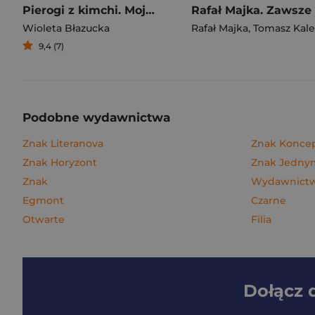
Pierogi z kimchi. Moje ulubione azjatyckie przepisy
Wioleta Błazucka
Rafał Majka
,
Tomasz Kalemba
9,4 (7)
Podobne wydawnictwa
Znak Literanova
Znak Konce
Znak Horyzont
Znak Jedn
Znak
Wydawnictwo
Egmont
Czarne
Otwarte
Filia
Dołącz