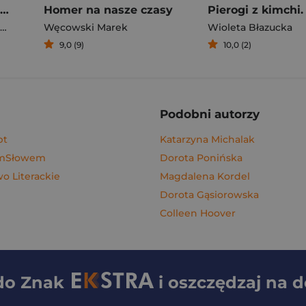
Rafał Majka. Zawsze z przodu. Rozmawia Tomasz Kalemba - książka z autografem
Homer na nasze czasy
Węcowski Marek
Wioleta Błazucka
9,0 (9)
10,0 (2)
Podobni autorzy
pt
Katarzyna Michalak
ymSłowem
Dorota Ponińska
 Literackie
Magdalena Kordel
Dorota Gąsiorowska
Colleen Hoover
 do
Znak
i oszczędzaj na 