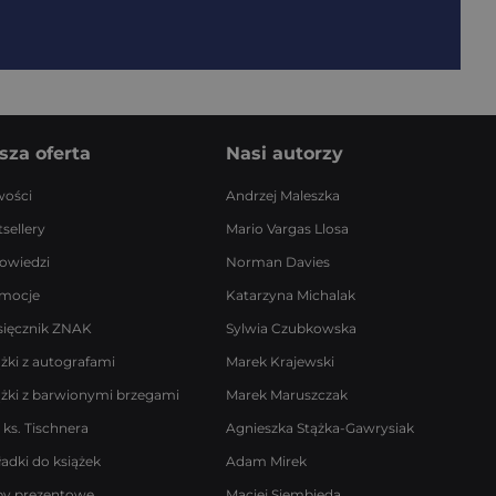
sza oferta
Nasi autorzy
ości
Andrzej Maleszka
sellery
Mario Vargas Llosa
owiedzi
Norman Davies
mocje
Katarzyna Michalak
sięcznik ZNAK
Sylwia Czubkowska
ążki z autografami
Marek Krajewski
ążki z barwionymi brzegami
Marek Maruszczak
 ks. Tischnera
Agnieszka Stążka-Gawrysiak
ładki do książek
Adam Mirek
by prezentowe
Maciej Siembieda