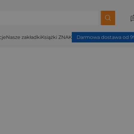
cje
Nasze zakładki
Książki ZNAK
Darmowa dostawa od 99