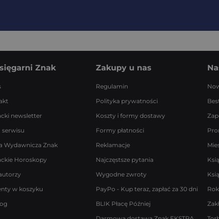
sięgarni Znak
Zakupy u nas
Na
s
Regulamin
Now
akt
Polityka prywatności
Best
acki newsletter
Koszty i formy dostawy
Zap
 serwisu
Formy płatności
Pro
a Wydawnicza Znak
Reklamacje
Mie
ackie Horoskopy
Najczęstsze pytania
Ksi
autorzy
Wygodne zwroty
Ksi
enty w koszyku
PayPo - Kup teraz, zapłać za 30 dni
Rok
log
BLIK Płacę Później
Zak
Darmowa dostawa Znak EKSTRA
Tor