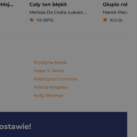
Pierogi z kimchi. Moje ulubione azjatyckie przepisy - książka z autografem
Cały ten błękit
Melissa Da Costa
,
Łukasz Müller
Marek Maruszc
7,8 (3673)
10,0 (2)
Krystyna Mirek
Hope S. Ward
Katarzyna Grochola
Felicia Kingsley
Kelly Rimmer
dostawie!