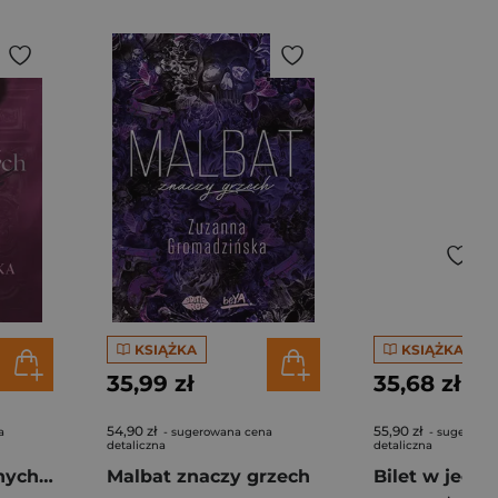
KSIĄŻKA
KSIĄŻKA
35,99 zł
35,68 zł
54,90 zł
55,90 zł
a
- sugerowana cena
- sugerowa
detaliczna
detaliczna
Echo przemilczanych słów
Malbat znaczy grzech
Bilet w jedną