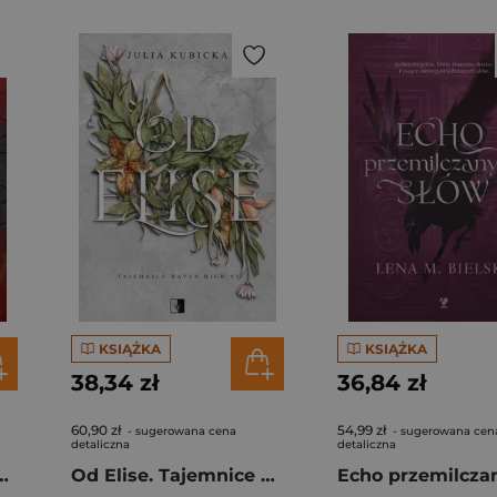
KSIĄŻKA
KSIĄŻKA
38,34 zł
36,84 zł
60,90 zł
54,99 zł
- sugerowana cena
- sugerowana cen
detaliczna
detaliczna
it. Brakujący element
Od Elise. Tajemnice Haven High. Tom 2