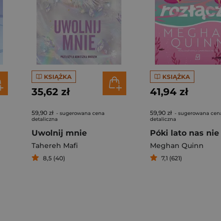
KSIĄŻKA
KSIĄŻKA
35,62 zł
41,94 zł
59,90 zł
59,90 zł
- sugerowana cena
- sugerowana cen
detaliczna
detaliczna
Uwolnij mnie
Tahereh Mafi
Meghan Quinn
8,5 (40)
7,1 (621)