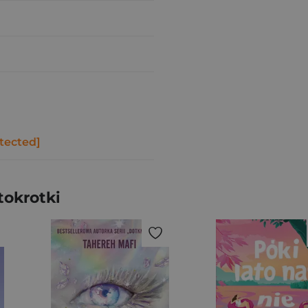
tected]
tokrotki