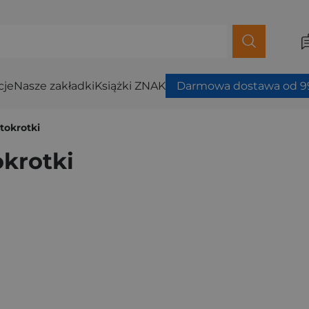
cje
Nasze zakładki
Książki ZNAK
Darmowa dostawa od 99
tokrotki
okrotki