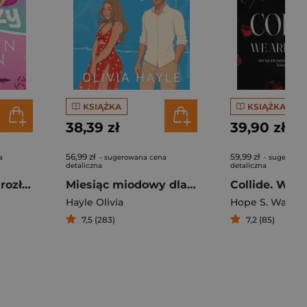
KSIĄŻKA
KSIĄŻKA
38,39 zł
39,90 zł
56,99 zł
59,99 zł
a
- sugerowana cena
- sugerowan
detaliczna
detaliczna
Póki lato nas nie rozłączy
Miesiąc miodowy dla singli
Hayle Olivia
Hope S. Ward
7,5 (283)
7,2 (85)