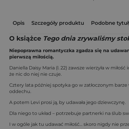
Opis
Szczegóły produktu
Podobne tytuł
O książce
Tego dnia zrywaliśmy sto
Niepoprawna romantyczka zgadza się na udawany 
pierwszą miłością.
Daniella Daisy Maria (l. 22) zawsze wierzyła w miłość
że nic do niej nie czuje.
Cztery lata później spotyka go w zatłoczonym barze 
oddechu.
A potem Levi prosi ją, by udawała jego dziewczynę.
Dla niego to układ – potrzebuje partnerki na ślub swo
I w ogóle jak tu udawać miłość… skoro nigdy nie prz