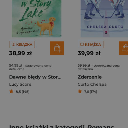
KSIĄŻKA
KSIĄŻKA
38,99 zł
39,99 zł
54,99 zł
59,99 zł
- sugerowana cena
- sugerowana cena
detaliczna
detaliczna
Dawne błędy w Story Lake
Zderzenie
Lucy Score
Curto Chelsea
8,5 (145)
7,6 (174)
Inne książki z kategorii
Romans