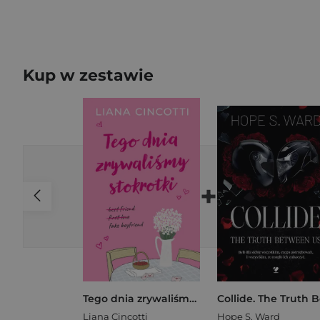
Kup w zestawie
+
Tego dnia zrywaliśmy stokrotki
Liana Cincotti
Hope S. Ward