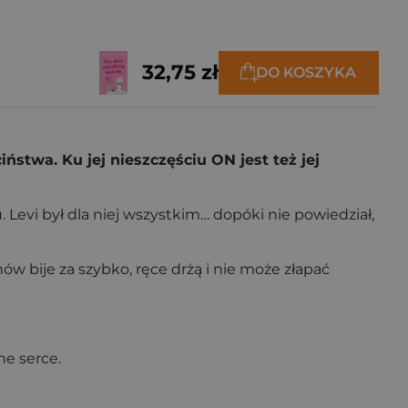
32,75 zł
DO KOSZYKA
twa. Ku jej nieszczęściu ON jest też jej
. Levi był dla niej wszystkim… dopóki nie powiedział,
ów bije za szybko, ręce drżą i nie może złapać
ne serce.