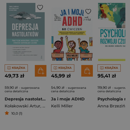
KSIĄŻKA
KSIĄŻKA
KSIĄŻKA
49,73 zł
45,99 zł
95,41 zł
59,90 zł
54,90 zł
119,90 zł
- sugerowana
- sugerowana
- sugerowa
cena detaliczna
cena detaliczna
cena detaliczna
Depresja nastolatków. Praktyczne wskazówki i skuteczne strategie wspierające leczenie. Poradnik dla rodziców i młodzieży
Ja i moje ADHD
Kołakowski Artur
,
Ambroziak Konrad
Kelli Miller
,
Siwek Klaudia
Anna Brzezińsk
10,0 (1)