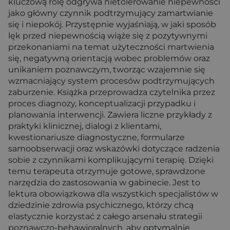
kluczową rolę odgrywa nietolerowanie niepewności
jako główny czynnik podtrzymujący zamartwianie
się i niepokój. Przystępnie wyjaśniają, w jaki sposób
lęk przed niepewnością wiąże się z pozytywnymi
przekonaniami na temat użyteczności martwienia
się, negatywną orientacją wobec problemów oraz
unikaniem poznawczym, tworząc wzajemnie się
wzmacniający system procesów podtrzymujących
zaburzenie. Książka przeprowadza czytelnika przez
proces diagnozy, konceptualizacji przypadku i
planowania interwencji. Zawiera liczne przykłady z
praktyki klinicznej, dialogi z klientami,
kwestionariusze diagnostyczne, formularze
samoobserwacji oraz wskazówki dotyczące radzenia
sobie z czynnikami komplikującymi terapię. Dzięki
temu terapeuta otrzymuje gotowe, sprawdzone
narzędzia do zastosowania w gabinecie. Jest to
lektura obowiązkowa dla wszystkich specjalistów w
dziedzinie zdrowia psychicznego, którzy chcą
elastycznie korzystać z całego arsenału strategii
poznawczo-behawioralnych, aby optymalnie