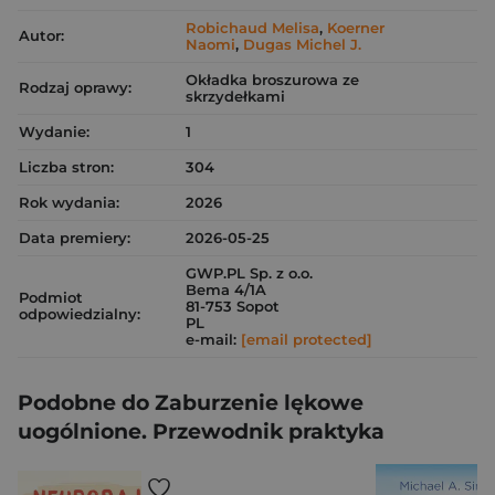
Robichaud Melisa
,
Koerner
Autor:
Naomi
,
Dugas Michel J.
Okładka broszurowa ze
Rodzaj oprawy:
skrzydełkami
Wydanie:
1
Liczba stron:
304
Rok wydania:
2026
Data premiery:
2026-05-25
GWP.PL Sp. z o.o.
Bema 4/1A
Podmiot
81-753 Sopot
odpowiedzialny:
PL
e-mail:
[email protected]
Podobne do Zaburzenie lękowe
uogólnione. Przewodnik praktyka