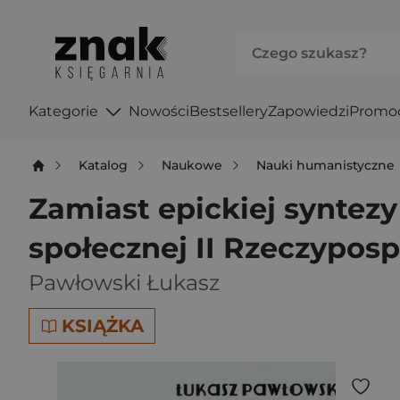
Kategorie
Nowości
Bestsellery
Zapowiedzi
Promo
Katalog
Naukowe
Nauki humanistyczne
Zamiast epickiej syntez
społecznej II Rzeczyposp
Pawłowski Łukasz
KSIĄŻKA