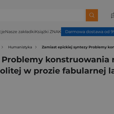
cje
Nasze zakładki
Książki ZNAK
Darmowa dostawa od 99
Humanistyka
Zamiast epickiej syntezy Problemy konstruowania rzecz
y Problemy konstruowania 
olitej w prozie fabularnej 