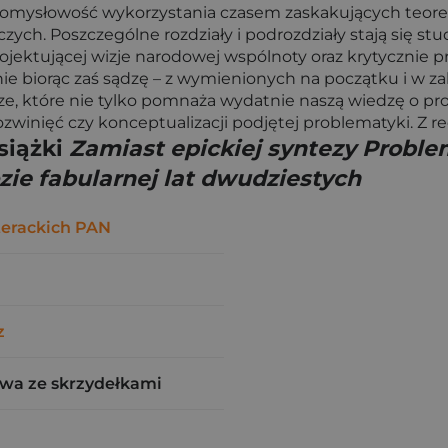
 pomysłowość wykorzystania czasem zaskakujących teoret
ch. Poszczególne rozdziały i podrozdziały stają się stu
rojektującej wizje narodowej wspólnoty oraz krytycznie 
lnie biorąc zaś sądzę – z wymienionych na początku i w
 które nie tylko pomnaża wydatnie naszą wiedzę o prozie
winięć czy konceptualizacji podjętej problematyki. Z rec
siążki
Zamiast epickiej syntezy Proble
ozie fabularnej lat dwudziestych
terackich PAN
z
wa ze skrzydełkami