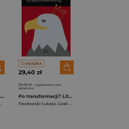
KSIĄŻKA
29,40 zł
29,40 zł
- sugerowana cena
detaliczna
Przewodnik obywatelski Część 1 Wiedza o społeczeństwie Zakres podstawowy Liceum i technikum
Po transformacji? Literackie idiomy zjawisk..
Pawłowski Łukasz
,
Gosk Hanna