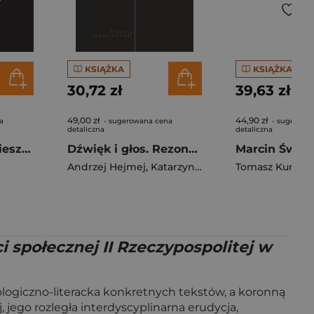
KSIĄŻKA
KSIĄŻKA
30,72 zł
39,63 zł
49,00 zł
44,90 zł
a
- sugerowana cena
- sugerowa
detaliczna
detaliczna
Od Pogórza po Bieszczady Legendy i opowieści ziemi podkarpackiej
Dźwięk i głos. Rezonans literatury
Andrzej Hejmej
,
Katarzyna Kucia-Kuśmierska
Tomasz Kunz
,
Kat
 społecznej II Rzeczypospolitej w
pologiczno-literacka konkretnych tekstów, a koronną
 jego rozległa interdyscyplinarna erudycja,