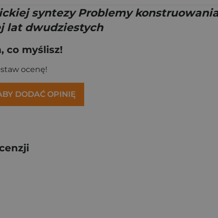
ckiej syntezy Problemy konstruowania 
j lat dwudziestych
 co myślisz!
ostaw ocenę!
 ABY DODAĆ OPINIĘ
cenzji