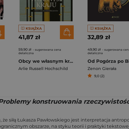
KSIĄŻKA
KSIĄŻKA
41,87 zł
32,89 zł
59,90 zł
49,90 zł
- sugerowana cena
- sugerowana cen
detaliczna
detaliczna
Obcy we własnym kraju. Gniew i żal amerykańskiej..
Arlie Russell Hochschild
Zenon Gierała
9,0 (2)
Problemy konstruowania rzeczywistości
, że siłą Łukasza Pawłowskiego jest interpretacja antro
anicznym obszarze, na styku teorii i praktyki tekstowej,