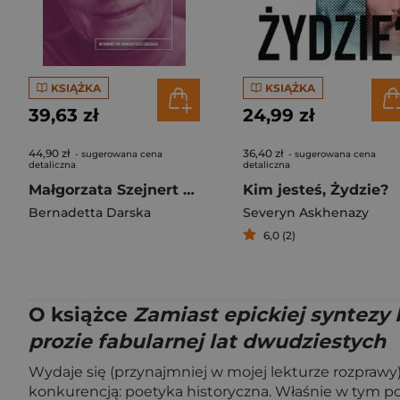
KSIĄŻKA
KSIĄŻKA
39,63 zł
24,99 zł
44,90 zł
36,40 zł
- sugerowana cena
- sugerowana cena
detaliczna
detaliczna
Małgorzata Szejnert Szczegół
Kim jesteś, Żydzie?
Bernadetta Darska
Severyn Askhenazy
6,0 (2)
O książce
Zamiast epickiej syntezy 
prozie fabularnej lat dwudziestych
Wydaje się (przynajmniej w mojej lekturze rozprawy)
konkurencją: poetyka historyczna. Właśnie w tym pogr