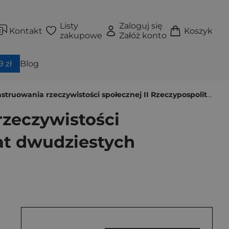
Listy
Zaloguj się
Kontakt
Koszyk
zakupowe
Załóż konto
 zł
Blog
ywistości społecznej II Rzeczypospolitej w prozie fabularnej lat dwudziestych
rzeczywistości
lat dwudziestych