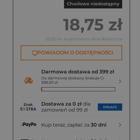
Chwilowo niedostępny
18,75 zł
25,00 zł
- sugerowana cena detaliczna
POWIADOM O DOSTĘPNOŚCI
Darmowa dostawa od 399 zł
Do darmowej dostawy brakuje Ci
399,00 zł
Dostawa za 0 zł
dla
DOŁĄCZ
zamówień od 99 zł
Kup teraz, zapłać za
30 dni