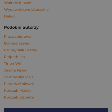
Wolters Kluwer
Wydawnictwo Literackie
Helion
Podobni autorzy
Praca zbiorowa
Eligiusz Szełęg
Czupryniak Leszek
Ridpath Ian
Tirion Wil
Janina Fisher
Sosnowska Maja
Piotr Wróblewski
Kurczab Marcin
Kurczab Elżbieta