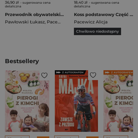
36,90 zł
18,40 zł
- sugerowana cena
- sugerowana cena
detaliczna
detaliczna
Przewodnik obywatelski Część 1 Wiedza o społeczeństwie Zakres podstawowy Liceum i technikum
Koss podstawowy Część 1 Wiedza o społeczeńśtwie w gimnazjum
Pawłowski Łukasz
,
Pacewicz Alicja
Pacewicz Alicja
Chwilowo niedostępny
Bestsellery