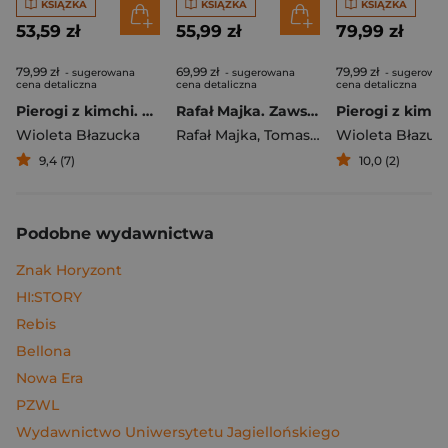
KSIĄŻKA
KSIĄŻKA
KSIĄŻKA
53,59 zł
55,99 zł
79,99 zł
79,99 zł
69,99 zł
79,99 zł
- sugerowana
- sugerowana
- sugerowa
cena detaliczna
cena detaliczna
cena detaliczna
Pierogi z kimchi. Moje ulubione azjatyckie przepisy
Rafał Majka. Zawsze z przodu. Rozmawia Tomasz Kalemba - książka z autografem
Wioleta Błazucka
Rafał Majka
,
Tomasz Kalemba
Wioleta Błazuc
9,4 (7)
10,0 (2)
Podobne wydawnictwa
Znak Horyzont
HI:STORY
Rebis
Bellona
Nowa Era
PZWL
Wydawnictwo Uniwersytetu Jagiellońskiego