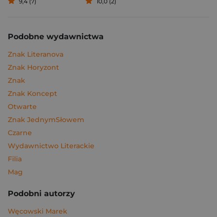
9,4 (7)
10,0 (2)
Podobne wydawnictwa
Znak Literanova
Znak Horyzont
Znak
Znak Koncept
Otwarte
Znak JednymSłowem
Czarne
Wydawnictwo Literackie
Filia
Mag
Podobni autorzy
Węcowski Marek