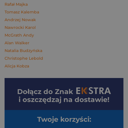
Rafał Majka
Tomasz Kalemba
Andrzej Nowak
Nawrocki Karol
McGrath Andy
Alan Walker
Natalia Budzyńska
Christophe Lebold
Alicja Kobza
Dołącz do
Znak
i oszczędzaj na dostawie!
Twoje korzyści: