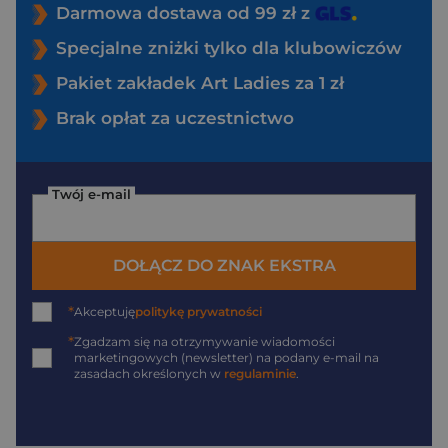
Darmowa dostawa od 99 zł z
Specjalne zniżki tylko dla klubowiczów
Pakiet zakładek Art Ladies za 1 zł
Brak opłat za uczestnictwo
Twój e-mail
DOŁĄCZ DO ZNAK EKSTRA
*
Akceptuję
politykę prywatności
*
Zgadzam się na otrzymywanie wiadomości
marketingowych (newsletter) na podany
e-mail
na
zasadach określonych w
regulaminie
.