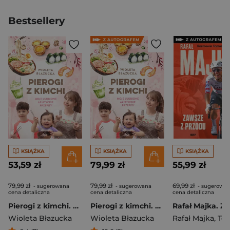
Bestsellery
KSIĄŻKA
KSIĄŻKA
KSIĄŻKA
53,59 zł
79,99 zł
55,99 zł
79,99 zł
79,99 zł
69,99 zł
- sugerowana
- sugerowana
- sugerowa
cena detaliczna
cena detaliczna
cena detaliczna
Pierogi z kimchi. Moje ulubione azjatyckie przepisy
Pierogi z kimchi. Moje ulubione azjatyckie przepisy - książka z autografem
Wioleta Błazucka
Wioleta Błazucka
Rafał Majka
,
Tomasz 