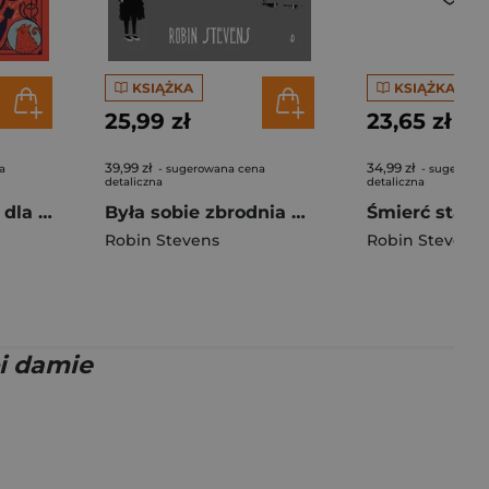
KSIĄŻKA
KSIĄŻKA
25,99 zł
23,65 zł
39,99 zł
34,99 zł
a
- sugerowana cena
- sugerowa
detaliczna
detaliczna
Ministerstwo Nie dla Dam. Tom 1
Była sobie zbrodnia Zbrodnia niezbyt elegancka
Robin Stevens
Robin Stevens
oi damie