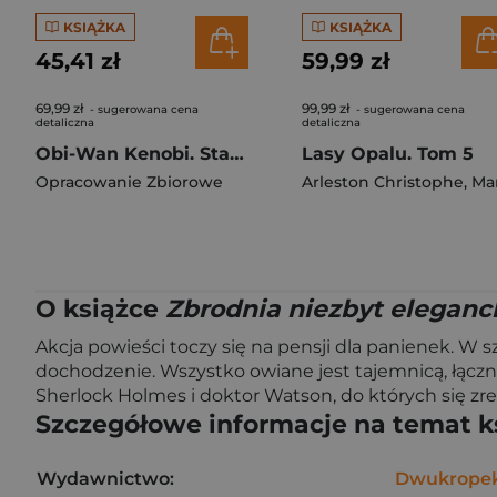
KSIĄŻKA
KSIĄŻKA
45,41 zł
59,99 zł
69,99 zł
99,99 zł
- sugerowana cena
- sugerowana cena
detaliczna
detaliczna
Obi-Wan Kenobi. Star Wars
Lasy Opalu. Tom 5
Opracowanie Zbiorowe
Arleston Christophe
,
Martino Stef
O książce
Zbrodnia niezbyt eleganck
Akcja powieści toczy się na pensji dla panienek. W 
dochodzenie. Wszystko owiane jest tajemnicą, łączni
Sherlock Holmes i doktor Watson, do których się zres
Szczegółowe informacje na temat k
Wydawnictwo:
Dwukrope