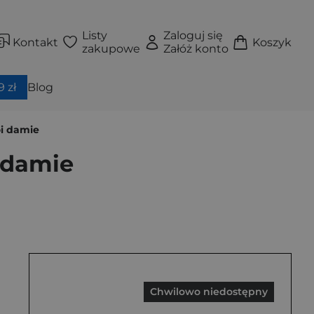
Listy
Zaloguj się
Kontakt
Koszyk
zakupowe
Załóż konto
 zł
Blog
oi damie
i damie
Chwilowo niedostępny