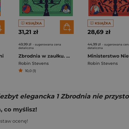
KSIĄŻKA
KSIĄŻKA
31,21 zł
28,69 zł
49,99 zł
44,99 zł
- sugerowana cena
- sugerowana cen
detaliczna
detaliczna
ni
Zbrodnia w zaułku. Ministerstwo Nie dla Dam. Tom 2
Robin Stevens
Robin Stevens
10,0 (1)
ezbyt elegancka 1 Zbrodnia nie przyst
 co myślisz!
ostaw ocenę!