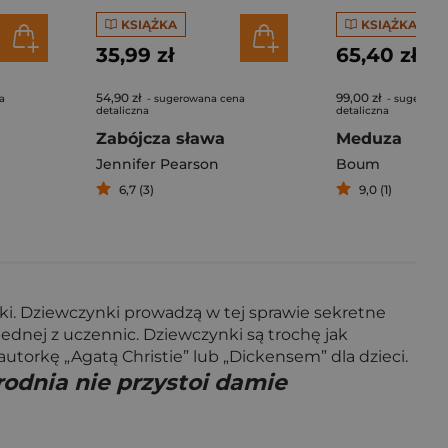
KSIĄŻKA
KSIĄŻKA
35,99 zł
65,40 zł
54,90 zł
99,00 zł
a
- sugerowana cena
- sugerowa
detaliczna
detaliczna
Zabójcza sława
Meduza
Jennifer Pearson
Boum
6,7 (3)
9,0 (1)
yki. Dziewczynki prowadzą w tej sprawie sekretne
ednej z uczennic. Dziewczynki są trochę jak
autorkę „Agatą Christie” lub „Dickensem” dla dzieci.
rodnia nie przystoi damie