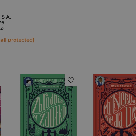
 S.A.
76
ce
ail protected]