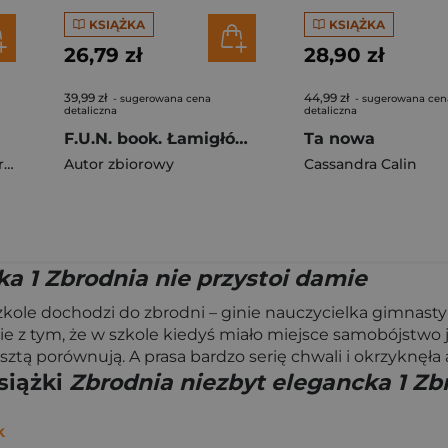
KSIĄŻKA
KSIĄŻKA
26,79 zł
28,90 zł
39,99 zł
44,99 zł
- sugerowana cena
- sugerowana cen
detaliczna
detaliczna
F.U.N. book. Łamigłówki
Ta nowa
ano
Autor zbiorowy
Cassandra Calin
a 1 Zbrodnia nie przystoi damie
szkole dochodzi do zbrodni – ginie nauczycielka gimnast
e z tym, że w szkole kiedyś miało miejsce samobójstwo j
ztą porównują. A prasa bardzo serię chwali i okrzyknęła 
siążki
Zbrodnia niezbyt elegancka 1 Zb
k