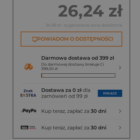
26,24 zł
34,99 zł
- sugerowana cena detaliczna
POWIADOM O DOSTĘPNOŚCI
Darmowa dostawa od 399 zł
Do darmowej dostawy brakuje Ci
399,00 zł
Dostawa za 0 zł
dla
DOŁĄCZ
zamówień od 99 zł
Kup teraz, zapłać za
30 dni
Kup teraz, zapłać za
30 dni