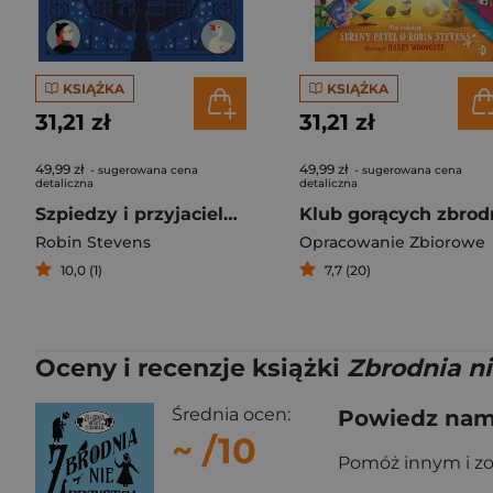
KSIĄŻKA
KSIĄŻKA
31,21 zł
31,21 zł
49,99 zł
49,99 zł
- sugerowana cena
- sugerowana cena
detaliczna
detaliczna
Szpiedzy i przyjaciele. Ministerstwo Nie dla Dam Tom 3
Klub gorących zbrod
Robin Stevens
Opracowanie Zbiorowe
10,0 (1)
7,7 (20)
Oceny i recenzje książki
Zbrodnia ni
Średnia ocen:
Powiedz nam,
~
/10
Pomóż innym i z