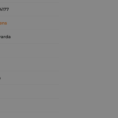
4177
ens
warda
m