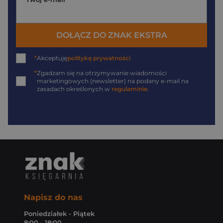
DOŁĄCZ DO ZNAK EKSTRA
*
Akceptuję
politykę prywatności
*
Zgadzam się na otrzymywanie wiadomości
marketingowych (newsletter) na podany
e-mail
na
zasadach określonych w
regulaminie
.
Napisz do nas
Poniedziałek - Piątek
8:00 - 18:00