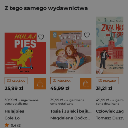
Z tego samego wydawnictwa
KSIĄŻKA
KSIĄŻKA
KSIĄŻKA
25,99 zł
45,99 zł
31,21 zł
39,99 zł
39,99 zł
49,99 zł
- sugerowana
- sugerowana
- sugerowa
cena detaliczna
cena detaliczna
cena detaliczna
Hulajpies
Tosia i Julek i bajka na ekranie
Cole Lo
Magdalena Boćko-Mysiorska
Tomasz Duszyń
9,4 (5)