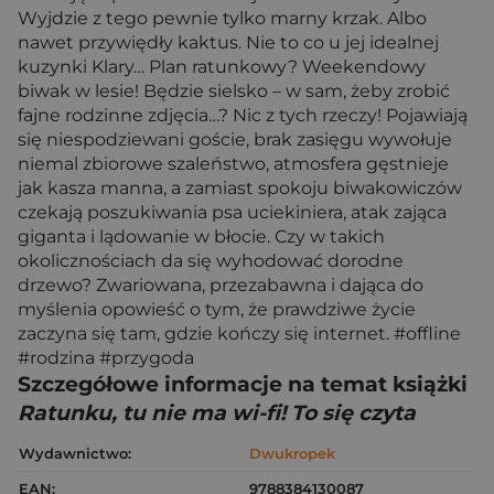
Wyjdzie z tego pewnie tylko marny krzak. Albo
nawet przywiędły kaktus. Nie to co u jej idealnej
kuzynki Klary… Plan ratunkowy? Weekendowy
biwak w lesie! Będzie sielsko – w sam, żeby zrobić
fajne rodzinne zdjęcia…? Nic z tych rzeczy! Pojawiają
się niespodziewani goście, brak zasięgu wywołuje
niemal zbiorowe szaleństwo, atmosfera gęstnieje
jak kasza manna, a zamiast spokoju biwakowiczów
czekają poszukiwania psa uciekiniera, atak zająca
giganta i lądowanie w błocie. Czy w takich
okolicznościach da się wyhodować dorodne
drzewo? Zwariowana, przezabawna i dająca do
myślenia opowieść o tym, że prawdziwe życie
zaczyna się tam, gdzie kończy się internet. #offline
#rodzina #przygoda
Szczegółowe informacje na temat książki
Ratunku, tu nie ma wi-fi! To się czyta
Wydawnictwo:
Dwukropek
EAN:
9788384130087