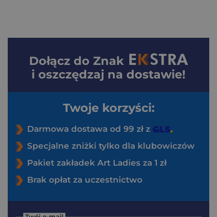
Dołącz do
Znak
i oszczędzaj na dostawie!
Twoje korzyści:
Darmowa dostawa od 99 zł z
Specjalne zniżki tylko dla klubowiczów
Pakiet zakładek Art Ladies za 1 zł
Brak opłat za uczestnictwo
Twój e-mail