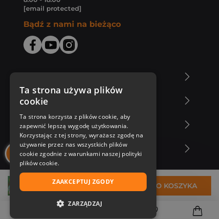
[email protected]
Bądź z nami na bieżąco
O Księgarni Znak
Ta strona używa plików
cookie
Zakupy u nas
Ta strona korzysta z plików cookie, aby
Nasza oferta
zapewnić lepszą wygodę użytkowania.
Korzystając z tej strony, wyrażasz zgodę na
używanie przez nas wszystkich plików
Nasi autorzy
cookie zgodnie z warunkami naszej polityki
plików cookie.
ZAAKCEPTUJ ZGODY
45,99 zł
DO KOSZYKA
ZARZĄDZAJ