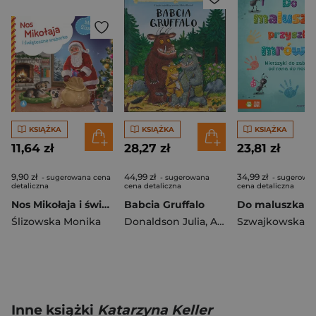
KSIĄŻKA
KSIĄŻKA
KSIĄŻKA
11,64 zł
28,27 zł
23,81 zł
9,90 zł
44,99 zł
34,99 zł
- sugerowana cena
- sugerowana
- sugerowa
detaliczna
cena detaliczna
cena detaliczna
Nos Mikołaja i świąteczne sreberko
Babcia Gruffalo
Ślizowska Monika
Donaldson Julia
,
Axel Scheffler
Inne książki
Katarzyna Keller