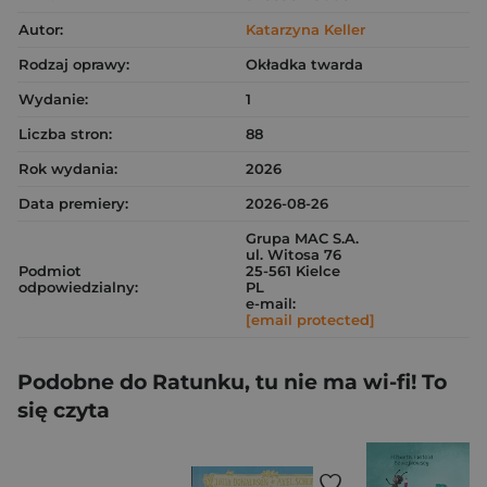
Autor:
Katarzyna Keller
Rodzaj oprawy:
Okładka twarda
Wydanie:
1
Liczba stron:
88
Rok wydania:
2026
Data premiery:
2026-08-26
Grupa MAC S.A.
ul. Witosa 76
Podmiot
25-561 Kielce
odpowiedzialny:
PL
e-mail:
[email protected]
Podobne do Ratunku, tu nie ma wi-fi! To
się czyta