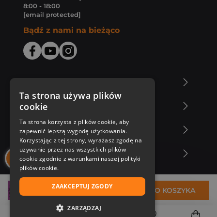
8:00 - 18:00
[email protected]
Bądź z nami na bieżąco
O Księgarni Znak
Ta strona używa plików
cookie
Zakupy u nas
Ta strona korzysta z plików cookie, aby
Nasza oferta
zapewnić lepszą wygodę użytkowania.
Korzystając z tej strony, wyrażasz zgodę na
używanie przez nas wszystkich plików
Nasi autorzy
cookie zgodnie z warunkami naszej polityki
plików cookie.
ZAAKCEPTUJ ZGODY
23,65 zł
DO KOSZYKA
ZARZĄDZAJ