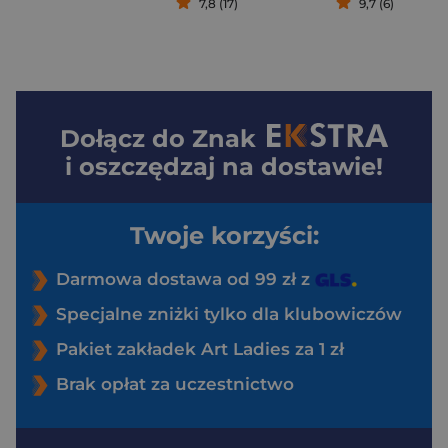
7,8 (17)
9,7 (6)
Dołącz do
Znak
i oszczędzaj na dostawie!
Twoje korzyści:
Darmowa dostawa od 99 zł z
Specjalne zniżki tylko dla klubowiczów
Pakiet zakładek Art Ladies za 1 zł
Brak opłat za uczestnictwo