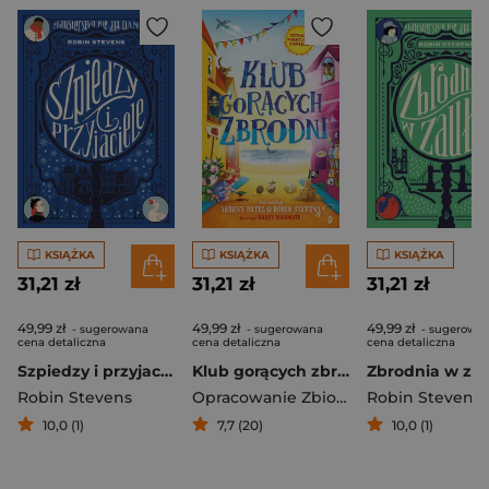
KSIĄŻKA
KSIĄŻKA
KSIĄŻKA
31,21 zł
31,21 zł
31,21 zł
49,99 zł
49,99 zł
49,99 zł
- sugerowana
- sugerowana
- sugerowa
cena detaliczna
cena detaliczna
cena detaliczna
Szpiedzy i przyjaciele. Ministerstwo Nie dla Dam Tom 3
Klub gorących zbrodni
Robin Stevens
Opracowanie Zbiorowe
Robin Stevens
10,0 (1)
7,7 (20)
10,0 (1)