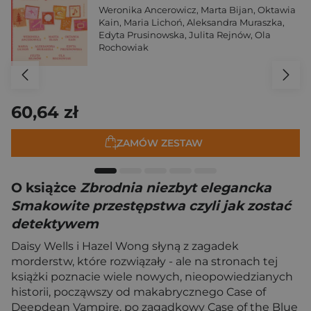
Weronika Ancerowicz
,
Marta Bijan
,
Oktawia
Kain
,
Maria Lichoń
,
Aleksandra Muraszka
,
Edyta Prusinowska
,
Julita Rejnów
,
Ola
Rochowiak
60,64 zł
ZAMÓW ZESTAW
O książce
Zbrodnia niezbyt elegancka
Smakowite przestępstwa czyli jak zostać
detektywem
Daisy Wells i Hazel Wong słyną z zagadek
morderstw, które rozwiązały - ale na stronach tej
książki poznacie wiele nowych, nieopowiedzianych
historii, począwszy od makabrycznego Case of
Deepdean Vampire, po zagadkowy Case of the Blue