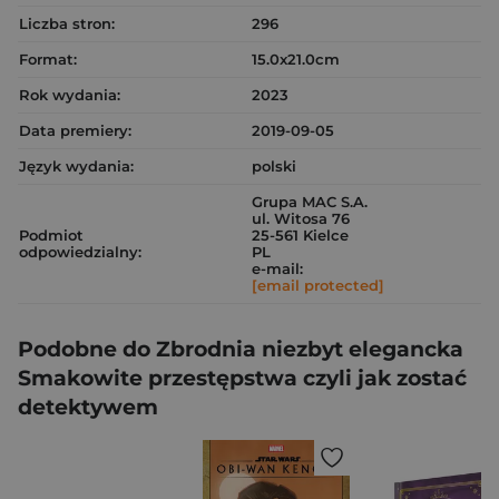
Liczba stron:
296
Format:
15.0x21.0cm
Rok wydania:
2023
Data premiery:
2019-09-05
Język wydania:
polski
Grupa MAC S.A.
ul. Witosa 76
Podmiot
25-561 Kielce
odpowiedzialny:
PL
e-mail:
[email protected]
Podobne do Zbrodnia niezbyt elegancka
Smakowite przestępstwa czyli jak zostać
detektywem