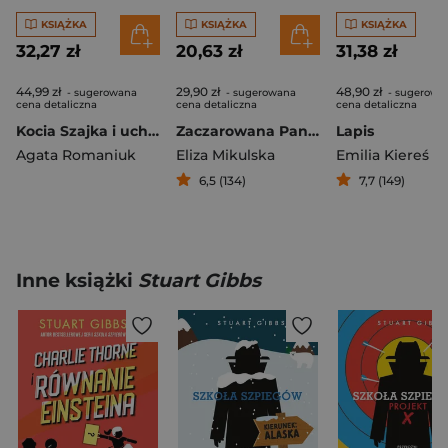
KSIĄŻKA
KSIĄŻKA
KSIĄŻKA
32,27 zł
20,63 zł
31,38 zł
44,99 zł
29,90 zł
48,90 zł
- sugerowana
- sugerowana
- sugerowa
cena detaliczna
cena detaliczna
cena detaliczna
Kocia Szajka i ucho różowego jelenia
Zaczarowana Pani bibliotekarka
Lapis
Agata Romaniuk
Eliza Mikulska
Emilia Kiereś
6,5 (134)
7,7 (149)
Inne książki
Stuart Gibbs