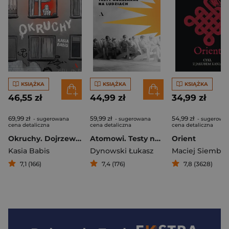
KSIĄŻKA
KSIĄŻKA
KSIĄŻKA
46,55 zł
44,99 zł
34,99 zł
69,99 zł
59,99 zł
54,99 zł
- sugerowana
- sugerowana
- sugerowa
cena detaliczna
cena detaliczna
cena detaliczna
Okruchy. Dojrzewanie w postkomunistycznej Polsce
Atomowi. Testy nuklearne na ludziach
Orient
Kasia Babis
Dynowski Łukasz
Maciej Siembie
7,1 (166)
7,4 (176)
7,8 (3628)