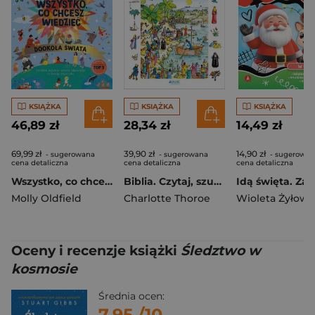
KSIĄŻKA
KSIĄŻKA
KSIĄŻKA
46,89 zł
28,34 zł
14,49 zł
69,99 zł
39,90 zł
14,90 zł
- sugerowana
- sugerowana
- sugerowan
cena detaliczna
cena detaliczna
cena detaliczna
Wszystko, co chcesz wiedzieć. Dookoła świata. Genialne pytania i proste odpowiedzi na każdy dzień roku
Biblia. Czytaj, szukaj, odkrywaj
Molly Oldfield
Charlotte Thoroe
Wioleta Żyłows
Oceny i recenzje książki
Śledztwo w
kosmosie
Średnia ocen:
7.95
/10