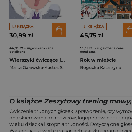
KSIĄŻKA
KSIĄŻKA
30,99 zł
45,75 zł
44,99 zł
59,90 zł
- sugerowana cena
- sugerowana cena
detaliczna
detaliczna
Wierszyki ćwiczące języki, czyli rymowanki logopedyczne dla dzieci
Rok w mieście
Marta Galewska-Kustra
,
Szwajkowska Elżbieta
Bogucka Katarzyna
,
Szwajkowsk
O książce
Zeszytowy trening mowy, 
Ćwiczenie trudnych głosek, sprawdzenie, czy wymowa 
ona skierowana do rodziców, logopedów, pedagogów 
wieku dziecka i stopnia trudności. Dotyczą one głosek, kt
Wykonując zawarte na kartach książki zadania, dzieci