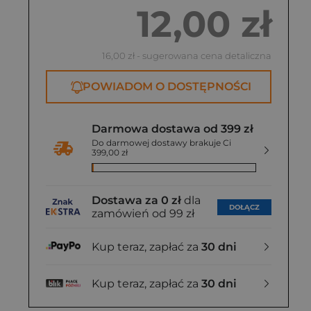
12,00 zł
16,00 zł
- sugerowana cena detaliczna
POWIADOM O DOSTĘPNOŚCI
Darmowa dostawa od 399 zł
Do darmowej dostawy brakuje Ci
399,00 zł
Dostawa za 0 zł
dla
DOŁĄCZ
zamówień od 99 zł
Kup teraz, zapłać za
30 dni
Kup teraz, zapłać za
30 dni