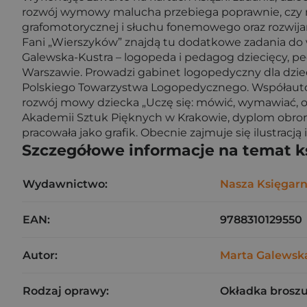
rozwój wymowy malucha przebiega poprawnie, czy m
grafomotorycznej i słuchu fonemowego oraz rozwijan
Fani „Wierszyków” znajdą tu dodatkowe zadania do ws
Galewska-Kustra – logopeda i pedagog dziecięcy, p
Warszawie. Prowadzi gabinet logopedyczny dla dzieci
Polskiego Towarzystwa Logopedycznego. Współautorka 
rozwój mowy dziecka „Uczę się: mówić, wymawiać, op
Akademii Sztuk Pięknych w Krakowie, dyplom obronił
pracowała jako grafik. Obecnie zajmuje się ilustracj
Szczegółowe informacje na temat k
Wydawnictwo:
Nasza Księgarn
EAN:
9788310129550
Autor:
Marta Galewsk
Rodzaj oprawy:
Okładka brosz