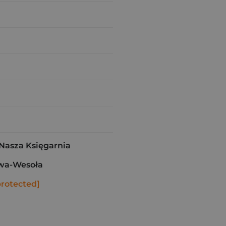
asza Księgarnia
wa-Wesoła
protected]