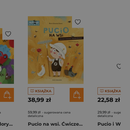
KSIĄŻKA
KSIĄŻKA
38,99 zł
22,58 zł
59,99 zł
29,99 zł
a
- sugerowana cena
- sugerowan
detaliczna
detaliczna
Pucio poznaje kolory i dźwięki wyd. 2025
Pucio na wsi. Ćwiczenia rozumienia i mówienia dla dzieci wyd. 2025