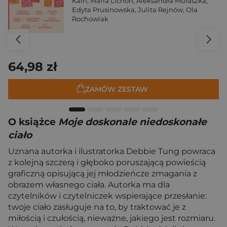
Kain
,
Maria Lichoń
,
Aleksandra Muraszka
,
Edyta Prusinowska
,
Julita Rejnów
,
Ola
Rochowiak
64,98 zł
ZAMÓW ZESTAW
O książce
Moje doskonale niedoskonałe
ciało
Uznana autorka i ilustratorka Debbie Tung powraca
z kolejną szczerą i głęboko poruszającą powieścią
graficzną opisującą jej młodzieńcze zmagania z
obrazem własnego ciała. Autorka ma dla
czytelników i czytelniczek wspierające przesłanie:
twoje ciało zasługuje na to, by traktować je z
miłością i czułością, nieważne, jakiego jest rozmiaru.