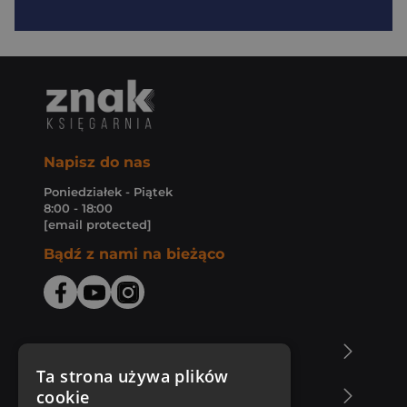
Napisz do nas
Poniedziałek - Piątek
8:00 - 18:00
[email protected]
Bądź z nami na bieżąco
O Księgarni Znak
Ta strona używa plików
cookie
Zakupy u nas