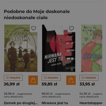
Podobne do Moje doskonale
niedoskonałe ciało
KSIĄŻKA
KSIĄŻKA
KSIĄŻKA
26,99 zł
59,85 zł
33,95 zł
28,99 zł
99,00 zł
54,90 zł
- sugerowana
- sugerowana
- sugerowa
cena detaliczna
cena detaliczna
cena detaliczna
Zamek po drugiej stronie lustra. Tom 3
Nirwana jest tu