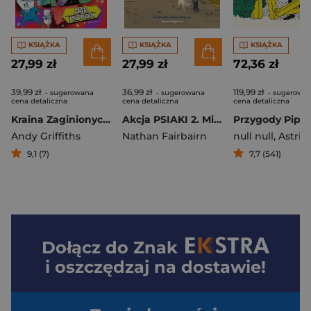
KSIĄŻKA
KSIĄŻKA
KSIĄŻKA
27,99 zł
27,99 zł
72,36 zł
39,99 zł
36,99 zł
119,99 zł
- sugerowana
- sugerowana
- sugerowa
cena detaliczna
cena detaliczna
cena detaliczna
Kraina Zaginionych Rzeczy
Akcja PSIAKI 2. Mindy uczy się dzielić
Przygody Pippi
Andy Griffiths
Nathan Fairbairn
null null
,
Astrid Lin
9,1 (7)
7,7 (541)
Dołącz do
Znak
i oszczędzaj na dostawie!