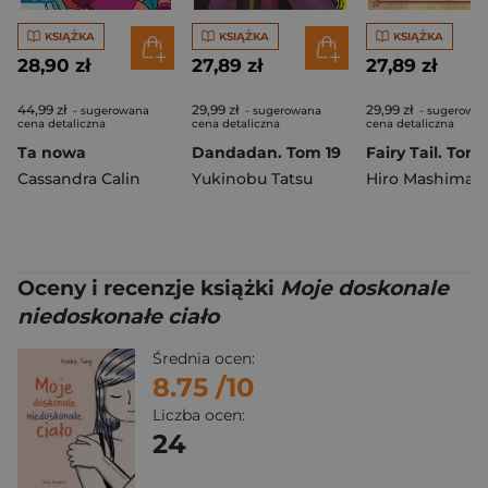
KSIĄŻKA
KSIĄŻKA
KSIĄŻKA
28,90 zł
27,89 zł
27,89 zł
44,99 zł
29,99 zł
29,99 zł
- sugerowana
- sugerowana
- sugerowa
cena detaliczna
cena detaliczna
cena detaliczna
Ta nowa
Dandadan. Tom 19
Fairy Tail. Tom
Cassandra Calin
Yukinobu Tatsu
Hiro Mashima
Oceny i recenzje książki
Moje doskonale
niedoskonałe ciało
Średnia ocen:
8.75
/10
Liczba ocen:
24