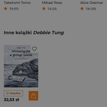
Taketomi Tomo
Mikael Ross
Alice Oseman
7,9 (17)
7,6 (21)
7,8 (131)
Inne książki
Debbie Tung
KSIĄŻKA
32,53 zł