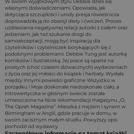
W swoim wyjątkowym stylu Debbie dzieli się
własnymi doświadczeniami. Opowiada, jak
dotycząca szczupłości i urody presja rówieśnicza
doprowadziła ją do obsesji diety i ćwiczeń. Proces
uzdrawiania negatywnej relacji autorki z ciałem oraz
jedzeniem, jak też szukanie drogi do
samoakceptacji, mogą być inspiracją dla
czytelników i czytelniczek borykających się z
podobnymi problemami. Debbie Tung jest autorką
komiksów i ilustratorką. Jej prace są oparte na
prostych (choć czasem dziwacznych) wydarzeniach
z życia oraz jej miłości do książek i herbaty. Wydała
między innymi powieści graficzne Wszystko w
porządku i Moje doskonale niedoskonałe ciało, a
Introwertyczka w głośnym świecie została
umieszczona na liście rekomendacji magazynu „O,
The Oprah Magazine”. Mieszka z mężem i synem w
Birmingham w Anglii, gdzie pracuje w domu, w
swoim zacisznym małym studiu. Powyższy opis
pochodzi od wydawcy
Szczegółowe informacje na temat książki