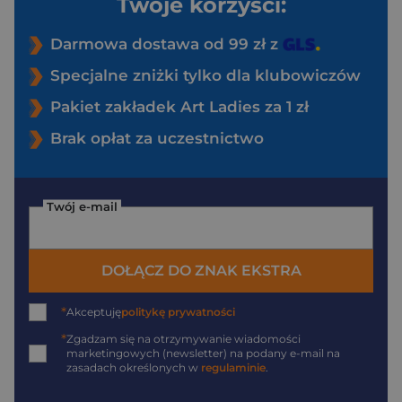
Twoje korzyści:
Darmowa dostawa od 99 zł z
Specjalne zniżki tylko dla klubowiczów
Pakiet zakładek Art Ladies za 1 zł
Brak opłat za uczestnictwo
Twój e-mail
DOŁĄCZ DO ZNAK EKSTRA
*
Akceptuję
politykę prywatności
*
Zgadzam się na otrzymywanie wiadomości
marketingowych (newsletter) na podany
e-mail
na
zasadach określonych w
regulaminie
.