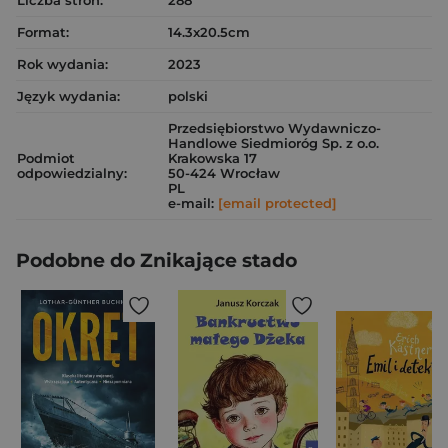
Liczba stron:
288
Format:
14.3x20.5cm
Rok wydania:
2023
Język wydania:
polski
Przedsiębiorstwo Wydawniczo-
Handlowe Siedmioróg Sp. z o.o.
Podmiot
Krakowska 17
odpowiedzialny:
50-424 Wrocław
PL
e-mail:
[email protected]
Podobne do Znikające stado