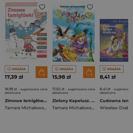
KSIĄŻKA
KSIĄŻKA
KSIĄŻKA
17,39 zł
15,98 zł
8,41 zł
19,99 zł
17,50 zł
8,41 zł
- sugerowana cena
- sugerowana cena
- sugerowana
detaliczna
detaliczna
detaliczna
Zimowe łamigłówki. Łamigłówki mądrej główki
Zielony Kapelusz. Bajki polskie
Tamara Michałowska
Tamara Michałowska
Wiesław Drabi