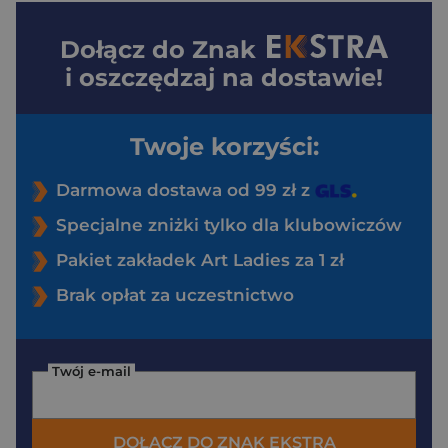
Dołącz do
Znak
i oszczędzaj na dostawie!
Twoje korzyści:
Darmowa dostawa od 99 zł z
Specjalne zniżki tylko dla klubowiczów
Pakiet zakładek Art Ladies za 1 zł
Brak opłat za uczestnictwo
Twój e-mail
DOŁĄCZ DO ZNAK EKSTRA