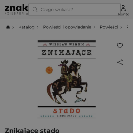
Czego szukasz?
Konto
Katalog
Powieści i opowiadania
Powieści
Po
Znikające stado