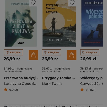
KSIĄŻKA
KSIĄŻKA
KSIĄŻKA
26,99 zł
26,59 zł
26,99 zł
34,99 zł
39,67 zł
38,33 zł
- sugerowana
- sugerowana
- sugerowa
cena detaliczna
cena detaliczna
cena detaliczna
Przerwana audycja radiowa
Przygody Tomka Sawyera
Włóczędzy pół
Katarzyna Obodzińska
Mark Twain
9,0 (2)
8,1 (12)