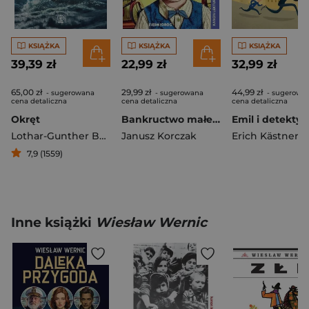
KSIĄŻKA
KSIĄŻKA
KSIĄŻKA
39,39 zł
22,99 zł
32,99 zł
65,00 zł
29,99 zł
44,99 zł
- sugerowana
- sugerowana
- sugerowa
cena detaliczna
cena detaliczna
cena detaliczna
Okręt
Bankructwo małego Dżeka
Emil i detektyw
Lothar-Gunther Buchheim
Janusz Korczak
Erich Kästner
7,9 (1559)
Inne książki
Wiesław Wernic