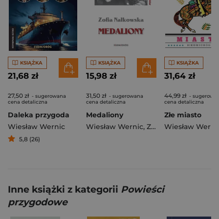
KSIĄŻKA
KSIĄŻKA
KSIĄŻKA
21,68 zł
15,98 zł
31,64 zł
27,50 zł
31,50 zł
44,99 zł
- sugerowana
- sugerowana
- sugerowa
cena detaliczna
cena detaliczna
cena detaliczna
Daleka przygoda
Medaliony
Złe miasto
Wiesław Wernic
Wiesław Wernic
,
Zofia Nałkowska
Wiesław Werni
5,8 (26)
Inne książki z kategorii
Powieści
przygodowe