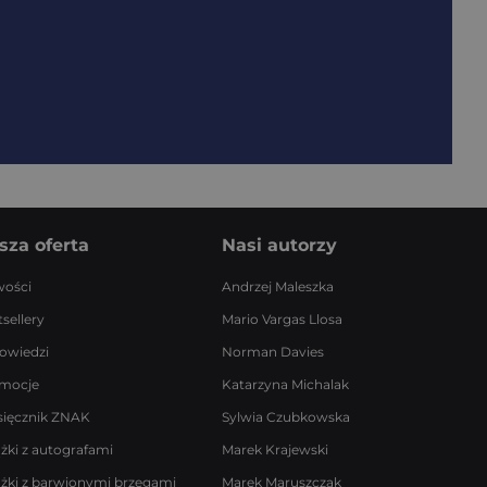
sza oferta
Nasi autorzy
ości
Andrzej Maleszka
sellery
Mario Vargas Llosa
owiedzi
Norman Davies
mocje
Katarzyna Michalak
sięcznik ZNAK
Sylwia Czubkowska
ążki z autografami
Marek Krajewski
ążki z barwionymi brzegami
Marek Maruszczak