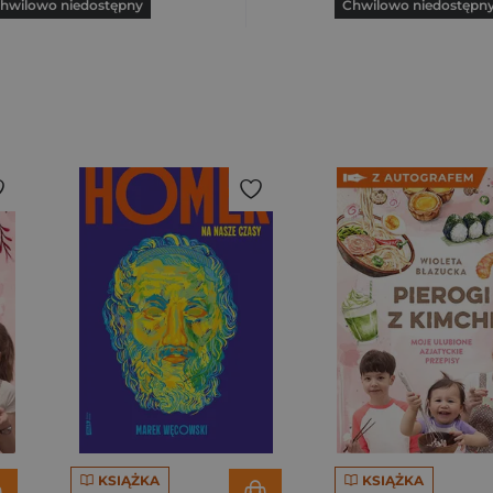
hwilowo niedostępny
Chwilowo niedostępn
KSIĄŻKA
KSIĄŻKA