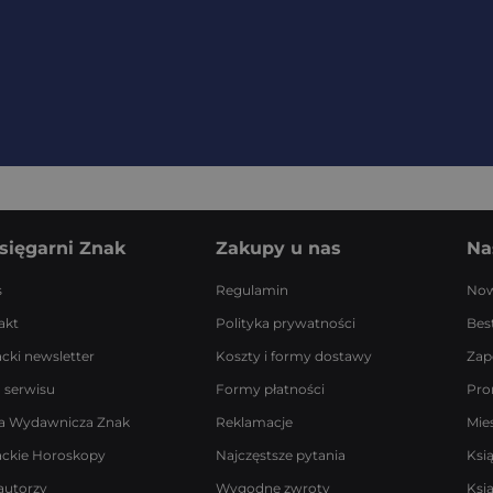
sięgarni Znak
Zakupy u nas
Na
s
Regulamin
Now
akt
Polityka prywatności
Best
acki newsletter
Koszty i formy dostawy
Zap
 serwisu
Formy płatności
Pro
a Wydawnicza Znak
Reklamacje
Mie
ackie Horoskopy
Najczęstsze pytania
Ksi
autorzy
Wygodne zwroty
Ksi