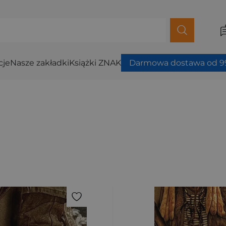
cje
Nasze zakładki
Książki ZNAK
Darmowa dostawa od 99