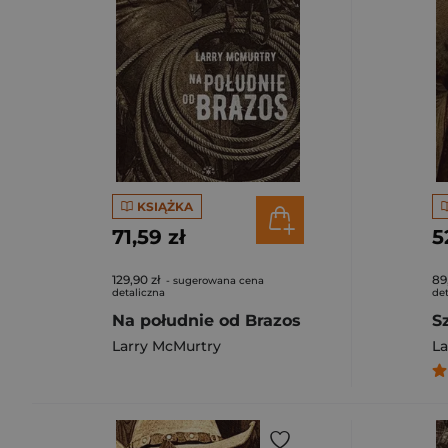
KSIĄŻKA
71,59 zł
5
129,90 zł
89
- sugerowana cena
detaliczna
det
Na południe od Brazos
S
Larry McMurtry
La