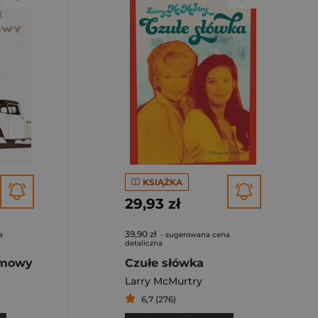
KSIĄŻKA
29,93 zł
39,90 zł
a
- sugerowana cena
detaliczna
ilmowy
Czułe słówka
Larry McMurtry
6,7 (276)