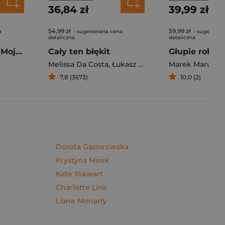
36,84 zł
39,99 zł
54,99 zł
59,99 zł
a
- sugerowana cena
- sugerowan
detaliczna
detaliczna
Pierogi z kimchi. Moje ulubione azjatyckie przepisy - książka z autografem
Cały ten błękit
Melissa Da Costa
,
Łukasz Müller
Marek Maruszc
7,8 (3673)
10,0 (2)
Dorota Gąsiorowska
Krystyna Mirek
Kate Stewart
Charlotte Link
Liane Moriarty