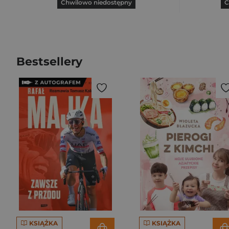
Chwilowo niedostępny
C
Bestsellery
KSIĄŻKA
KSIĄŻKA