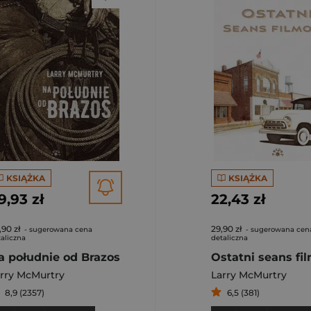
KSIĄŻKA
KSIĄŻKA
9,93 zł
22,43 zł
,90 zł
29,90 zł
- sugerowana cena
- sugerowana cen
aliczna
detaliczna
a południe od Brazos
Ostatni seans f
rry McMurtry
Larry McMurtry
8,9 (2357)
6,5 (381)