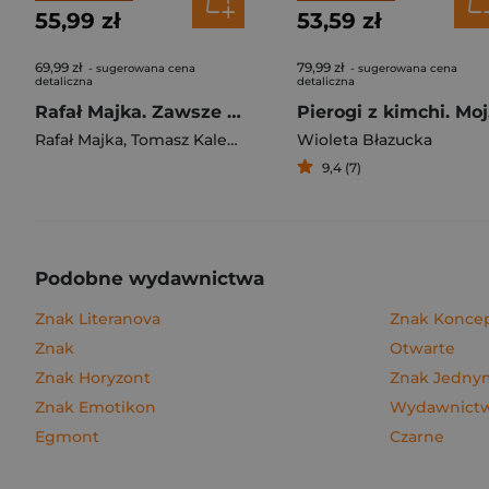
55,99 zł
53,59 zł
69,99 zł
79,99 zł
- sugerowana cena
- sugerowana cena
detaliczna
detaliczna
Rafał Majka. Zawsze z przodu. Rozmawia Tomasz Kalemba - książka z autografem
Pie
Rafał Majka
,
Tomasz Kalemba
Wioleta Błazucka
9,4 (7)
Podobne wydawnictwa
Znak Literanova
Znak Konce
Znak
Otwarte
Znak Horyzont
Znak Jedn
Znak Emotikon
Wydawnictwo
Egmont
Czarne