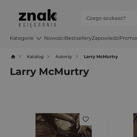
Kategorie
Nowości
Bestsellery
Zapowiedzi
Promo
Katalog
Autorzy
Larry McMurtry
Larry McMurtry