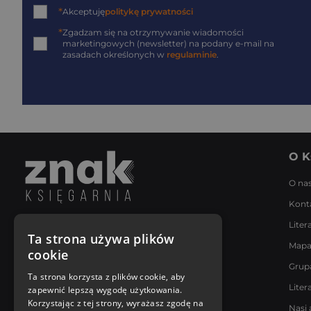
*
Akceptuję
politykę prywatności
*
Zgadzam się na otrzymywanie wiadomości
marketingowych (newsletter) na podany
e-mail
na
zasadach określonych w
regulaminie
.
O K
O na
Kont
Liter
Napisz do nas
Ta strona używa plików
Mapa
Poniedziałek - Piątek
cookie
8:00 - 18:00
Grup
[email protected]
Ta strona korzysta z plików cookie, aby
Liter
zapewnić lepszą wygodę użytkowania.
Bądź z nami na bieżąco
Korzystając z tej strony, wyrażasz zgodę na
Nasi 