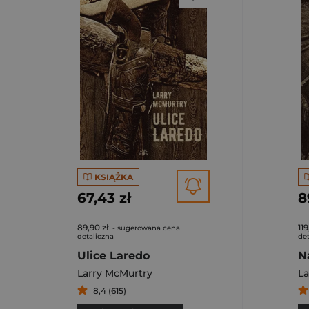
KSIĄŻKA
67,43 zł
8
89,90 zł
119
- sugerowana cena
detaliczna
det
Ulice Laredo
N
Larry McMurtry
La
8,4 (615)