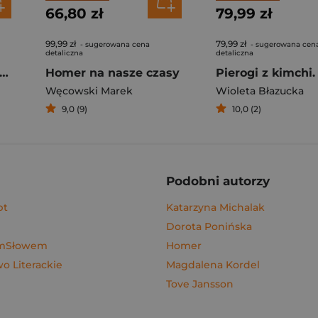
66,80 zł
79,99 zł
99,99 zł
79,99 zł
- sugerowana cena
- sugerowana cen
detaliczna
detaliczna
rogi z kimchi. Moje ulubione azjatyckie przepisy
Homer na nasze czasy
Węcowski Marek
Wioleta Błazucka
9,0 (9)
10,0 (2)
Podobni autorzy
pt
Katarzyna Michalak
Dorota Ponińska
ymSłowem
Homer
 Literackie
Magdalena Kordel
Tove Jansson