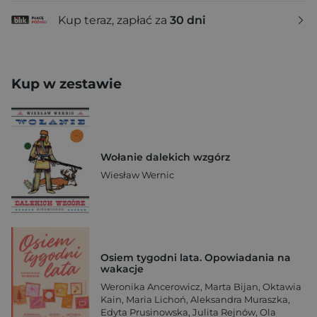
Kup teraz, zapłać za
30 dni
Kup w zestawie
Wołanie dalekich wzgórz
Wiesław Wernic
Osiem tygodni lata. Opowiadania na
wakacje
Weronika Ancerowicz
,
Marta Bijan
,
Oktawia
Kain
,
Maria Lichoń
,
Aleksandra Muraszka
,
Edyta Prusinowska
,
Julita Rejnów
,
Ola