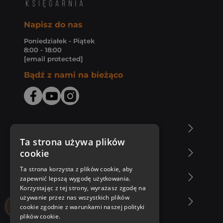
Napisz do nas
Poniedziałek - Piątek
8:00 - 18:00
[email protected]
Bądź z nami na bieżąco
O Księgarni Znak
Ta strona używa plików
cookie
Zakupy u nas
Ta strona korzysta z plików cookie, aby
Nasza oferta
zapewnić lepszą wygodę użytkowania.
Korzystając z tej strony, wyrażasz zgodę na
używanie przez nas wszystkich plików
Nasi autorzy
cookie zgodnie z warunkami naszej polityki
plików cookie.