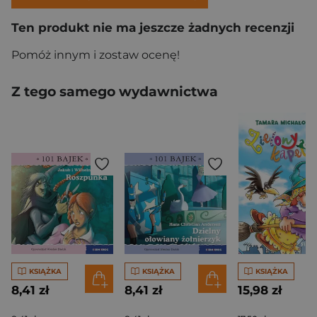
Ten produkt nie ma jeszcze żadnych recenzji
Pomóż innym i zostaw ocenę!
Z tego samego wydawnictwa
KSIĄŻKA
KSIĄŻKA
KSIĄŻKA
8,41 zł
8,41 zł
15,98 zł