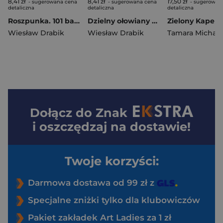
8,41 zł
8,41 zł
17,50 zł
- sugerowana cena
- sugerowana cena
- sugerowan
detaliczna
detaliczna
detaliczna
Roszpunka. 101 bajek
Dzielny ołowiany żołnierzyk. 101 bajek
Wiesław Drabik
Wiesław Drabik
Dołącz do
Znak
i oszczędzaj na dostawie!
Twoje korzyści:
Darmowa dostawa od 99 zł z
Specjalne zniżki tylko dla klubowiczów
Pakiet zakładek Art Ladies za 1 zł