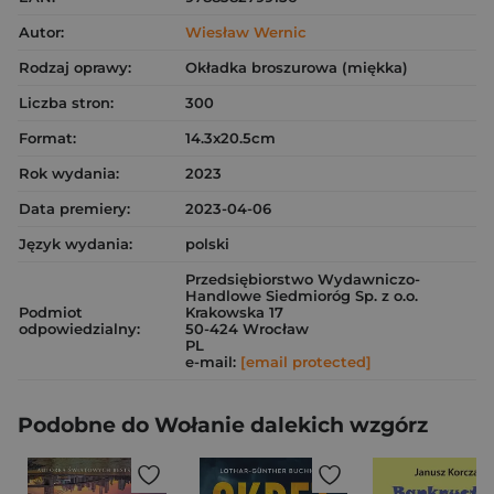
Autor:
Wiesław Wernic
Rodzaj oprawy:
Okładka broszurowa (miękka)
Liczba stron:
300
Format:
14.3x20.5cm
Rok wydania:
2023
Data premiery:
2023-04-06
Język wydania:
polski
Przedsiębiorstwo Wydawniczo-
Handlowe Siedmioróg Sp. z o.o.
Podmiot
Krakowska 17
odpowiedzialny:
50-424 Wrocław
PL
e-mail:
[email protected]
Podobne do Wołanie dalekich wzgórz