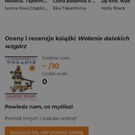
Hellonia. Tajemnica Pięcioksięgu. Tom 1
Cicha piosenka o miłości. Tom 10
Iwona Ewa Czaplicka
Eku Takeshima
Holly Black
Oceny i recenzje książki
Wołanie dalekich
wzgórz
Średnia ocen:
~
/10
Liczba ocen:
0
Powiedz nam, co myślisz!
Pomóż innym i zostaw ocenę!
ZALOGUJ SIĘ, ABY DODAĆ OPINIĘ