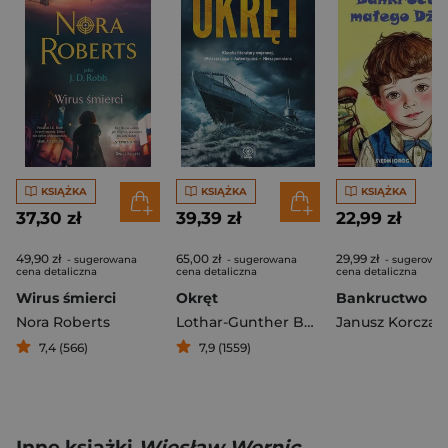
KSIĄŻKA
KSIĄŻKA
KSIĄŻKA
37,30 zł
39,39 zł
22,99 zł
49,90 zł
65,00 zł
29,99 zł
- sugerowana
- sugerowana
- sugerowa
cena detaliczna
cena detaliczna
cena detaliczna
Wirus śmierci
Okręt
Nora Roberts
Lothar-Gunther Buchheim
Janusz Korczak
7,4 (566)
7,9 (1559)
Inne książki
Wiesław Wernic