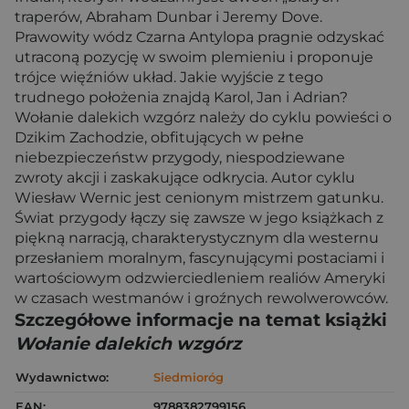
traperów, Abraham Dunbar i Jeremy Dove.
Prawowity wódz Czarna Antylopa pragnie odzyskać
utraconą pozycję w swoim plemieniu i proponuje
trójce więźniów układ. Jakie wyjście z tego
trudnego położenia znajdą Karol, Jan i Adrian?
Wołanie dalekich wzgórz należy do cyklu powieści o
Dzikim Zachodzie, obfitujących w pełne
niebezpieczeństw przygody, niespodziewane
zwroty akcji i zaskakujące odkrycia. Autor cyklu
Wiesław Wernic jest cenionym mistrzem gatunku.
Świat przygody łączy się zawsze w jego książkach z
piękną narracją, charakterystycznym dla westernu
przesłaniem moralnym, fascynującymi postaciami i
wartościowym odzwierciedleniem realiów Ameryki
w czasach westmanów i groźnych rewolwerowców.
Szczegółowe informacje na temat książki
Wołanie dalekich wzgórz
Wydawnictwo:
Siedmioróg
EAN:
9788382799156