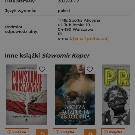
Data premiery:
2022-01-17
Język wydania:
polski
TIME Spółka Akcyjna
ul. Jubilerska 10
Podmiot
04-190 Warszawa
odpowiedzialny:
PL
e-mail:
[email protected]
Inne książki
Sławomir Koper
KSIĄŻKA
KSIĄŻKA
KSIĄŻKA