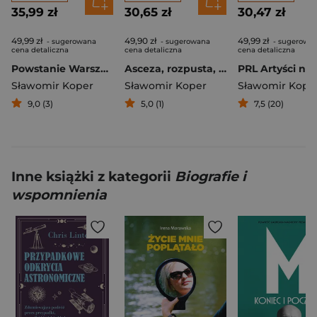
35,99 zł
30,65 zł
30,47 zł
49,99 zł
49,90 zł
49,99 zł
- sugerowana
- sugerowana
- sugerowa
cena detaliczna
cena detaliczna
cena detaliczna
Powstanie Warszawskie. Między faktami a legendą
Asceza, rozpusta, zbrodnia
Sławomir Koper
Sławomir Koper
Sławomir Kope
9,0 (3)
5,0 (1)
7,5 (20)
Inne książki z kategorii
Biografie i
wspomnienia