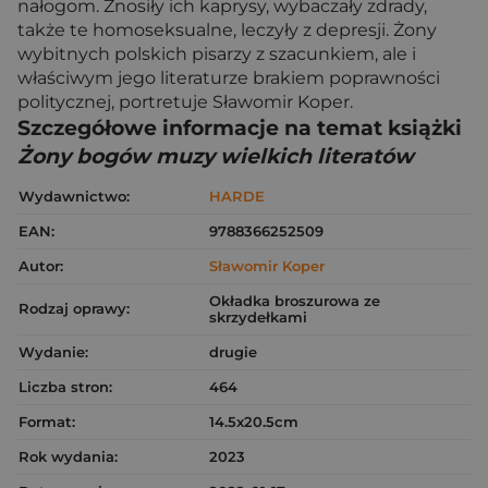
nałogom. Znosiły ich kaprysy, wybaczały zdrady,
także te homoseksualne, leczyły z depresji. Żony
wybitnych polskich pisarzy z szacunkiem, ale i
właściwym jego literaturze brakiem poprawności
politycznej, portretuje Sławomir Koper.
Szczegółowe informacje na temat książki
Żony bogów muzy wielkich literatów
Wydawnictwo:
HARDE
EAN:
9788366252509
Autor:
Sławomir Koper
Okładka broszurowa ze
Rodzaj oprawy:
skrzydełkami
Wydanie:
drugie
Liczba stron:
464
Format:
14.5x20.5cm
Rok wydania:
2023