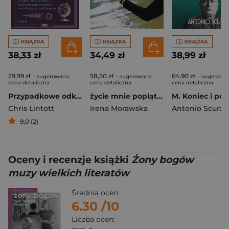
KSIĄŻKA
KSIĄŻKA
KSIĄŻKA
38,33 zł
34,49 zł
38,99 zł
59,99 zł
58,50 zł
64,90 zł
- sugerowana
- sugerowana
- sugerowa
cena detaliczna
cena detaliczna
cena detaliczna
Przypadkowe odkrycia astronomiczne
życie mnie poplątało
Chris Lintott
Irena Morawska
Antonio Scurati
9,0 (2)
Oceny i recenzje książki
Żony bogów
muzy wielkich literatów
Średnia ocen:
6.30
/10
Liczba ocen: