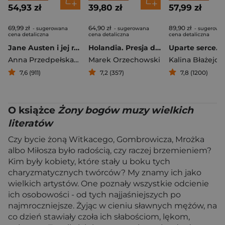
54,93 zł
39,80 zł
57,99 zł
69,99 zł
64,90 zł
89,90 zł
- sugerowana
- sugerowana
- sugerowa
cena detaliczna
cena detaliczna
cena detaliczna
Jane Austen i jej racjonalne romanse
Holandia. Presja depresji
Anna Przedpełska-Trzeciakowska
Marek Orzechowski
Kalina Błażejo
7,6 (911)
7,2 (357)
7,8 (1200)
O książce
Żony bogów muzy wielkich
literatów
Czy bycie żoną Witkacego, Gombrowicza, Mrożka
albo Miłosza było radością, czy raczej brzemieniem?
Kim były kobiety, które stały u boku tych
charyzmatycznych twórców? My znamy ich jako
wielkich artystów. One poznały wszystkie odcienie
ich osobowości - od tych najjaśniejszych po
najmroczniejsze. Żyjąc w cieniu sławnych mężów, na
co dzień stawiały czoła ich słabościom, lękom,