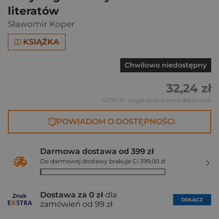
literatów
Sławomir Koper
KSIĄŻKA
Chwilowo niedostępny
32,24 zł
42,99 zł
- sugerowana cena detaliczna
POWIADOM O DOSTĘPNOŚCI
Darmowa dostawa od 399 zł
Do darmowej dostawy brakuje Ci 399,00 zł
Dostawa za 0 zł
dla
DOŁĄCZ
zamówień od 99 zł