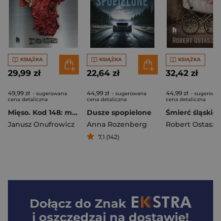
KSIĄŻKA
KSIĄŻKA
KSIĄŻKA
29,99 zł
22,64 zł
32,42 zł
49,99 zł
44,99 zł
44,99 zł
- sugerowana
- sugerowana
- sugerowa
cena detaliczna
cena detaliczna
cena detaliczna
Mięso. Kod 148: morderstwo
Dusze spopielone
Janusz Onufrowicz
Anna Rozenberg
Robert Ostasze
7,1 (142)
Dołącz do
Znak
i oszczędzaj na dostawie!