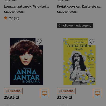
detaliczna
detaliczna
Lepszy gatunek Psio-ludzkie historie
Kwiatkowska. Żarty się skończyły (2022)
Marcin Wilk
Marcin Wilk
7,0 (96)
Chwilowo niedostępny
KSIĄŻKA
KSIĄŻKA
29,93 zł
33,74 zł