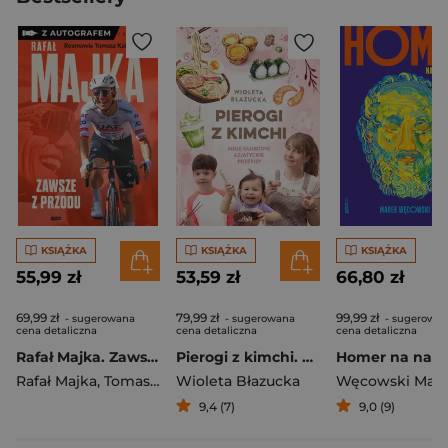
KSIĄŻKA
KSIĄŻKA
KSIĄŻKA
55,99 zł
53,59 zł
66,80 zł
69,99 zł
79,99 zł
99,99 zł
- sugerowana
- sugerowana
- sugerowa
cena detaliczna
cena detaliczna
cena detaliczna
Rafał Majka. Zawsze z przodu. Rozmawia Tomasz Kalemba - książka z autografem
Pierogi z kimchi. Moje ulubione azjatyckie przepisy
Rafał Majka
,
Tomasz Kalemba
Wioleta Błazucka
Węcowski Mar
9,4 (7)
9,0 (9)