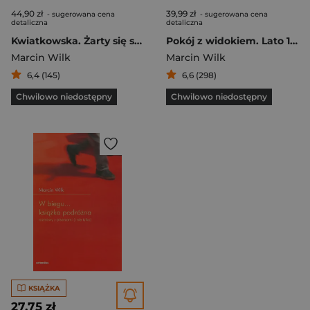
44,90 zł
39,99 zł
- sugerowana cena
- sugerowana cena
detaliczna
detaliczna
Kwiatkowska. Żarty się skończyły
Pokój z widokiem. Lato 1939
Marcin Wilk
Marcin Wilk
6,4 (145)
6,6 (298)
Chwilowo niedostępny
Chwilowo niedostępny
KSIĄŻKA
27,75 zł