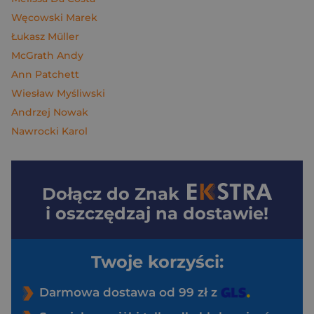
Węcowski Marek
Łukasz Müller
McGrath Andy
Ann Patchett
Wiesław Myśliwski
Andrzej Nowak
Nawrocki Karol
Dołącz do
Znak
i oszczędzaj na dostawie!
Twoje korzyści:
Darmowa dostawa od 99 zł z