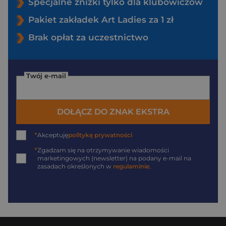
Specjalne zniżki tylko dla klubowiczów
Pakiet zakładek Art Ladies za 1 zł
Brak opłat za uczestnictwo
Twój e-mail
DOŁĄCZ DO ZNAK EKSTRA
*
Akceptuję
politykę prywatności
*
Zgadzam się na otrzymywanie wiadomości
marketingowych (newsletter) na podany
e-mail
na
zasadach określonych w
regulaminie
.