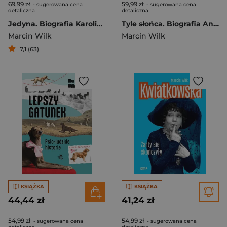
69,99 zł
59,99 zł
- sugerowana cena
- sugerowana cena
detaliczna
detaliczna
Jedyna. Biografia Karoliny Lanckorońskiej
Tyle słońca. Biografia Anny Jantar (2025)
Marcin Wilk
Marcin Wilk
7,1 (63)
KSIĄŻKA
KSIĄŻKA
44,44 zł
41,24 zł
54,99 zł
54,99 zł
- sugerowana cena
- sugerowana cena