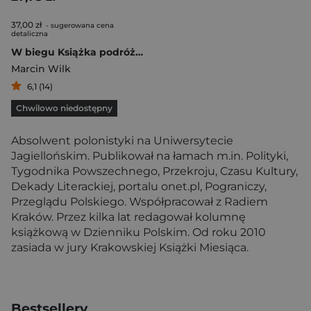
37,00 zł
- sugerowana cena
detaliczna
W biegu Książka podróżna rozmowy z pisarzami (i nie tylko)
Marcin Wilk
6,1 (14)
Chwilowo niedostępny
Absolwent polonistyki na Uniwersytecie
Jagiellońskim. Publikował na łamach m.in. Polityki,
Tygodnika Powszechnego, Przekroju, Czasu Kultury,
Dekady Literackiej, portalu onet.pl, Pograniczy,
Przeglądu Polskiego. Współpracował z Radiem
Kraków. Przez kilka lat redagował kolumnę
książkową w Dzienniku Polskim. Od roku 2010
zasiada w jury Krakowskiej Książki Miesiąca.
Bestsellery