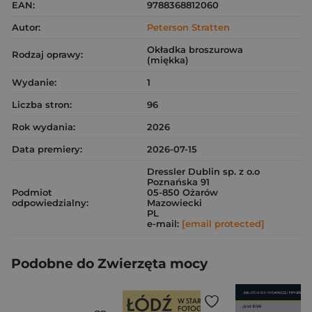
EAN:
9788368812060
Autor:
Peterson Stratten
Okładka broszurowa
Rodzaj oprawy:
(miękka)
Wydanie:
1
Liczba stron:
96
Rok wydania:
2026
Data premiery:
2026-07-15
Dressler Dublin sp. z o.o
Poznańska 91
Podmiot
05-850 Ożarów
odpowiedzialny:
Mazowiecki
PL
e-mail:
[email protected]
Podobne do Zwierzęta mocy