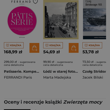
KSIĄŻKA
KSIĄŻKA
KSIĄŻKA
168,99 zł
54,69 zł
53,78 zł
299,00 zł
99,90 zł
73,50 zł
- sugerowana
- sugerowana
- sugerowa
cena detaliczna
cena detaliczna
cena detaliczna
Patisserie. Kompendium przepisów i wiedzy cukierniczej od szkoły sztuki kulinarnej Ferrandi Paris
Łódź w starej fotografii
FERRANDI Paris
Marta Madejska
Jacek Bilski
Oceny i recenzje książki
Zwierzęta mocy