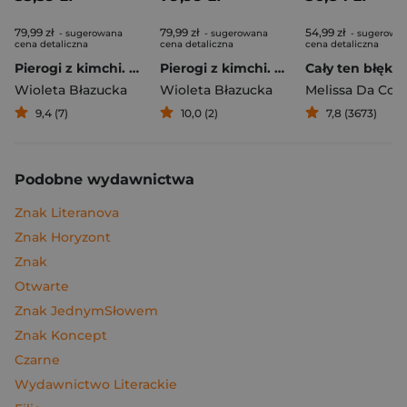
79,99 zł
79,99 zł
54,99 zł
- sugerowana
- sugerowana
- sugerowa
cena detaliczna
cena detaliczna
cena detaliczna
Pierogi z kimchi. Moje ulubione azjatyckie przepisy
Pierogi z kimchi. Moje ulubione azjatyckie przepisy - książka z autografem
Cały ten błękit
Wioleta Błazucka
Wioleta Błazucka
Melissa Da Cos
9,4 (7)
10,0 (2)
7,8 (3673)
Podobne wydawnictwa
Znak Literanova
Znak Horyzont
Znak
Otwarte
Znak JednymSłowem
Znak Koncept
Czarne
Wydawnictwo Literackie