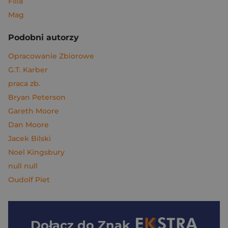
Filia
Mag
Podobni autorzy
Opracowanie Zbiorowe
G.T. Karber
praca zb.
Bryan Peterson
Gareth Moore
Dan Moore
Jacek Bilski
Noel Kingsbury
null null
Oudolf Piet
Dołącz do
Znak