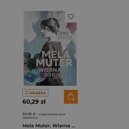
KSIĄŻKA
60,29 zł
89,99 zł
- sugerowana cena
detaliczna
Mela Muter. Wierna sobie