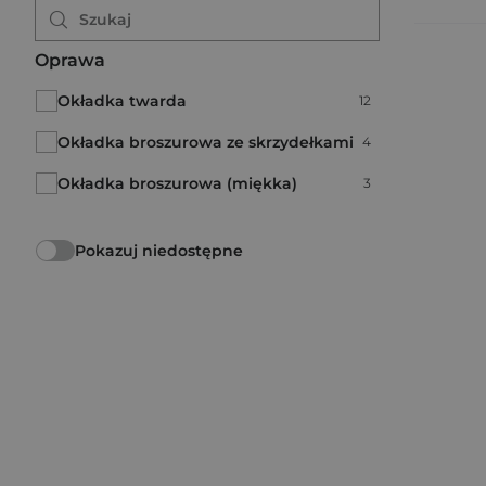
Oprawa
Okładka twarda
Liczba pozycji:
12
Okładka broszurowa ze skrzydełkami
Liczba pozycji:
4
Okładka broszurowa (miękka)
Liczba pozycji:
3
Pokazuj niedostępne