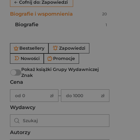
Cofnij do: Zapowiedzi
Biografie i wspomnienia
Liczba pozycji:
20
Biografie
Liczba pozycji:
1
Po użyciu produkty będą automatycznie filtrowane. W
Bestsellery
Zapowiedzi
Nowości
Promocje
Pokaż książki Grupy Wydawniczej
Znak
Cena
Brak ustawionego zakresu ceny.
Podaj zakres ceny w złotych.
–
od 0
zł
do 1000
zł
Wydawcy
Autorzy