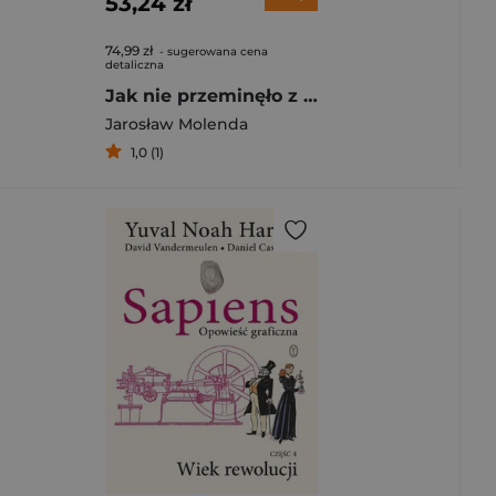
53,24 zł
74,99 zł
- sugerowana cena
detaliczna
Jak nie przeminęło z wiatrem. Sekrety życia Margaret Mitchell
Jarosław Molenda
1,0 (1)