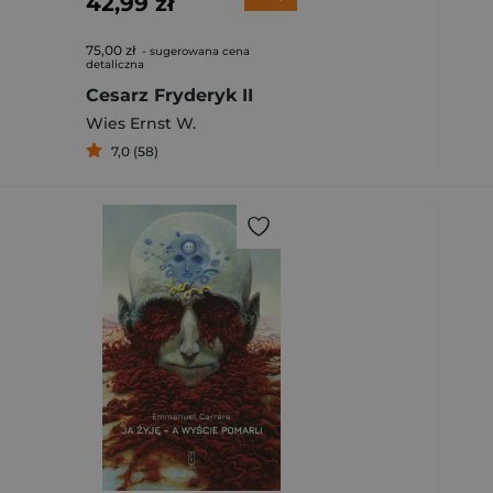
42,99 zł
75,00 zł
- sugerowana cena
detaliczna
Cesarz Fryderyk II
Wies Ernst W.
7,0 (58)