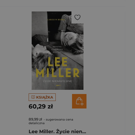
KSIĄŻKA
60,29 zł
89,99 zł
- sugerowana cena
detaliczna
Lee Miller. Życie nienasycone