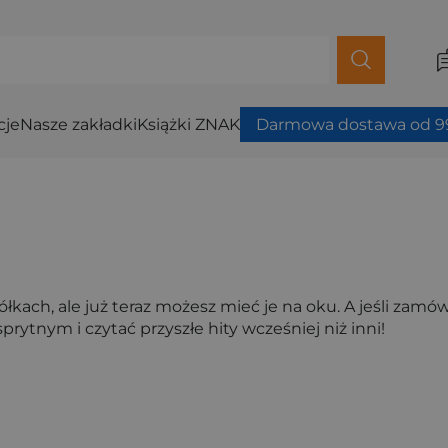
cje
Nasze zakładki
Książki ZNAK
Darmowa dostawa od 99
ach, ale już teraz możesz mieć je na oku. A jeśli zamówisz
prytnym i czytać przyszłe hity wcześniej niż inni!
ybierz filtry.