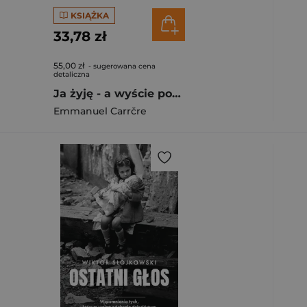
KSIĄŻKA
33,78 zł
55,00 zł
- sugerowana cena
detaliczna
Ja żyję - a wyście pomarli
Emmanuel Carrčre