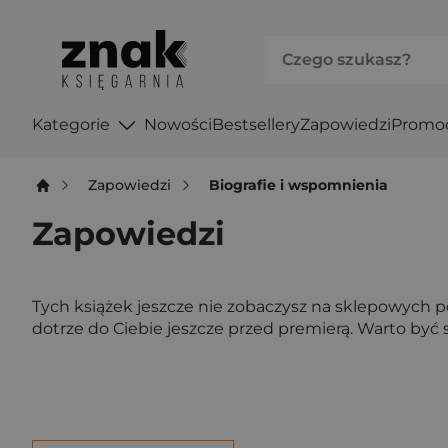
Kategorie
Nowości
Bestsellery
Zapowiedzi
Promo
Zapowiedzi
Biografie i wspomnienia
Zapowiedzi
Tych książek jeszcze nie zobaczysz na sklepowych półk
dotrze do Ciebie jeszcze przed premierą. Warto być s
Po użyciu produkty będą automatycznie filtrowane. W