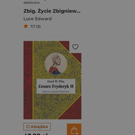
detaliczna
Zbig. Życie Zbigniewa Brzezińskiego proroka czasów zimnej wojny
Luce Edward
7,7 (3)
KSIĄŻKA