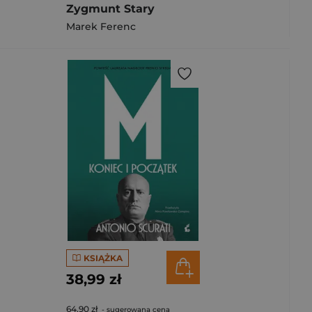
Zygmunt Stary
Marek Ferenc
KSIĄŻKA
38,99 zł
64,90 zł
- sugerowana cena