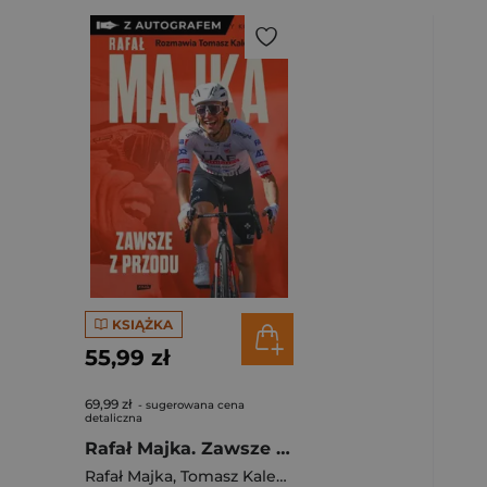
ybierz filtry.
KSIĄŻKA
55,99 zł
69,99 zł
- sugerowana cena
detaliczna
Rafał Majka. Zawsze z przodu. Rozmawia Tomasz Kalemba - książka z autografem
Rafał Majka
,
Tomasz Kalemba