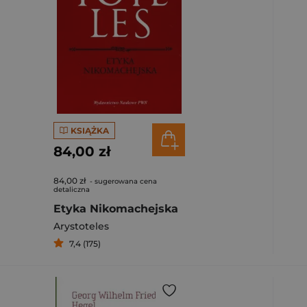
ybierz filtry.
KSIĄŻKA
84,00 zł
84,00 zł
- sugerowana cena
detaliczna
Etyka Nikomachejska
Arystoteles
7,4 (175)