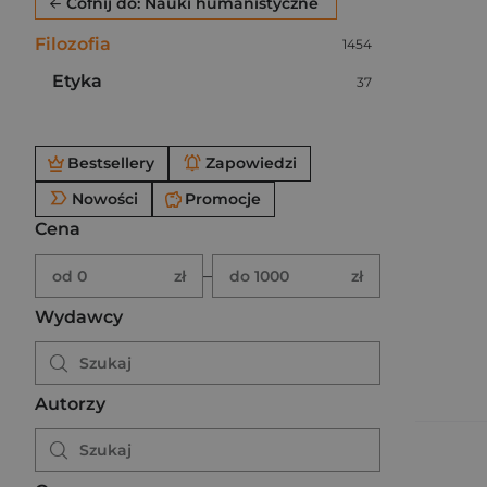
Cofnij do: Nauki humanistyczne
Filozofia
Liczba pozycji:
1454
Etyka
Liczba pozycji:
37
Po użyciu produkty będą automatycznie filtrowane. W
Bestsellery
Zapowiedzi
Nowości
Promocje
Cena
Brak ustawionego zakresu ceny.
Podaj zakres ceny w złotych.
–
od 0
zł
do 1000
zł
Wydawcy
Autorzy