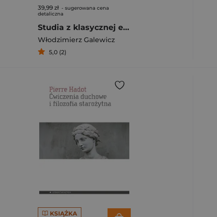
39,99 zł
- sugerowana cena
detaliczna
Studia z klasycznej etyki greckiej
Włodzimierz Galewicz
5,0 (2)
KSIĄŻKA