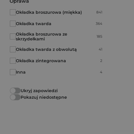
Oprawa
Okładka broszurowa (miękka)
Liczba pozycji:
841
Okładka twarda
Liczba pozycji:
364
Okładka broszurowa ze
Liczba pozycji:
185
skrzydełkami
Okładka twarda z obwolutą
Liczba pozycji:
41
Okładka zintegrowana
Liczba pozycji:
2
Inna
Liczba pozycji:
4
Ukryj zapowiedzi
Pokazuj niedostępne