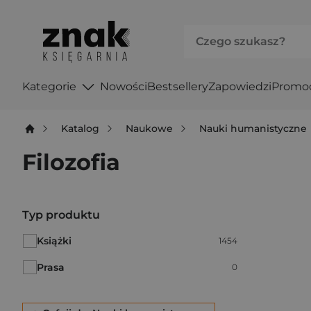
Kategorie
Nowości
Bestsellery
Zapowiedzi
Promo
Katalog
Naukowe
Nauki humanistyczne
Filozofia
Po użyciu produkty będą automatycznie filtrowane. W
Typ produktu
Książki
Liczba pozycji:
1454
Prasa
Liczba pozycji:
0