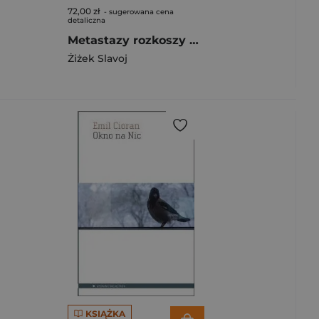
72,00 zł
- sugerowana cena
detaliczna
Metastazy rozkoszy Sześć esejów o kobiecie i przyczynowości
Żiżek Slavoj
KSIĄŻKA