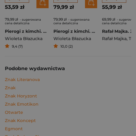
53,59 zł
79,99 zł
55,99 zł
79,99 zł
79,99 zł
69,99 zł
- sugerowana
- sugerowana
- sugerowa
cena detaliczna
cena detaliczna
cena detaliczna
Pierogi z kimchi. Moje ulubione azjatyckie przepisy
Pierogi z kimchi. Moje ulubione azjatyckie przepisy - książka z autografem
Wioleta Błazucka
Wioleta Błazucka
Rafał Majka
,
Tomasz 
9,4 (7)
10,0 (2)
Podobne wydawnictwa
Znak Literanova
Znak
Znak Horyzont
Znak Emotikon
Otwarte
Znak Koncept
Egmont