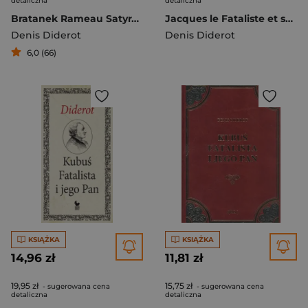
detaliczna
detaliczna
Bratanek Rameau Satyra II
Jacques le Fataliste et son maitre
Denis Diderot
Denis Diderot
6,0 (66)
KSIĄŻKA
KSIĄŻKA
14,96 zł
11,81 zł
19,95 zł
15,75 zł
- sugerowana cena
- sugerowana cena
detaliczna
detaliczna