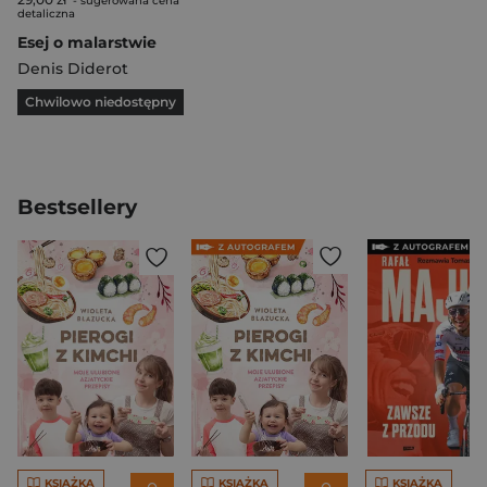
- sugerowana cena
detaliczna
Esej o malarstwie
Denis Diderot
Chwilowo niedostępny
Bestsellery
KSIĄŻKA
KSIĄŻKA
KSIĄŻKA