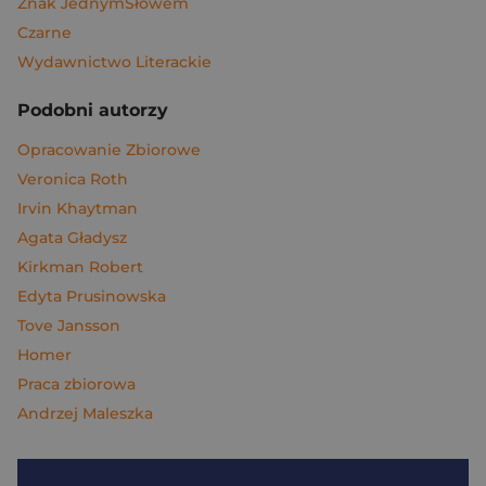
Znak JednymSłowem
Czarne
Wydawnictwo Literackie
Podobni autorzy
Opracowanie Zbiorowe
Veronica Roth
Irvin Khaytman
Agata Gładysz
Kirkman Robert
Edyta Prusinowska
Tove Jansson
Homer
Praca zbiorowa
Andrzej Maleszka