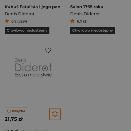
Kubuś Fatalista i jego pan
Salon 1765 roku
Denis Diderot
Denis Diderot
6,9 (5291)
6,0 (2)
Chwilowo niedostępny
Chwilowo niedostępny
KSIĄŻKA
21,75 zł
29,00 zł