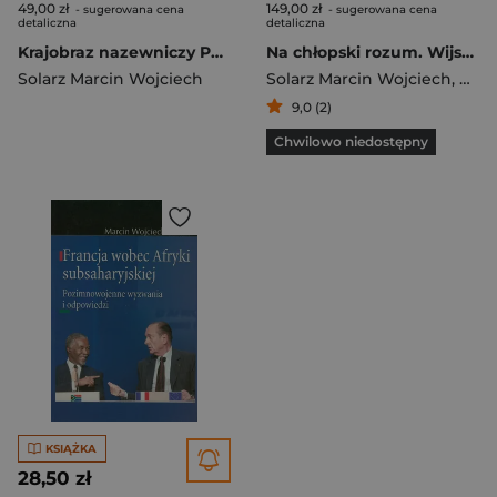
49,00 zł
149,00 zł
- sugerowana cena
- sugerowana cena
detaliczna
detaliczna
Krajobraz nazewniczy Pasma Brzanki i Liwocza
Na chłopski rozum. Wijskie akta sądowe nowożytnych Ołpin i ich konteksty społeczne
Solarz Marcin Wojciech
Solarz Marcin Wojciech
,
Piot
9,0 (2)
Chwilowo niedostępny
KSIĄŻKA
28,50 zł