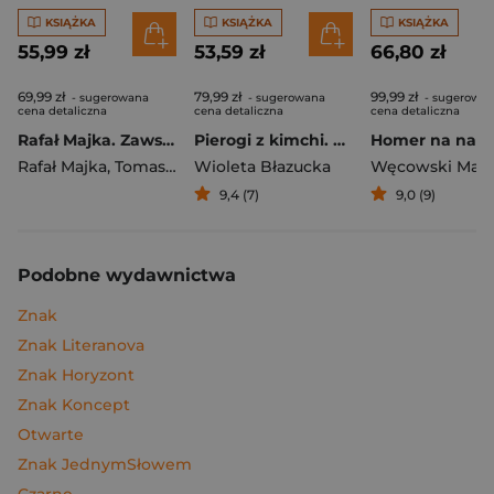
KSIĄŻKA
KSIĄŻKA
KSIĄŻKA
55,99 zł
53,59 zł
66,80 zł
69,99 zł
79,99 zł
99,99 zł
- sugerowana
- sugerowana
- sugerowa
cena detaliczna
cena detaliczna
cena detaliczna
Rafał Majka. Zawsze z przodu. Rozmawia Tomasz Kalemba - książka z autografem
Pierogi z kimchi. Moje ulubione azjatyckie przepisy
Rafał Majka
,
Tomasz Kalemba
Wioleta Błazucka
Węcowski Mar
9,4 (7)
9,0 (9)
Podobne wydawnictwa
Znak
Znak Literanova
Znak Horyzont
Znak Koncept
Otwarte
Znak JednymSłowem