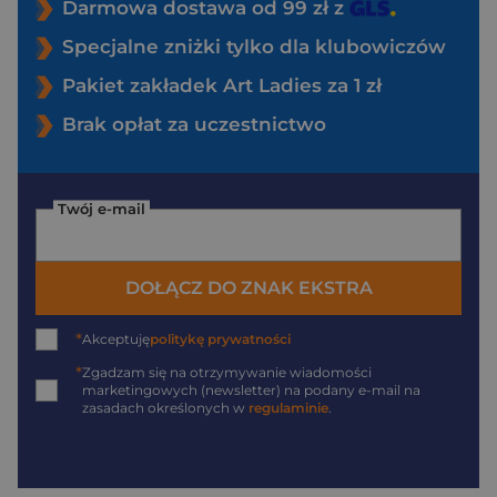
Darmowa dostawa od 99 zł z
Specjalne zniżki tylko dla klubowiczów
Pakiet zakładek Art Ladies za 1 zł
Brak opłat za uczestnictwo
Twój e-mail
DOŁĄCZ DO ZNAK EKSTRA
*
Akceptuję
politykę prywatności
*
Zgadzam się na otrzymywanie wiadomości
marketingowych (newsletter) na podany
e-mail
na
zasadach określonych w
regulaminie
.