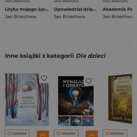
cena detaliczna
cena detaliczna
cena detaliczna
Liryka mojego życia. Kanon poezji polskiej
Opowiedział dzięcioł sowie. Bajki polskie
Jan Brzechwa
Jan Brzechwa
Jan Brzechwa
Inne książki z kategorii
Dla dzieci
KSIĄŻKA
KSIĄŻKA
KSIĄŻKA