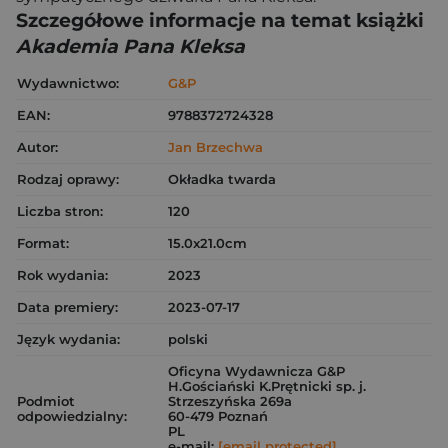
Szczegółowe informacje na temat książki
Akademia Pana Kleksa
Wydawnictwo:
G&P
EAN:
9788372724328
Autor:
Jan Brzechwa
Rodzaj oprawy:
Okładka twarda
Liczba stron:
120
Format:
15.0x21.0cm
Rok wydania:
2023
Data premiery:
2023-07-17
Język wydania:
polski
Oficyna Wydawnicza G&P
H.Gościański K.Prętnicki sp. j.
Podmiot
Strzeszyńska 269a
odpowiedzialny:
60-479 Poznań
PL
e-mail:
[email protected]