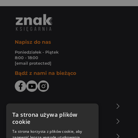
Napisz do nas
Poniedziałek - Piątek
8:00 - 18:00
[email protected]
Bądź z nami na bieżąco
O Księgarni Znak
Ta strona używa plików
cookie
Zakupy u nas
Ta strona korzysta z plików cookie, aby
Nasza oferta
zapewnić lepszą wygodę użytkowania.