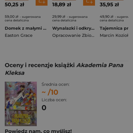
50,25 zł
18,89 zł
35,95 zł
59,00 zł
29,99 zł
49,90 zł
- sugerowana
- sugerowana
- sugerowa
cena detaliczna
cena detaliczna
cena detaliczna
Domek z małymi czerwonymi drzwiami
Wynalazki i odkrycia
Easton Grace
Opracowanie Zbiorowe
Marcin Kozioł
Oceny i recenzje książki
Akademia Pana
Kleksa
Średnia ocen:
~
/10
Liczba ocen:
0
Powiedz nam, co myślisz!