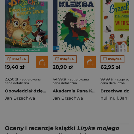
KSIĄŻKA
KSIĄŻKA
KSIĄŻKA
19,40 zł
28,90 zł
62,95 zł
23,50 zł
44,99 zł
99,99 zł
- sugerowana
- sugerowana
- sugerowa
cena detaliczna
cena detaliczna
cena detaliczna
Opowiedział dzięcioł sowie. Bajki polskie
Akademia Pana Kleksa
Jan Brzechwa
Jan Brzechwa
null null
,
Jan Brzec
Oceny i recenzje książki
Liryka mojego