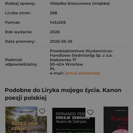
Rodzaj oprawy:
Okładka broszurowa (miękka)
Liczba stron:
368
Format:
143x205
Rok wydania:
2026
Data premiery:
2026-05-25
Przedsiębiorstwo Wydawniczo-
Handlowe Siedmioróg Sp. z o.o.
Podmiot
Krakowska 17
odpowiedzialny:
50-424 Wrocław
PL
e-mail:
[email protected]
Podobne do Liryka mojego życia. Kanon
poezji polskiej