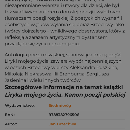
niezapomniane wiersze i utwory dla dzieci, ale był
też wrażliwym autorem dorosłej poezji i wybitnym
tłumaczem poezji rosyjskiej. Z poetyckich wyznań i
osobistych wątków wyłania się obraz Brzechwy jako
twórcy dojrzałego – wnikliwego obserwatora, który z
refleksją a zarazem artystycznym dystansem
przygląda się życiu i przemijaniu.
Antologia poezji rosyjskiej, stanowiąca drugą część
Liryki mojego życia, zawiera wybór najcenniejszych
w oczach Brzechwy wierszy Aleksandra Puszkina,
Mikołaja Niekrasowa, Ilii Erenburga, Sergiusza
Jasienina i wielu innych twórców.
Szczegółowe informacje na temat książki
Liryka mojego życia. Kanon poezji polskiej
Wydawnictwo:
Siedmioróg
EAN:
9788382796506
Autor:
Jan Brzechwa