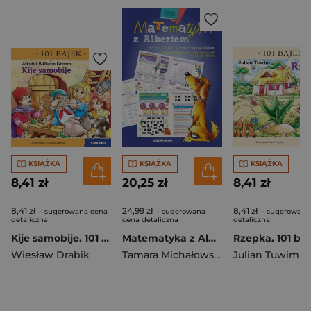
KSIĄŻKA
KSIĄŻKA
KSIĄŻKA
8,41 zł
20,25 zł
8,41 zł
8,41 zł
24,99 zł
8,41 zł
- sugerowana cena
- sugerowana
- sugerowana
detaliczna
cena detaliczna
detaliczna
Kije samobije. 101 bajek
Matematyka z Albertem
Rzepka. 101 ba
Wiesław Drabik
Tamara Michałowska
Julian Tuwim