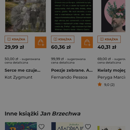
KSIĄŻKA
KSIĄŻKA
KSIĄŻKA
29,99 zł
60,36 zł
40,31 zł
50,00 zł
99,99 zł
69,00 zł
- sugerowana
- sugerowana
- sugerowa
cena detaliczna
cena detaliczna
cena detaliczna
Serce me czuje…
Poezje zebrane. Alvaro de Campos wyd. 2
Kot Zygmunt
Fernando Pessoa
Peryga Marcin
9,0 (2)
Inne książki
Jan Brzechwa