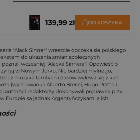
139,99 zł
DO KOSZYKA
 seria "Alack Sinner" wreszcie doczeka się polskiego
retekstem do ukazania zmian społecznych
e poznali wcześniej "Alacka Sinnera"! Opowieść o
orzyli ją w Nowym Jorku. Nic bardziej mylnego,
 toteż muzyka tamtych czasów wylewa się z kart
oza (wychowanka Alberto Brecci, Hugo Pratta i
ji autorzy i redaktorzy dokonywali poprawek przy
 w Europie są jednak Argentyńczykami a ich
ności