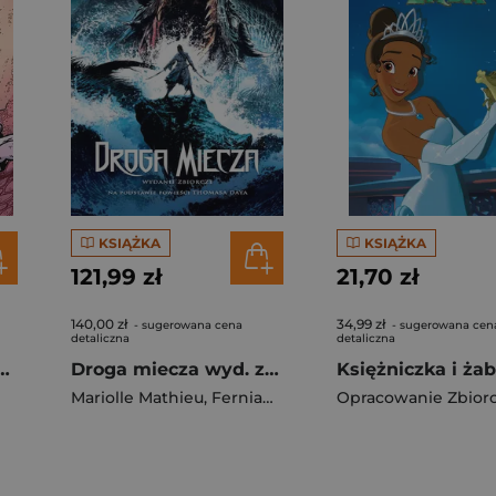
KSIĄŻKA
KSIĄŻKA
121,99 zł
21,70 zł
140,00 zł
34,99 zł
- sugerowana cena
- sugerowana cen
detaliczna
detaliczna
 niewidoczne zagrożenie
Droga miecza wyd. zbiorcze
Mariolle Mathieu
,
Ferniani Federico
Opracowanie Zbior
,
Mikaël Bourgoui