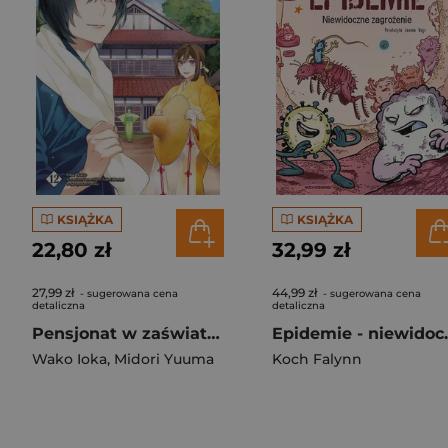
KSIĄŻKA
KSIĄŻKA
22,80 zł
32,99 zł
27,99 zł
44,99 zł
- sugerowana cena
- sugerowana cena
detaliczna
detaliczna
Pensjonat w zaświatach. Tom 12
Epidemie -
Wako Ioka
,
Midori Yuuma
Koch Falynn