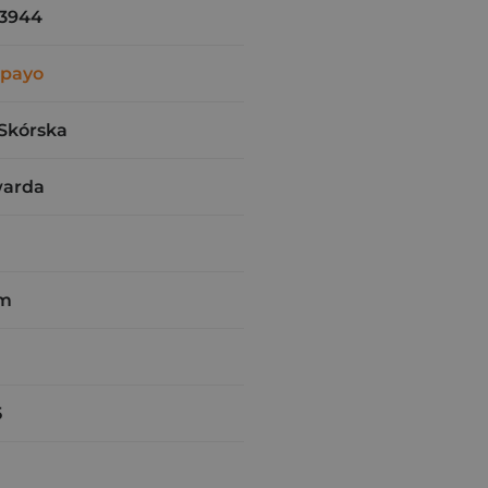
3944
mpayo
Skórska
warda
cm
5