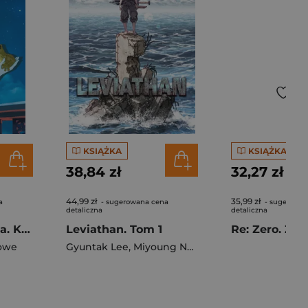
KSIĄŻKA
KSIĄŻKA
38,84 zł
32,27 zł
44,99 zł
35,99 zł
a
- sugerowana cena
- sugerowan
detaliczna
detaliczna
Księżniczka i żaba. Klasyczne baśnie Disneya
Leviathan. Tom 1
owe
n
Gyuntak Lee
,
Miyoung Noh