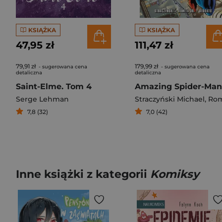
KSIĄŻKA
KSIĄŻKA
47,95 zł
111,47 zł
79,91 zł
179,99 zł
- sugerowana cena
- sugerowana cena
detaliczna
detaliczna
Saint-Elme. Tom 4
Serge Lehman
Straczyński Michael
,
Romita John 
7,8 (32)
7,0 (42)
Inne książki z kategorii
Komiksy