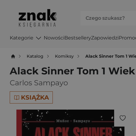
Kategorie
Nowości
Bestsellery
Zapowiedzi
Promo
Katalog
Komiksy
Alack Sinner Tom 1 Wi
Alack Sinner Tom 1 Wiek
Carlos Sampayo
KSIĄŻKA