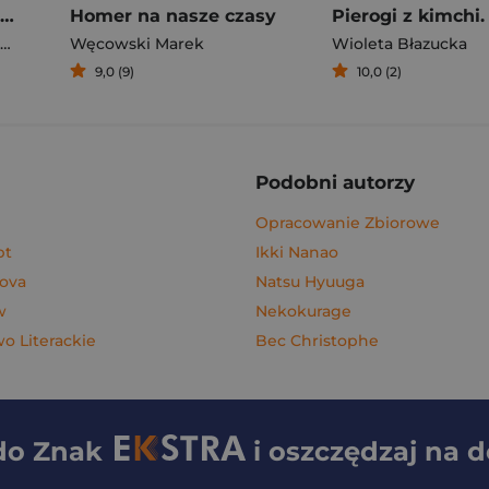
Rafał Majka. Zawsze z przodu. Rozmawia Tomasz Kalemba - książka z autografem
Homer na nasze czasy
Węcowski Marek
Wioleta Błazucka
9,0 (9)
10,0 (2)
Podobni autorzy
Opracowanie Zbiorowe
pt
Ikki Nanao
nova
Natsu Hyuuga
w
Nekokurage
 Literackie
Bec Christophe
 do
Znak
i oszczędzaj na 