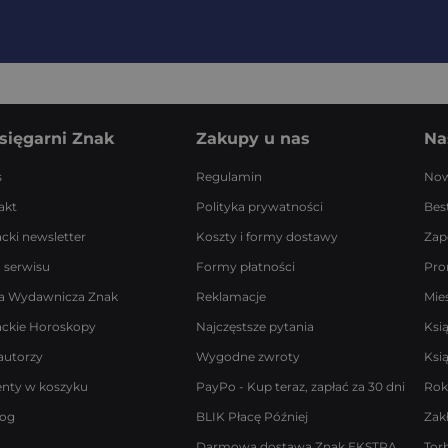
sięgarni Znak
Zakupy u nas
Na
s
Regulamin
Now
akt
Polityka prywatności
Best
acki newsletter
Koszty i formy dostawy
Zap
 serwisu
Formy płatności
Pro
a Wydawnicza Znak
Reklamacje
Mie
ackie Horoskopy
Najczęstsze pytania
Ksi
autorzy
Wygodne zwroty
Ksi
enty w koszyku
PayPo - Kup teraz, zapłać za 30 dni
Rok
log
BLIK Płacę Później
Zak
Darmowa dostawa Znak EKSTRA
Tor