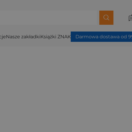
cje
Nasze zakładki
Książki ZNAK
Darmowa dostawa od 99