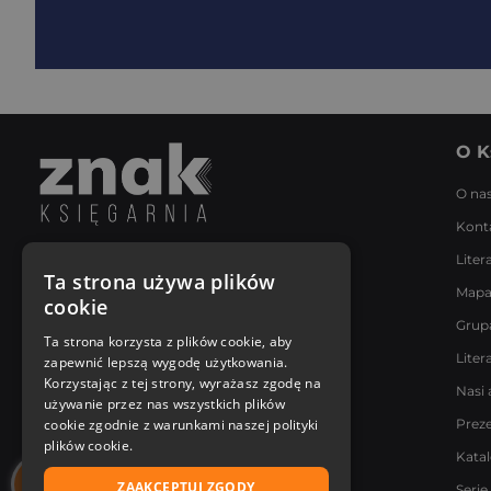
O K
O na
Kont
Liter
Napisz do nas
Ta strona używa plików
Mapa
Poniedziałek - Piątek
cookie
8:00 - 18:00
Grup
[email protected]
Ta strona korzysta z plików cookie, aby
Liter
zapewnić lepszą wygodę użytkowania.
Bądź z nami na bieżąco
Korzystając z tej strony, wyrażasz zgodę na
Nasi 
używanie przez nas wszystkich plików
cookie zgodnie z warunkami naszej polityki
Prez
plików cookie.
Kata
ZAAKCEPTUJ ZGODY
Serie