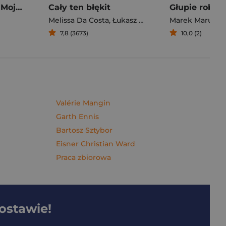
Pierogi z kimchi. Moje ulubione azjatyckie przepisy - książka z autografem
Cały ten błękit
Melissa Da Costa
,
Łukasz Müller
Marek Maruszc
7,8 (3673)
10,0 (2)
Valérie Mangin
Garth Ennis
Bartosz Sztybor
Eisner Christian Ward
Praca zbiorowa
dostawie!