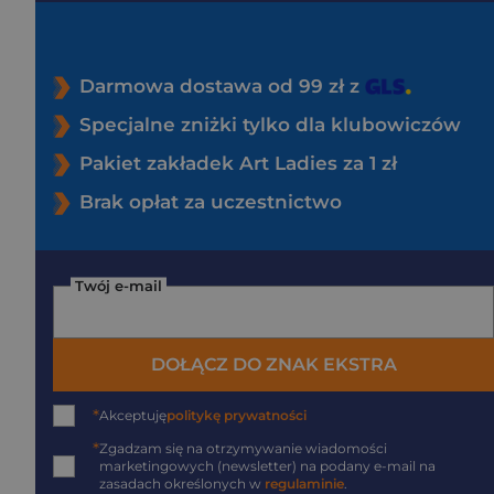
Darmowa dostawa od 99 zł z
Specjalne zniżki tylko dla klubowiczów
Pakiet zakładek Art Ladies za 1 zł
Brak opłat za uczestnictwo
Twój e-mail
DOŁĄCZ DO ZNAK EKSTRA
*
Akceptuję
politykę prywatności
*
Zgadzam się na otrzymywanie wiadomości
marketingowych (newsletter) na podany
e-mail
na
zasadach określonych w
regulaminie
.