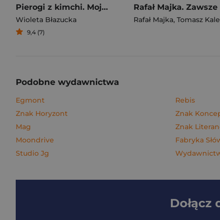
Pierogi z kimchi. Moje ulubione azjatyckie przepisy
Wioleta Błazucka
Rafał Majka
,
Tomasz Kalemba
9,4 (7)
Podobne wydawnictwa
Egmont
Rebis
Znak Horyzont
Znak Konce
Mag
Znak Litera
Moondrive
Fabryka Słó
Studio Jg
Wydawnictwo
Dołącz