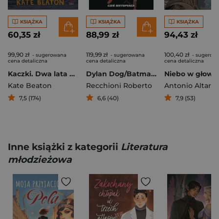
KSIĄŻKA
KSIĄŻKA
KSIĄŻKA
60,35 zł
88,99 zł
94,43 zł
99,90 zł
119,99 zł
100,40 zł
- sugerowana
- sugerowana
- sugerow
cena detaliczna
cena detaliczna
cena detaliczna
Kaczki. Dwa lata na piaskach
Dylan Dog/Batman. Cień nietoperza
Niebo w głowi
Kate Beaton
Recchioni Roberto
Antonio Altarri
7,5 (174)
6,6 (40)
7,9 (53)
Inne książki z kategorii
Literatura
młodzieżowa