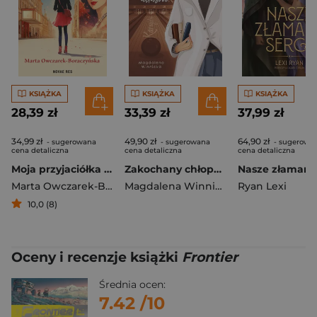
KSIĄŻKA
KSIĄŻKA
KSIĄŻKA
28,39 zł
33,39 zł
37,99 zł
34,99 zł
49,90 zł
64,90 zł
- sugerowana
- sugerowana
- sugerowa
cena detaliczna
cena detaliczna
cena detaliczna
Moja przyjaciółka Pola
Zakochany chłopak od trzech atlasów
Marta Owczarek-Boraczyńska
Magdalena Winnicka
Ryan Lexi
10,0 (8)
Oceny i recenzje książki
Frontier
Średnia ocen:
7.42
/10