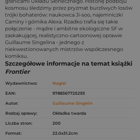
granicami Układu Słonecznego. Historię podboju
kosmosu śledzimy przez pryzmat burzliwych losów
trójki bohaterów: naukowca Ji-soo, najemniczki
Caminy i górnika Alexa. Rzadko trafia się takie
połączenie - mądre i ambitne ekologiczne SF w
zaskakującej, realistyczno-cartoonowej oprawie
Guillaume Singelina - jednego z
niekwestionowanych mistrzów współczesnego
komiksu.
Szczegółowe informacje na temat książki
Frontier
Wydawnictwo:
Nagle!
EAN:
9788367725293
Autor:
Guillaume Singelin
Rodzaj oprawy:
Okładka twarda
Liczba stron:
200
Format:
22.0x31.2cm