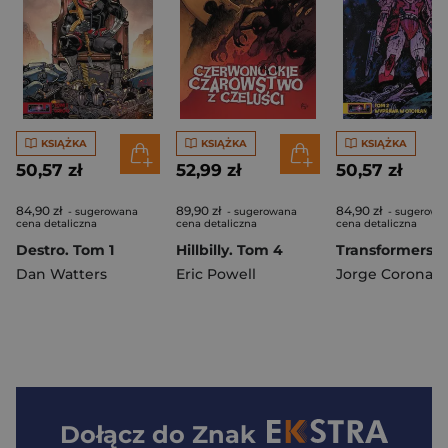
KSIĄŻKA
KSIĄŻKA
KSIĄŻKA
50,57 zł
52,99 zł
50,57 zł
84,90 zł
89,90 zł
84,90 zł
- sugerowana
- sugerowana
- sugerowa
cena detaliczna
cena detaliczna
cena detaliczna
Destro. Tom 1
Hillbilly. Tom 4
Dan Watters
Eric Powell
Jorge Corona
,
Johnso
Dołącz do
Znak