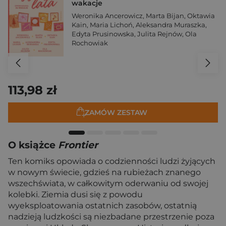
wakacje
Weronika Ancerowicz
,
Marta Bijan
,
Oktawia
Kain
,
Maria Lichoń
,
Aleksandra Muraszka
,
Edyta Prusinowska
,
Julita Rejnów
,
Ola
Rochowiak
113,98 zł
ZAMÓW ZESTAW
O książce
Frontier
Ten komiks opowiada o codzienności ludzi żyjących
w nowym świecie, gdzieś na rubieżach znanego
wszechświata, w całkowitym oderwaniu od swojej
kolebki. Ziemia dusi się z powodu
wyeksploatowania ostatnich zasobów, ostatnią
nadzieją ludzkości są niezbadane przestrzenie poza